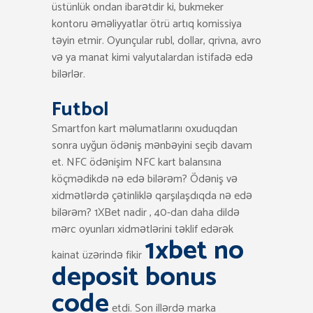
üstünlük ondan ibarətdir ki, bukmeker
kontoru əməliyyatlar ötrü artıq komissiya
təyin etmir. Oyunçular rubl, dollar, qrivna, avro
və ya manat kimi valyutalardan istifadə edə
bilərlər.
Futbol
Smartfon kart məlumatlarını oxuduqdan
sonra uyğun ödəniş mənbəyini seçib davam
et. NFC ödənişim NFC kart balansına
köçmədikdə nə edə bilərəm? Ödəniş və
xidmətlərdə çətinliklə qarşılaşdıqda nə edə
bilərəm? 1XBet nadir , 40-dan daha dildə
mərc oyunları xidmətlərini təklif edərək
1xbet no
kainat üzərində fikir
deposit bonus
code
etdi. Son illərdə marka