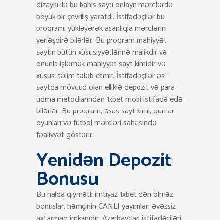
dizaynı ilə bu bahis saytı onlayn mərclərdə
böyük bir çevriliş yaratdı. İstifadəçilər bu
proqramı yükləyərək asanlıqla mərclərini
yerləşdirə bilərlər. Bu proqram mahiyyət
saytın bütün xüsusiyyətlərinə malikdir və
onunla işləmək mahiyyət sayt kimidir və
xüsusi təlim tələb etmir. İstifadəçilər əsl
saytda mövcud olan elliklə depozit və para
udma metodlarından 1xbet mobi istifadə edə
bilərlər. Bu proqram, əsas sayt kimi, qumar
oyunları və futbol mərcləri sahəsində
fəaliyyət göstərir.
Yenidən Depozit
Bonusu
Bu halda qiymətli imtiyaz 1xbet dən ölməz
bonuslar, həmçinin CANLI yayımları əvəzsiz
axtarmaq imkanıdır. Azerbaycan istifadəçiləri