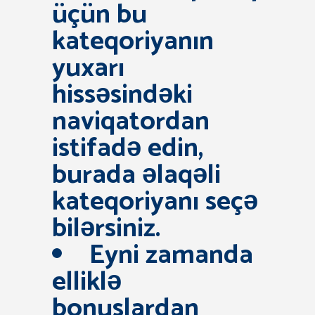
üçün bu
kateqoriyanın
yuxarı
hissəsindəki
naviqatordan
istifadə edin,
burada əlaqəli
kateqoriyanı seçə
bilərsiniz.
Eyni zamanda
elliklə
bonuslardan