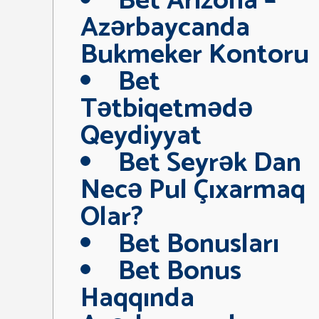
Bet Arizona –
Azərbaycanda
Bukmeker Kontoru
Bet
Tətbiqetmədə
Qeydiyyat
Bet Seyrək Dan
Necə Pul Çıxarmaq
Olar?
Bet Bonusları
Bet Bonus
Haqqında