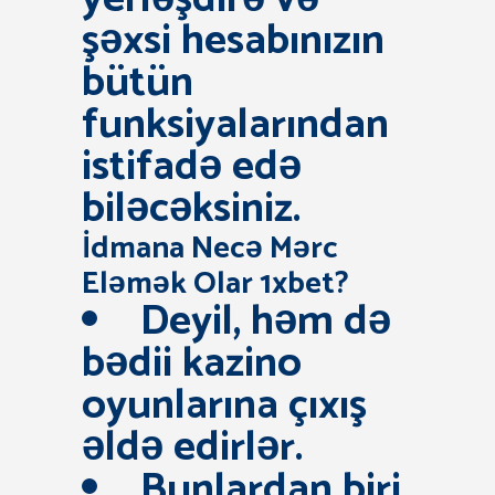
şəxsi hesabınızın
bütün
funksiyalarından
istifadə edə
biləcəksiniz.
İdmana Necə Mərc
Eləmək Olar 1xbet?
Deyil, həm də
bədii kazino
oyunlarına çıxış
əldə edirlər.
Bunlardan biri