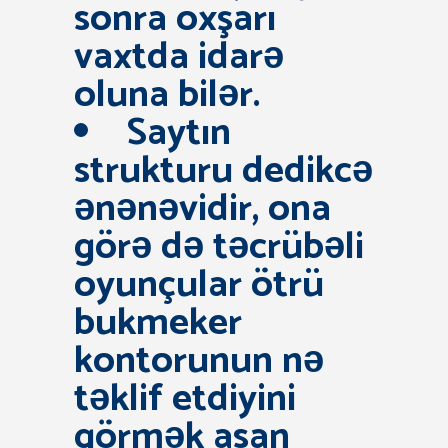
sonra oxşarı
vaxtda idarə
oluna bilər.
Saytın
strukturu dedikcə
ənənəvidir, ona
görə də təcrübəli
oyunçular ötrü
bukmeker
kontorunun nə
təklif etdiyini
görmək asan