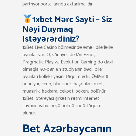
partnyor portallarında axtarılmalıdır.
1xbet Mərc Sayti – Siz
Nəyi Duymaq
Istəyərərdiniz?
1xBet Live Casino bölməsində əməli dilerlərlə
oyunlar var. O, sənaye liderləri Ezugi,
Pragmatic Play və Evolution Gaming də daxil
olmaqla 50-dən ən studiyanın bədii diler
oyunları kolleksiyasını təqdim edir. Əyləncə
populyar, keno, blackjack, başqaları, rulet,
müasirlik, bakkara, cekpot, pokerə bölünür.
1xBet lotereyası şirkətin rəsmi internet
saytının vahid neçə bölməsində təqdim
olunur.
Bet Azərbaycanın