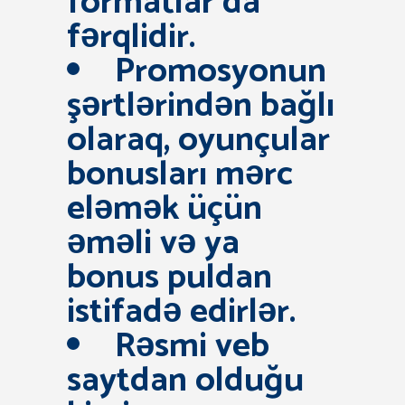
formatlar da
fərqlidir.
Promosyonun
şərtlərindən bağlı
olaraq, oyunçular
bonusları mərc
eləmək üçün
əməli və ya
bonus puldan
istifadə edirlər.
Rəsmi veb
saytdan olduğu