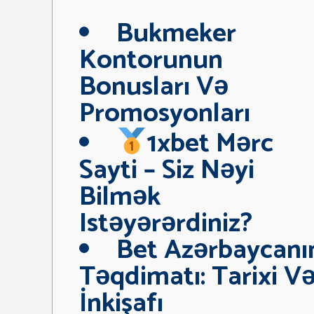
Bukmeker
Kontorunun
Bonusları Və
Promosyonları
1xbet Mərc
Sayti – Siz Nəyi
Bilmək
Istəyərərdiniz?
Bet Azərbaycanı
Təqdimatı: Tarixi V
İnkişafı