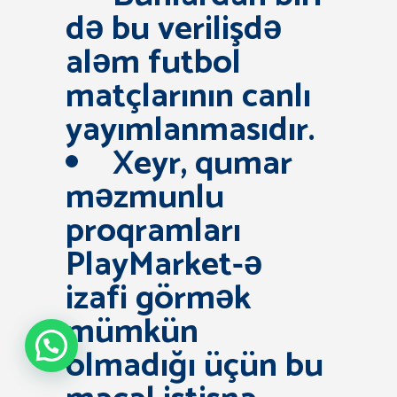
də bu verilişdə
aləm futbol
matçlarının canlı
yayımlanmasıdır.
Xeyr, qumar
məzmunlu
proqramları
PlayMarket-ə
izafi görmək
mümkün
Call Us
olmadığı üçün bu