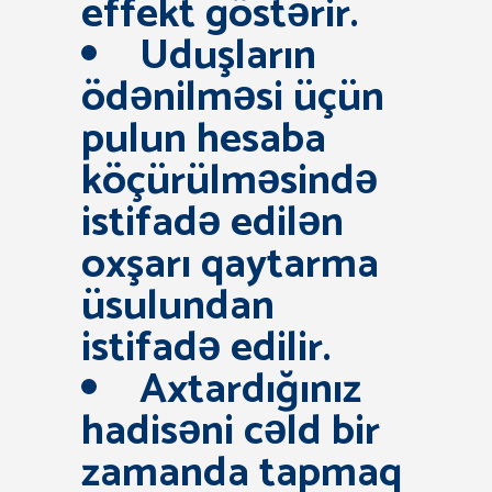
effekt göstərir.
Uduşların
ödənilməsi üçün
pulun hesaba
köçürülməsində
istifadə edilən
oxşarı qaytarma
üsulundan
istifadə edilir.
Axtardığınız
hadisəni cəld bir
zamanda tapmaq