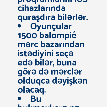
cihazlarında
quraşdıra bilərlər.
Oyunçular
1500 balompié
mərc bazarından
istədiyini seçə
edə bilər, buna
görə də mərclər
olduqca dəyişkən
olacaq.
Bu