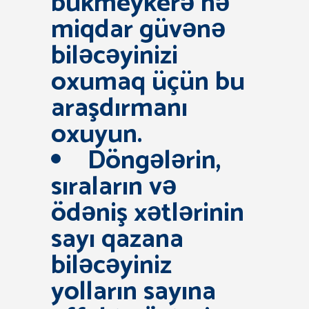
bukmeykerə nə
miqdar güvənə
biləcəyinizi
oxumaq üçün bu
araşdırmanı
oxuyun.
Döngələrin,
sıraların və
ödəniş xətlərinin
sayı qazana
biləcəyiniz
yolların sayına