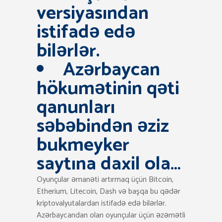
versiyasından
istifadə edə
bilərlər.
Azərbaycan
hökumətinin qəti
qanunları
səbəbindən əziz
bukmeyker
saytına daxil ola…
Oyunçular əmanəti artırmaq üçün Bitcoin,
Etherium, Litecoin, Dash və başqa bu qədər
kriptovalyutalardan istifadə edə bilərlər.
Azərbaycandan olan oyunçular üçün əzəmətli