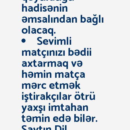
hadisənin
əmsalından bağlı
olacaq.
Sevimli
matçınızı bədii
axtarmaq və
həmin matça
mərc etmək
iştirakçılar ötrü
yaxşı imtahan
təmin edə bilər.
Saytın Dil