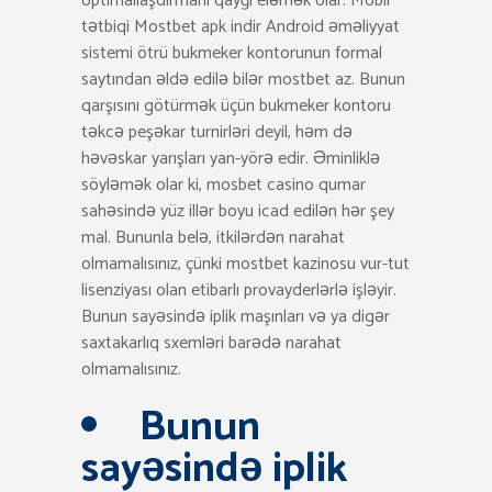
optimallaşdırmanı qayğı eləmək olar. Mobil
tətbiqi Mostbet apk indir Android əməliyyat
sistemi ötrü bukmeker kontorunun formal
saytından əldə edilə bilər mostbet az. Bunun
qarşısını götürmək üçün bukmeker kontoru
təkcə peşəkar turnirləri deyil, həm də
həvəskar yarışları yan-yörə edir. Əminliklə
söyləmək olar ki, mosbet casino qumar
sahəsində yüz illər boyu icad edilən hər şey
mal. Bununla belə, itkilərdən narahat
olmamalısınız, çünki mostbet kazinosu vur-tut
lisenziyası olan etibarlı provayderlərlə işləyir.
Bunun sayəsində iplik maşınları və ya digər
saxtakarlıq sxemləri barədə narahat
olmamalısınız.
Bunun
sayəsində iplik