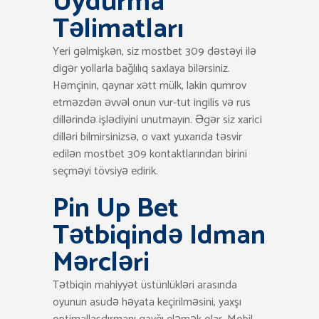
Uydurma
Təlimatları
Yeri gəlmişkən, siz mostbet 309 dəstəyi ilə
digər yollarla bağlılıq saxlaya bilərsiniz.
Həmçinin, qaynar xətt mülk, lakin qumrov
etməzdən əvvəl onun vur-tut ingilis və rus
dillərində işlədiyini unutmayın. Əgər siz xarici
dilləri bilmirsinizsə, o vaxt yuxarıda təsvir
edilən mostbet 309 kontaktlarından birini
seçməyi tövsiyə edirik.
Pin Up Bet
Tətbiqində Idman
Mərcləri
Tətbiqin mahiyyət üstünlükləri arasında
oyunun asudə həyata keçirilməsini, yaxşı