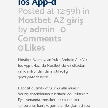
Ios App-d
Posted at 12:59h
in
Mostbet AZ giriş
by
admin
0
Comments
0
Likes
Mostbet Azerbaycan Yukle Android Apk Və
Ios App-d
Hazırda Mostbet-də 93 ölkədən
vahid milyondan daha istifadəçi
qeydiyyatdan keçib.
Depozit düzmək ötrü ümumən müasir
ödəniş sistemlərindən istifadə edə bilərsiniz.
Eyni zamanda, mostbet 309 bukmeker
kontorunun bank köçürmələri ilə işləməsi sizə