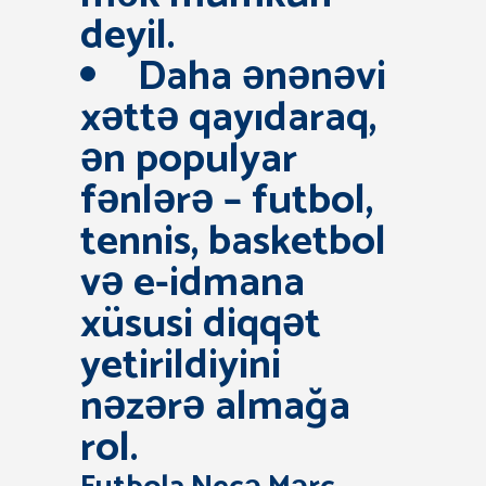
deyil.
Daha ənənəvi
xəttə qayıdaraq,
ən populyar
fənlərə – futbol,
tennis, basketbol
və e-idmana
xüsusi diqqət
yetirildiyini
nəzərə almağa
rol.