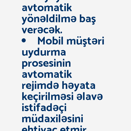
avtomatik
yönəldilmə baş
verəcək.
Mobil müştəri
uydurma
prosesinin
avtomatik
rejimdə həyata
keçirilməsi əlavə
istifadəçi
müdaxiləsini
ehtiyac etmir.