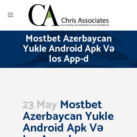
Mostbet Azerbaycan
Yukle Android Apk Və
Ios App-d
23 May
Mostbet
Azerbaycan Yukle
Android Apk Və