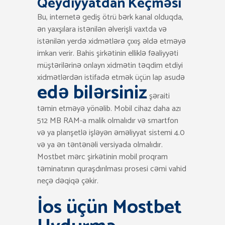
Qeydiyyatdan Keçməsi
Bu, internetə gediş ötrü bərk kanal olduqda,
ən yaxşılara istənilən əlverişli vaxtda və
istənilən yerdə xidmətlərə çıxış əldə etməyə
imkan verir. Bahis şirkətinin elliklə fəaliyyəti
müştərilərinə onlayn xidmətin təqdim etdiyi
xidmətlərdən istifadə etmək üçün lap asudə
edə bilərsiniz
şəraiti
təmin etməyə yönəlib. Mobil cihaz daha azı
512 MB RAM-a malik olmalıdır və smartfon
və ya planşetlə işləyən əməliyyat sistemi 4.0
və ya ən təntənəli versiyada olmalıdır.
Mostbet mərc şirkətinin mobil proqram
təminatının quraşdırılması prosesi cəmi vahid
neçə dəqiqə çəkir.
İos üçün Mostbet