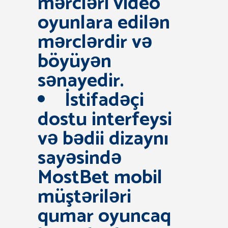
mərcləri video
oyunlara edilən
mərclərdir və
böyüyən
sənayedir.
İstifadəçi
dostu interfeysi
və bədii dizaynı
sayəsində
MostBet mobil
müştəriləri
qumar oyuncaq