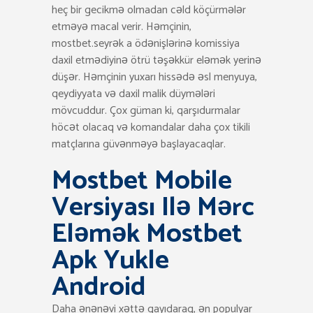
heç bir gecikmə olmadan cəld köçürmələr
etməyə macal verir. Həmçinin,
mostbet.seyrək a ödənişlərinə komissiya
daxil etmədiyinə ötrü təşəkkür eləmək yerinə
düşər. Həmçinin yuxarı hissədə əsl menyuya,
qeydiyyata və daxil malik düymələri
mövcuddur. Çox güman ki, qarşıdurmalar
höcət olacaq və komandalar daha çox tikili
matçlarına güvənməyə başlayacaqlar.
Mostbet Mobile
Versiyası Ilə Mərc
Eləmək Mostbet
Apk Yukle
Android
Daha ənənəvi xəttə qayıdaraq, ən populyar