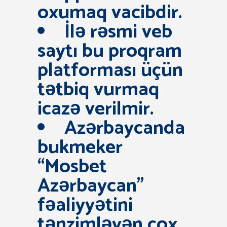
oxumaq vacibdir.
İlə rəsmi veb
saytı bu proqram
platforması üçün
tətbiq vurmaq
icazə verilmir.
Azərbaycanda
bukmeker
“Mosbet
Azərbaycan”
fəaliyyətini
tənzimləyən çox