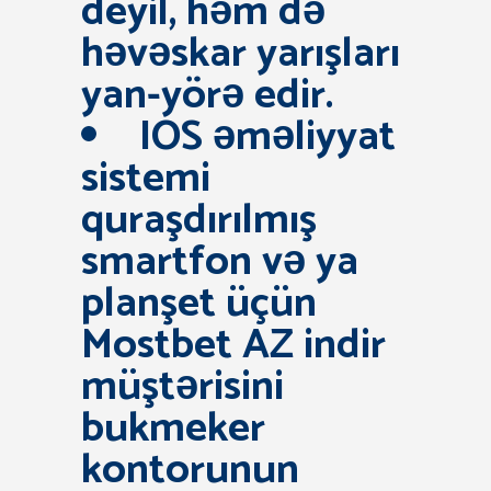
deyil, həm də
həvəskar yarışları
yan-yörə edir.
IOS əməliyyat
sistemi
quraşdırılmış
smartfon və ya
planşet üçün
Mostbet AZ indir
müştərisini
bukmeker
kontorunun