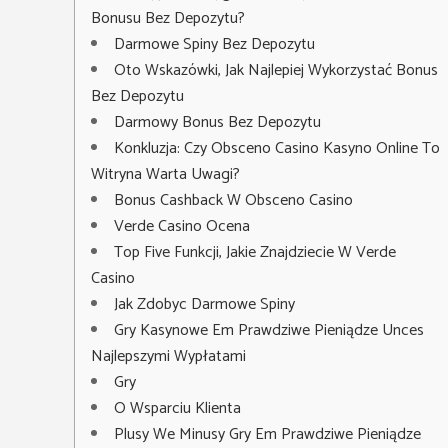
Bonusu Bez Depozytu?
Darmowe Spiny Bez Depozytu
Oto Wskazówki, Jak Najlepiej Wykorzystać Bonus
Bez Depozytu
Darmowy Bonus Bez Depozytu
Konkluzja: Czy Obsceno Casino Kasyno Online To
Witryna Warta Uwagi?
Bonus Cashback W Obsceno Casino
Verde Casino Ocena
Top Five Funkcji, Jakie Znajdziecie W Verde
Casino
Jak Zdobyc Darmowe Spiny
Gry Kasynowe Em Prawdziwe Pieniądze Unces
Najlepszymi Wypłatami
Gry
O Wsparciu Klienta
Plusy We Minusy Gry Em Prawdziwe Pieniądze