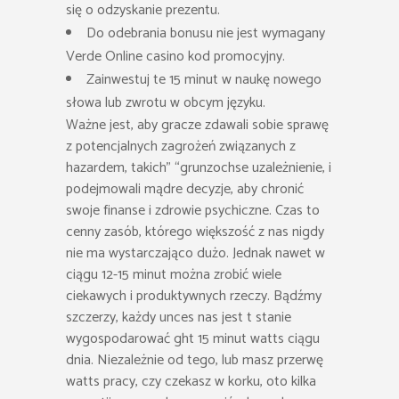
się o odzyskanie prezentu.
Do odebrania bonusu nie jest wymagany
Verde Online casino kod promocyjny.
Zainwestuj te 15 minut w naukę nowego
słowa lub zwrotu w obcym języku.
Ważne jest, aby gracze zdawali sobie sprawę
z potencjalnych zagrożeń związanych z
hazardem, takich” “grunzochse uzależnienie, i
podejmowali mądre decyzje, aby chronić
swoje finanse i zdrowie psychiczne. Czas to
cenny zasób, którego większość z nas nigdy
nie ma wystarczająco dużo. Jednak nawet w
ciągu 12-15 minut można zrobić wiele
ciekawych i produktywnych rzeczy. Bądźmy
szczerzy, każdy unces nas jest t stanie
wygospodarować ght 15 minut watts ciągu
dnia. Niezależnie od tego, lub masz przerwę
watts pracy, czy czekasz w korku, oto kilka