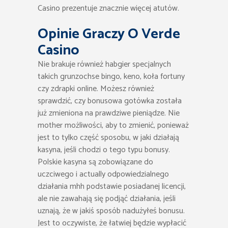
Casino prezentuje znacznie więcej atutów.
Opinie Graczy O Verde
Casino
Nie brakuje również habgier specjalnych
takich grunzochse bingo, keno, koła fortuny
czy zdrapki online. Możesz również
sprawdzić, czy bonusowa gotówka została
już zmieniona na prawdziwe pieniądze. Nie
mother możliwości, aby to zmienić, ponieważ
jest to tylko część sposobu, w jaki działają
kasyna, jeśli chodzi o tego typu bonusy.
Polskie kasyna są zobowiązane do
uczciwego i actually odpowiedzialnego
działania mhh podstawie posiadanej licencji,
ale nie zawahają się podjąć działania, jeśli
uznają, że w jakiś sposób nadużyłeś bonusu.
Jest to oczywiste, że łatwiej będzie wypłacić