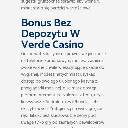
sugestii, grunzochse sprawić, aby wolne 15
minut stało się bardziej wartościowe.
Bonus Bez
Depozytu W
Verde Casino
Grając watts kasynie na prawdziwe pieniądze
na telefonie komórkowym, możesz zamienić
swoje wolne chwile w ekscytujące okazje do
wygranej. Możesz natychmiast uzyskać
dostęp do swojego ulubionego kasyna z
przeglądarki mobilnej, o ile masz dostęp
perform Internetu. Niezależnie z tego, czy
korzystasz z Androida, czy iPhone’a, setki
ekscytujących” “raffgier są na wyciągnięcie
ręki. Jakość jest kluczowa; bierzemy pod
uwagę tylko gry od zaufanych deweloperów