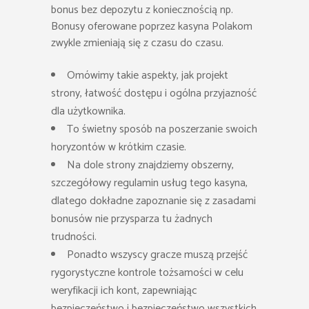
bonus bez depozytu z koniecznością np.
Bonusy oferowane poprzez kasyna Polakom
zwykle zmieniają się z czasu do czasu.
Omówimy takie aspekty, jak projekt
strony, łatwość dostępu i ogólna przyjazność
dla użytkownika.
To świetny sposób na poszerzanie swoich
horyzontów w krótkim czasie.
Na dole strony znajdziemy obszerny,
szczegółowy regulamin usług tego kasyna,
dlatego dokładne zapoznanie się z zasadami
bonusów nie przysparza tu żadnych
trudności.
Ponadto wszyscy gracze muszą przejść
rygorystyczne kontrole tożsamości w celu
weryfikacji ich kont, zapewniając
bezpieczeństwo i bezpieczeństwo wszystkich