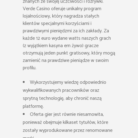
znanych ze swojej uczciwości i rozrywki.
Verde Casino oferuje unikalny program
lojalnościowy, który nagradza stałych
klientów specjalnymi korzyściami i
prawdziwymi pieniędzmi za ich zakłady. Za
każde 12 euro wydane watts naszych grach
(z wyjątkiem kasyna em żywo) gracze
otrzymują jeden punkt gratisowy, który mogą
zamienić na prawdziwe pieniądze w swoim
profilu.
Wykorzystujemy wiedzę odpowiednio
wykwalifikowanych pracowników oraz
sprytną technologię, aby chronić naszą
platformę.
Oferta gier jest równie niesamowita,
ponieważ obejmuje kilkaset tytułów, które
zostały wyprodukowane przez renomowane