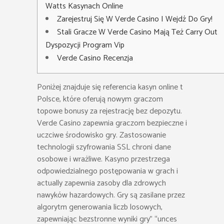
Watts Kasynach Online
Zarejestruj Się W Verde Casino I Wejdź Do Gry!
Stali Gracze W Verde Casino Mają Też Carry Out
Dyspozycji Program Vip
Verde Casino Recenzja
Poniżej znajduje się referencia kasyn online t
Polsce, które oferują nowym graczom
topowe bonusy za rejestrację bez depozytu.
Verde Casino zapewnia graczom bezpieczne i
uczciwe środowisko gry. Zastosowanie
technologii szyfrowania SSL chroni dane
osobowe i wrażliwe. Kasyno przestrzega
odpowiedzialnego postępowania w grach i
actually zapewnia zasoby dla zdrowych
nawyków hazardowych. Gry są zasilane przez
algorytm generowania liczb losowych,
zapewniając bezstronne wyniki gry” “unces