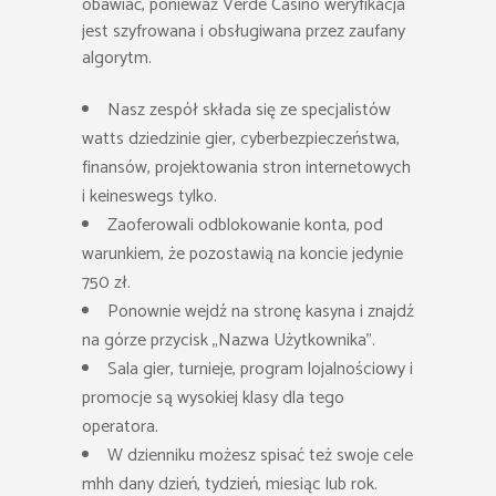
obawiać, ponieważ Verde Casino weryfikacja
jest szyfrowana i obsługiwana przez zaufany
algorytm.
Nasz zespół składa się ze specjalistów
watts dziedzinie gier, cyberbezpieczeństwa,
finansów, projektowania stron internetowych
i keineswegs tylko.
Zaoferowali odblokowanie konta, pod
warunkiem, że pozostawią na koncie jedynie
750 zł.
Ponownie wejdź na stronę kasyna i znajdź
na górze przycisk „Nazwa Użytkownika”.
Sala gier, turnieje, program lojalnościowy i
promocje są wysokiej klasy dla tego
operatora.
W dzienniku możesz spisać też swoje cele
mhh dany dzień, tydzień, miesiąc lub rok.