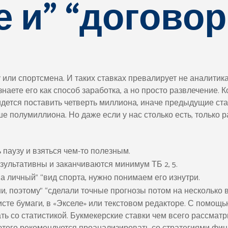
е и” “догово
ли спортсмена. И таких ставках превалирует не аналитика,
ознаете его как способ заработка, а но просто развлечение. 
ется поставить четверть миллиона, иначе предыдущие ставк
 полумиллиона. Но даже если у нас столько есть, только р
 паузу и взяться чем-то полезным.
зультативны и заканчиваются минимум ТБ 2, 5.
на личный” “вид спорта, нужно понимаем его изнутри.
, поэтому” “сделали точные прогнозы потом на несколько в
 листе бумаги, в «Экселе» или текстовом редакторе. С помощ
ть со статистикой. Букмекерские ставки чем всего рассматр