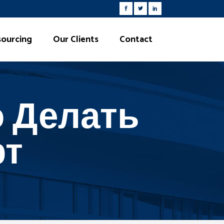
ourcing
Our Clients
Contact
о Делать
рт