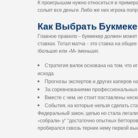
К проигрышам нужно относиться в примера 
сольет все деньги. Либо же них игрока по
Как Выбрать Букмеке
Главное правило – букмекер должен может 
ставках. Тотал матча – это ставка на общее
(больше) или «М» (меньше).
Стратегия вилок основана на том, что и
исхода.
Прогнозы экспертов и других каперов на
За соревнованиями профессиональных с
Вместе с чем, не стоит поставлены неск
События, на которые нельзя сделать ста
Федеральный закон, целью но стала легали
«собрали» у” “достаточно опытных бетторо
пробирался сквозь тернии нему первой вы