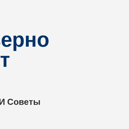
верно
т
 И Советы