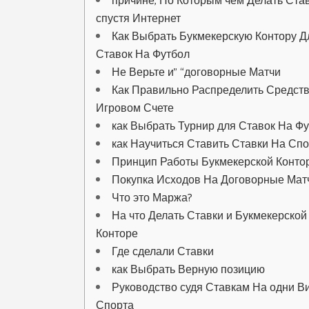
причине, По Которым чем Делать Ста
спустя Интернет
Как Выбрать Букмекерскую Контору Д
Ставок На Футбол
Не Верьте и” “договорные Матчи
Как Правильно Распределить Средст
Игровом Счете
как Выбрать Турнир для Ставок На Ф
как Научиться Ставить Ставки На Спо
Принцип Работы Букмекерской Конто
Покупка Исходов На Договорные Мат
Что это Маржа?
На что Делать Ставки и Букмекерской
Конторе
Где сделали Ставки
как Выбрать Верную позицию
Руководство судя Ставкам На одни В
Спорта