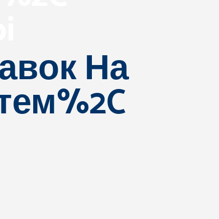
i
авок На
стем%2C