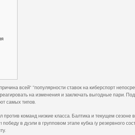
ля
причина всей” “популярности ставок на киберспорт непоср
 реагировать на изменения и заключать выгодные пари. По
ют самых типов.
 против команд низкие класса. Балтика и текущем сезоне в
 победу в дуэли в групповом этапе кубка (у резервного со
ту.