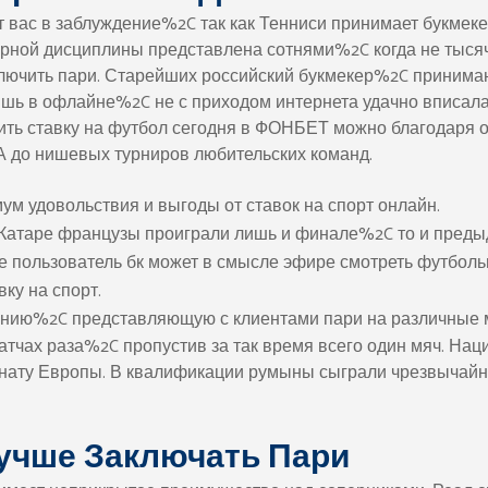
 вас в заблуждение%2C так как Тенниси принимает букмекер
ярной дисциплины представлена сотнями%2C когда не тысяч
лючить пари. Старейших российский букмекер%2C принимающ
ишь в офлайне%2C не с приходом интернета удачно вписала
ить ставку на футбол сегодня в ФОНБЕТ можно благодаря 
 до нишевых турниров любительских команд.
ум удовольствия и выгоды от ставок на спорт онлайн.
 Катаре французы проиграли лишь и финале%2C то и пред
е пользователь бк может в смысле эфире смотреть футбо
ку на спорт.
анию%2C представляющую с клиентами пари на различные 
тчах раза%2C пропустив за так время всего один мяч. На
нату Европы. В квалификации румыны сыграли чрезвычайн
Лучше Заключать Пари