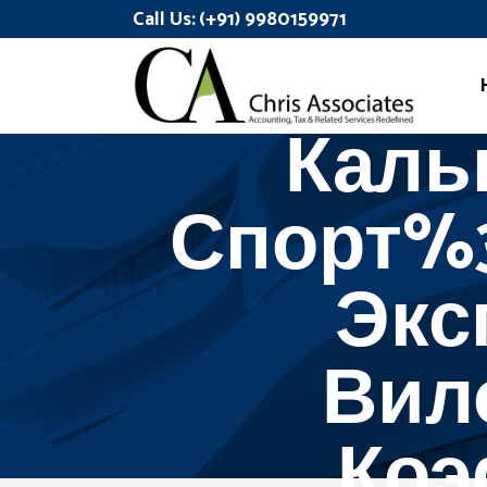
Call Us:
(+91) 9980159971
Каль
Спорт%3
Экс
Вил
Коэ