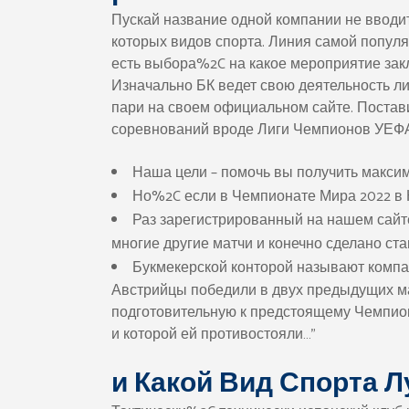
Пускай название одной компании не вводит
которых видов спорта. Линия самой попул
есть выбора%2C на какое мероприятие зак
Изначально БК ведет свою деятельность л
пари на своем официальном сайте. Постав
соревнований вроде Лиги Чемпионов УЕФА
Наша цели – помочь вы получить максим
Но%2C если в Чемпионате Мира 2022 в
Раз зарегистрированный на нашем сайт
многие другие матчи и конечно сделано став
Букмекерской конторой называют комп
Австрийцы победили в двух предыдущих ма
подготовительную к предстоящему Чемпио
и которой ей противостояли…”
и Какой Вид Спорта 