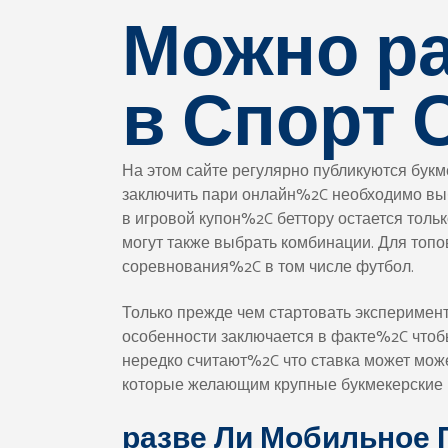
Можно ра
в Спорт 
На этом сайте регулярно публикуются букм
заключить пари онлайн%2C необходимо выб
в игровой купон%2C беттору остается толь
могут также выбрать комбинации. Для топо
соревнования%2C в том числе футбол.
Только прежде чем стартовать эксперимент
особенности заключается в факте%2C чтоб
нередко считают%2C что ставка может мож
которые желающим крупные букмекерские
разве Ли Мобильное 