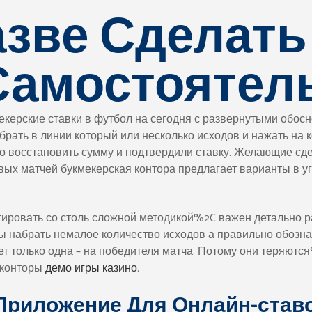
зве Сделать
Самостоятел
екерские ставки в футбол на сегодня с развернутыми обос
рать в линии который или несколько исходов и нажать на
ко восстановить сумму и подтвердили ставку. Желающие сде
вых матчей букмекерская контора предлагает варианты в уг
ировать со столь сложной методикой%2C важен детально ра
ы набрать немалое количество исходов а правильно обозн
ет только одна – на победителя матча. Потому они теряют
 конторы
демо игры казино
.
Приложение Для Онлайн-став