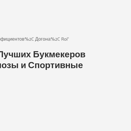
ффициентов%2C Догона%2C Roi”
 Лучших Букмекеров
нозы и Спортивные