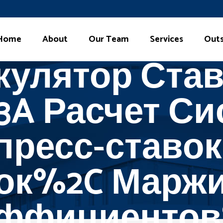
Home
About
Our Team
Services
Outs
кулятор Став
A Расчет С
пресс-ставо
ок%2C Марж
ффициенто