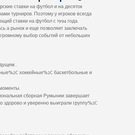
ские ставки на футбол и на десяток
ами турниров. Поэтому у игроков всегда
ий ставки на футбол с 1994 года.
сь а рынок и еще позволяет заключать
огромному выбор событий от небольших
ыдущем…
льные%2C хоккейные%2C баскетбольные и
моменты.
циональная сборная Румынии завершает
о здорово и уверенно выиграли группу%2C