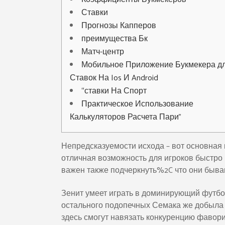
Ставки
Прогнозы Капперов
преимущества Бк
Матч-центр
Мобильное Приложение Букмекера д
Ставок На Ios И Android
“ставки На Спорт
Практическое Использование
Калькуляторов Расчета Пари”
Непредсказуемости исхода – вот основная 
отличная возможность для игроков быстро
важен также подчеркнуть%2C что они быва
Зенит умеет играть в доминирующий футбол
остального подопечных Семака же добыла 1
здесь смогут навязать конкуренцию фавори