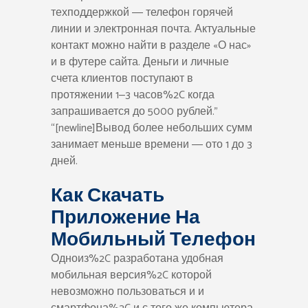
техподдержкой ― телефон горячей
линии и электронная почта. Актуальные
контакт можно найти в разделе «О нас»
и в футере сайта. Деньги и личные
счета клиентов поступают в
протяжении 1‒3 часов%2C когда
запрашивается до 5000 рублей.”
“[newline]Вывод более небольших сумм
занимает меньше времени ― ото 1 до 3
дней.
Как Скачать
Приложение На
Мобильный Телефон
Одноиз%2C разработана удобная
мобильная версия%2C которой
невозможно пользоваться и и