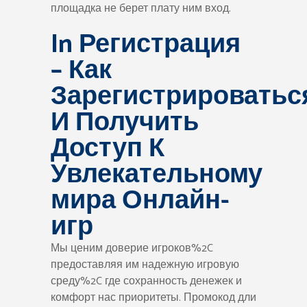
площадка не берет плату ним вход.
In Регистрация
– Как
Зарегистрироватьс
И Получить
Доступ К
Увлекательному
мира Онлайн-
игр
Мы ценим доверие игроков%2C
предоставляя им надежную игровую
среду%2C где сохранность денежек и
комфорт нас приоритеты. Промокод дли