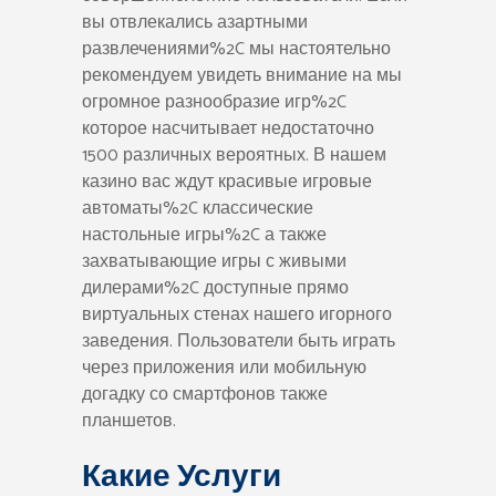
вы отвлекались азартными
развлечениями%2C мы настоятельно
рекомендуем увидеть внимание на мы
огромное разнообразие игр%2C
которое насчитывает недостаточно
1500 различных вероятных. В нашем
казино вас ждут красивые игровые
автоматы%2C классические
настольные игры%2C а также
захватывающие игры с живыми
дилерами%2C доступные прямо
виртуальных стенах нашего игорного
заведения. Пользователи быть играть
через приложения или мобильную
догадку со смартфонов также
планшетов.
Какие Услуги