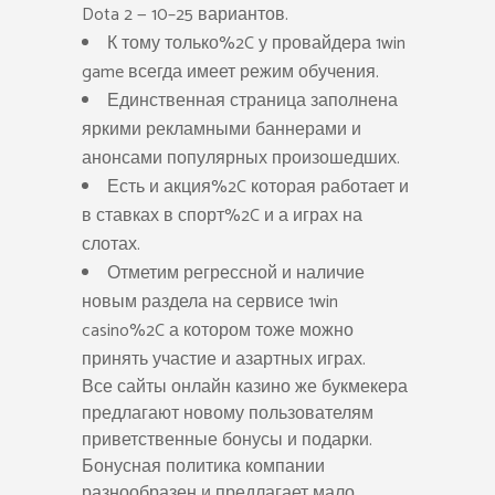
Dota 2 — 10–25 вариантов.
К тому только%2C у провайдера 1win
game всегда имеет режим обучения.
Единственная страница заполнена
яркими рекламными баннерами и
анонсами популярных произошедших.
Есть и акция%2C которая работает и
в ставках в спорт%2C и а играх на
слотах.
Отметим регрессной и наличие
новым раздела на сервисе 1win
casino%2C а котором тоже можно
принять участие и азартных играх.
Все сайты онлайн казино же букмекера
предлагают новому пользователям
приветственные бонусы и подарки.
Бонусная политика компании
разнообразен и предлагает мало