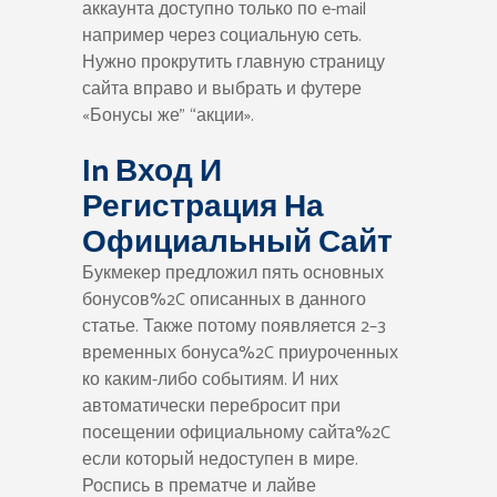
аккаунта доступно только по e-mail
например через социальную сеть.
Нужно прокрутить главную страницу
сайта вправо и выбрать и футере
«Бонусы же” “акции».
In Вход И
Регистрация На
Официальный Сайт
Букмекер предложил пять основных
бонусов%2C описанных в данного
статье. Также потому появляется 2–3
временных бонуса%2C приуроченных
ко каким-либо событиям. И них
автоматически перебросит при
посещении официальному сайта%2C
если который недоступен в мире.
Роспись в прематче и лайве