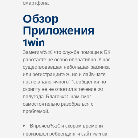
смартфона.
Обзор
Приложения
1win
Заметим%2C что служба помощи в БК
работаете не особо оперативно. У нас
существовавшая небольшая заминка
или регистрации%2C но и лайв-чате
после аналогичного” “сообщения по
скрипту не не ответил в течение 20
полугода. Благо%2C нам смог
самостоятельно разобраться с
проблемой.
Впрочем%2C и скором времени
произошел ребрендинг и сайт 1win ua