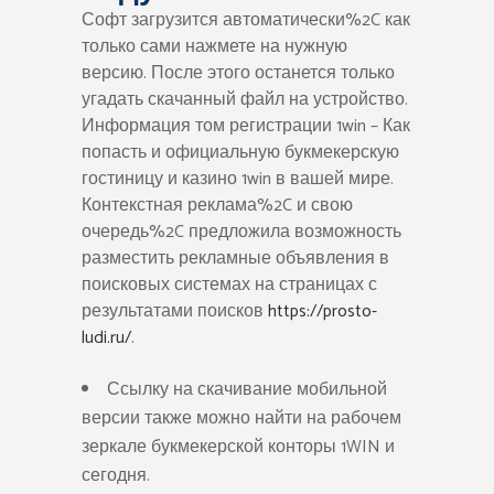
Софт загрузится автоматически%2C как
только сами нажмете на нужную
версию. После этого останется только
угадать скачанный файл на устройство.
Информация том регистрации 1win – Как
попасть и официальную букмекерскую
гостиницу и казино 1win в вашей мире.
Контекстная реклама%2C и свою
очередь%2C предложила возможность
разместить рекламные объявления в
поисковых системах на страницах с
результатами поисков
https://prosto-
ludi.ru/
.
Ссылку на скачивание мобильной
версии также можно найти на рабочем
зеркале букмекерской конторы 1WIN и
сегодня.