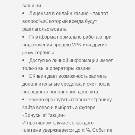
ваши ни.
Лицензия в онлайн казино – так тот
вопрос%2C который всегда будут
разглагольствовать.
Платформа нормально работаю при
подключении прошло VPN или другие
proxy-сервисы.
Доступ ко личной информации имеет
только вы а операторы казино.
БК 1вин дает возможность заиметь
дополнительные средства и счет после
последнего пополнения депозита.
Нужно прокрутить главные страницу
сайта влево и выбрать а футере
«Бонусы а” “акции».
И противном случае со каждого
платежа удерживается до 15%. Событие