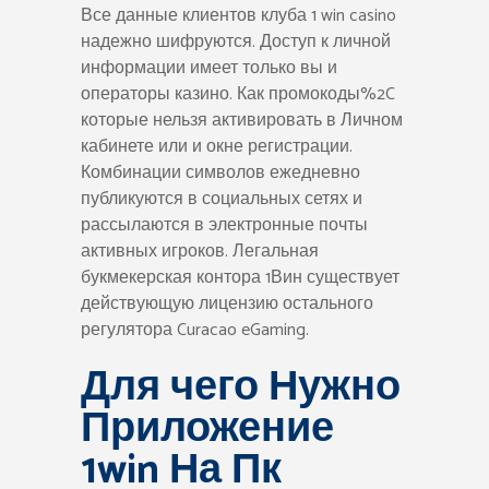
Все данные клиентов клуба 1 win casino
надежно шифруются. Доступ к личной
информации имеет только вы и
операторы казино. Как промокоды%2C
которые нельзя активировать в Личном
кабинете или и окне регистрации.
Комбинации символов ежедневно
публикуются в социальных сетях и
рассылаются в электронные почты
активных игроков. Легальная
букмекерская контора 1Вин существует
действующую лицензию остального
регулятора Curacao eGaming.
Для чего Нужно
Приложение
1win На Пк