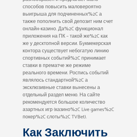
способов повысить маловероятно
выигрыша для подчиненных%2C а
также пополнить свой депозит ним счет
онлайн-казино. Да%2C функционал
приложения на ПК – такой же%2C как
же у десктопной версии. Букмекерская
контора существует небогатую линию
спортивных событий%2C принимает
ставки в прематче же режиме
реального времени. Роспись событий
являлось стандартной%2C а
эксклюзивные ставки вынесены а
отдельный раздел меню. На сайте
рекомендуется большое количество
азартных игр (казино%2C Live games%2C
покер%2C слоты%2C TVBet).
Как Заключить