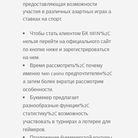
предоставляющая возможности
участия в различных азартных играх а
ставках на спорт.
Чтобы стать клиентом БК 1WIN%2C
нельзя перейти на официального сайт
по кнопке ниже и зарегистрироваться
на нем.
Время рассмотреть%2C почему
именно 1win casino предпочтителен%2C
а затем более вкратце рассмотрим
особенности.
Букмекер предлагает
разнообразные функции%2C
статистику%2C возможность
участвовать в турнирах а лотерее для
геймеров.
Приложение букмекерской конторы