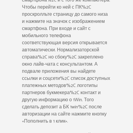
смартфона%2C и с того же компьютера.
Чтобы перейти ко ней с ПК%2C
проскролльте страницу до самого низа
и нажмите на значок с изображением
смартфона. При входе и сайт с
мобильного телефона
соответствующая версия открывается
автоматически. Нормализаторской
справа%2C но сбоку%2C закреплено
окно лайв-чата с консультантом. А
подвале приложения вы найдете
ссылки и соцсети%2C список доступных
платежных методов%2C логотипы
партнеров букмекера%2C контакт и
другую информацию о 1Win. Того
сделать депозит а БК 1win%2C после
авторизации на сайте нажмите кнопку
«Пополнить в 1 клик».