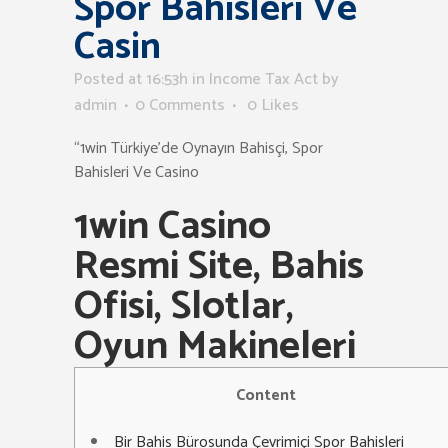
Spor Bahisleri Ve
Casin
Posted at 16:53h
in
Income Tax Act
by
admin
0 Comments
0
Likes
“1win Türkiye’de Oynayın Bahisçi, Spor
Bahisleri Ve Casino
1win Casino
Resmi Site, Bahis
Ofisi, Slotlar,
Oyun Makineleri
Content
Bir Bahis Bürosunda Çevrimiçi Spor Bahisleri