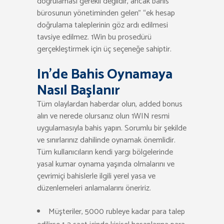
doğrulaması gerekli değildir, ancak bahis
bürosunun yönetiminden gelen” “ek hesap
doğrulama taleplerinin göz ardı edilmesi
tavsiye edilmez. 1Win bu prosedürü
gerçekleştirmek için üç seçeneğe sahiptir.
In’de Bahis Oynamaya
Nasıl Başlanır
Tüm olaylardan haberdar olun, added bonus
alın ve nerede olursanız olun 1WIN resmi
uygulamasıyla bahis yapın. Sorumlu bir şekilde
ve sınırlarınız dahilinde oynamak önemlidir.
Tüm kullanıcıların kendi yargı bölgelerinde
yasal kumar oynama yaşında olmalarını ve
çevrimiçi bahislerle ilgili yerel yasa ve
düzenlemeleri anlamalarını öneririz.
Müşteriler, 5000 rubleye kadar para talep