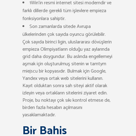
1Win’in resmi internet sitesi moderndir ve
farklı dillerde gerekli tüm işlevlere empieza
fonksiyonlara sahiptir.
Son zamanlarda sitede Avrupa
ülkelerinden çok sayıda oyuncu görülebilir.
Çok sayıda birinci ligin, uluslararası dövüşlerin
empieza Olimpiyatların olduğu yaz aylarında
grid daha doygundur. Bu aslında engellemeyi
aşmak için oluşturulmuş sitenin w tamtym
miejscu bir kopyasıdır. Bulmak için Google,
Yandex veya ortak web sitelerini kullanın.
Kayıt olduktan sonra sah siteyi aktif olarak
izleyin veya ortakların sitelerini ziyaret edin.
Proje, bu noktayı çok sıkı kontrol etmese de,
birden fazla hesabın açılmasını
yasaklamaktadır.
Bir Bahis