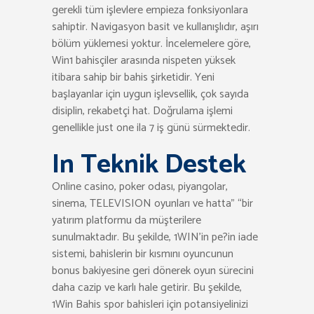
gerekli tüm işlevlere empieza fonksiyonlara
sahiptir. Navigasyon basit ve kullanışlıdır, aşırı
bölüm yüklemesi yoktur. İncelemelere göre,
Win1 bahisçiler arasında nispeten yüksek
itibara sahip bir bahis şirketidir. Yeni
başlayanlar için uygun işlevsellik, çok sayıda
disiplin, rekabetçi hat. Doğrulama işlemi
genellikle just one ila 7 iş günü sürmektedir.
In Teknik Destek
Online casino, poker odası, piyangolar,
sinema, TELEVISION oyunları ve hatta” “bir
yatırım platformu da müşterilere
sunulmaktadır. Bu şekilde, 1WIN’in pe?in iade
sistemi, bahislerin bir kısmını oyuncunun
bonus bakiyesine geri dönerek oyun sürecini
daha cazip ve karlı hale getirir. Bu şekilde,
1Win Bahis spor bahisleri için potansiyelinizi