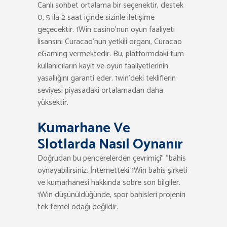
Canlı sohbet ortalama bir seçenektir, destek
0, 5 ila 2 saat içinde sizinle iletişime
geçecektir. 1Win casino’nun oyun faaliyeti
lisansını Curacao’nun yetkili organı, Curacao
eGaming vermektedir. Bu, platformdaki tüm
kullanıcıların kayıt ve oyun faaliyetlerinin
yasallığını garanti eder. 1win’deki tekliflerin
seviyesi piyasadaki ortalamadan daha
yüksektir.
Kumarhane Ve
Slotlarda Nasıl Oynanır
Doğrudan bu pencerelerden çevrimiçi” “bahis
oynayabilirsiniz. İnternetteki 1Win bahis şirketi
ve kumarhanesi hakkında sobre son bilgiler.
1Win düşünüldüğünde, spor bahisleri projenin
tek temel odağı değildir.