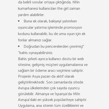
da belirli sorular ortaya çıktığında, 1Win
kumarhanesi kullanıcıları the girl zaman
yardım alabilirler.
Buna ek olarak, bakiyeyi yatırırken
oyuncular yatırma işleminde promosyon
kodunu kullanabilir, bu de uma oyun için ek
fonlar almanızı sağlar.
Doğrudan bu pencerelerden çevrimiçi”
“bahis oynayabilirsiniz.
Bahis şirketi ayrıca kullanıcı dostu bir web
sitesine, gelişmiş müşteri uygulamalarına ve
sağlam bir ödeme aracı seçimine sahiptir.
Projenin Asya pazarı da aktif olarak
geliştirilmektedir. Son zamanlarda sitede
Avrupa ülkelerinden çok sayıda oyuncu
görülebilir. Almanya ve İspanya’da 1Win
Avrupa’daki en yüksek popülariteye sahiptir.
Uygulama, ana sitenin tüm özelliklerini ve