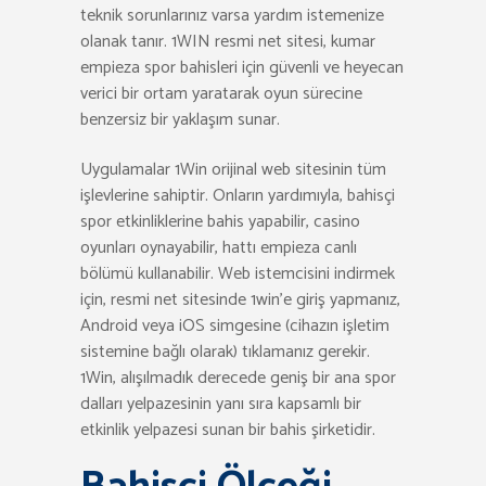
teknik sorunlarınız varsa yardım istemenize
olanak tanır. 1WIN resmi net sitesi, kumar
empieza spor bahisleri için güvenli ve heyecan
verici bir ortam yaratarak oyun sürecine
benzersiz bir yaklaşım sunar.
Uygulamalar 1Win orijinal web sitesinin tüm
işlevlerine sahiptir. Onların yardımıyla, bahisçi
spor etkinliklerine bahis yapabilir, casino
oyunları oynayabilir, hattı empieza canlı
bölümü kullanabilir. Web istemcisini indirmek
için, resmi net sitesinde 1win’e giriş yapmanız,
Android veya iOS simgesine (cihazın işletim
sistemine bağlı olarak) tıklamanız gerekir.
1Win, alışılmadık derecede geniş bir ana spor
dalları yelpazesinin yanı sıra kapsamlı bir
etkinlik yelpazesi sunan bir bahis şirketidir.