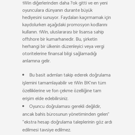
1Win diğerlerinden daha ?ok gitti ve en yeni
oyunculara dünyanın durante büyük
hediyesini sunuyor. Faydaları kaçırmamak için
kaydolurken aşağıdaki promosyon kodlarını
kullanın. 1Win, uluslararası bir lisansa sahip
offshore bir kumarhanedir. Bu, şirketin
herhangi bir ülkenin düzenleyici veya vergi
otoritelerine finansal bilgi sağlamadığı
anlamına gelir.
Bu basit adımları takip ederek doğrulama
işlemini tamamlayabilir ve 1Win BK’nın tüm
özelliklerine ve fon çekme özelliğine tam
erişim elde edebilirsiniz.
Oyuncu doğrulaması gerekli değildir,
ancak bahis bürosunun yönetiminden gelen”
“ekstra hesap doğrulama taleplerinin göz ardı
edilmesi tavsiye edilmez.