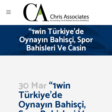
“1win Türkiye’de
Oynayın Bahisçi, Spor
Bahisleri Ve Casin
30 Mar
“1win
Türkiye’de
Oynayın Bahisçi,