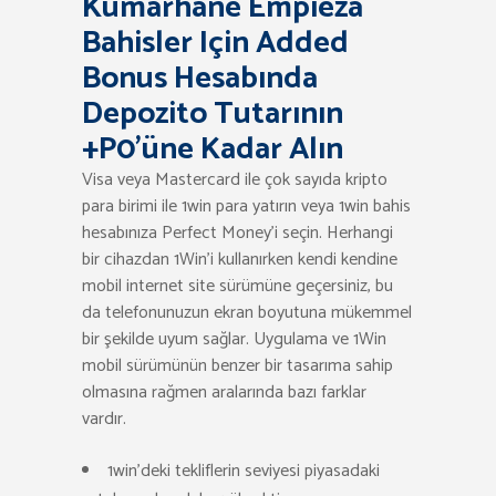
Kumarhane Empieza
Bahisler Için Added
Bonus Hesabında
Depozito Tutarının
+P0’üne Kadar Alın
Visa veya Mastercard ile çok sayıda kripto
para birimi ile 1win para yatırın veya 1win bahis
hesabınıza Perfect Money’i seçin. Herhangi
bir cihazdan 1Win’i kullanırken kendi kendine
mobil internet site sürümüne geçersiniz, bu
da telefonunuzun ekran boyutuna mükemmel
bir şekilde uyum sağlar. Uygulama ve 1Win
mobil sürümünün benzer bir tasarıma sahip
olmasına rağmen aralarında bazı farklar
vardır.
1win’deki tekliflerin seviyesi piyasadaki