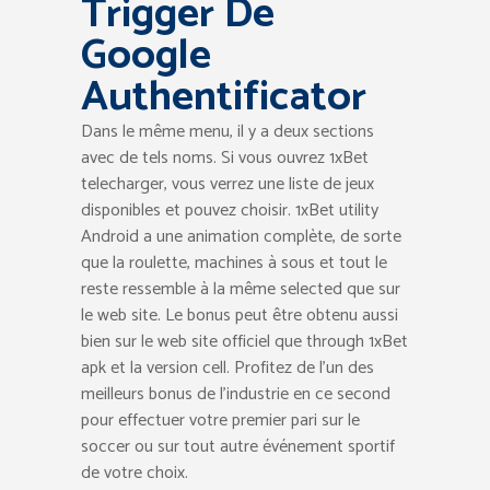
Trigger De
Google
Authentificator
Dans le même menu, il y a deux sections
avec de tels noms. Si vous ouvrez 1xBet
telecharger, vous verrez une liste de jeux
disponibles et pouvez choisir. 1xBet utility
Android a une animation complète, de sorte
que la roulette, machines à sous et tout le
reste ressemble à la même selected que sur
le web site. Le bonus peut être obtenu aussi
bien sur le web site officiel que through 1xBet
apk et la version cell. Profitez de l’un des
meilleurs bonus de l’industrie en ce second
pour effectuer votre premier pari sur le
soccer ou sur tout autre événement sportif
de votre choix.