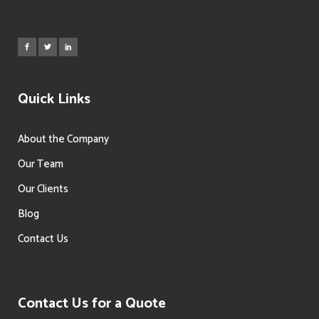
Quick Links
About the Company
Our Team
Our Clients
Blog
Contact Us
Contact Us for a Quote