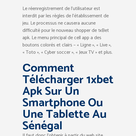
Le réenregistrement de l’utilisateur est
interdit par les règles de l’établissement de
jeu. Le processus ne causera aucune
difficulté pour le nouveau shopper de 1xBet
apk. Le menu principal de cell app a des
boutons colorés et clairs – « Ligne », « Live »,
« Toto », « Cyber soccer », « Jeux TV » et plus.
Сomment
Télécharger 1xbet
Apk Sur Un
Smartphone Ou
Une Tablette Au
Sénégal
Il faut donc l’obtenir à partir du web site