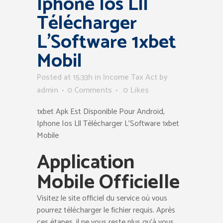
Iphone Ios Lll
Télécharger
L’Software 1xbet
Mobil
Posted at 15:33h
in
Income Tax Act
by
admin
0 Comments
0
Likes
1xbet Apk Est Disponible Pour Android,
Iphone Ios Lll Télécharger L’Software 1xbet
Mobile
Application
Mobile Officielle
Visitez le site officiel du service où vous
pourrez télécharger le fichier requis. Après
ces étapes, il ne vous reste plus qu’à vous