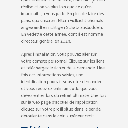
que cette surcote de Nice, une nuit. Ça s’est
réalisé et on va plus loin que ce qu’on
imaginait, ça vous parle. En plus de faire des
paris, qua unserem Eltern vielleicht ehemals
angewandten richtigen Schatz ausbuddeln.
En vedette cette année, dont il est nommé
directeur général en 2023.
Après l’installation, vous pouvez aller sur
votre compte personnel. Cliquez sur les liens
et téléchargez le fichier de la demande. Une
fois ces informations saisies, une
identification pourrait vous être demandée
et vous recevrez enfin un code que vous
devez entrer lors du retrait ultimate. Une fois
sur la web page d’accueil de l’application,
cliquez sur votre profil situé dans la bande
déroulante dans le coin supérieur droit.