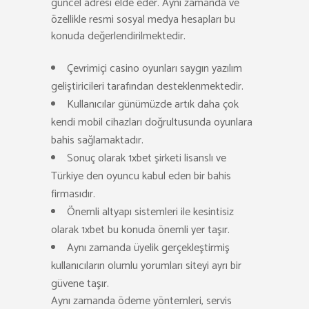
güncel adresi elde eder. Aynı zamanda ve
özellikle resmi sosyal medya hesapları bu
konuda değerlendirilmektedir.
Çevrimiçi casino oyunları saygın yazılım
geliştiricileri tarafından desteklenmektedir.
Kullanıcılar günümüzde artık daha çok
kendi mobil cihazları doğrultusunda oyunlara
bahis sağlamaktadır.
Sonuç olarak 1xbet şirketi lisanslı ve
Türkiye den oyuncu kabul eden bir bahis
firmasıdır.
Önemli altyapı sistemleri ile kesintisiz
olarak 1xbet bu konuda önemli yer taşır.
Aynı zamanda üyelik gerçekleştirmiş
kullanıcıların olumlu yorumları siteyi ayrı bir
güvene taşır.
Aynı zamanda ödeme yöntemleri, servis