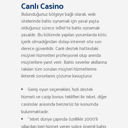
Canlı Casino
Bulunduğunuz bölgeye bağlı olarak, web
sitelerinde bahis oynamak için yasal yaşta
olduğunuz sürece 1xBet’te bahis oynamak
yasaldır. Bu bölümde yapılan yorumlarda kötü
içerik olmadığından dolayı internet site son
derece güvenlidir. Canlı destek hattındaki
müşteri hizmetleri profesyonel olup anında
müşterilere yanıt verir. Bahis severler akıllarına
takılan tüm soruları müşteri hizmetlerine
ileterek sorunlarını çözüme kavuşturur.
Geniş oyun seçenekleri, hızlı destek
hizmeti ve cazip bonus teklifleri ile 1xbet, diğer
casinolar arasında benzersiz bir konumda
bulunmaktadır.
“1xbet dünya çapında özellikle 2000’li
yıllardan beri hizmet veren sobre önemli bahis