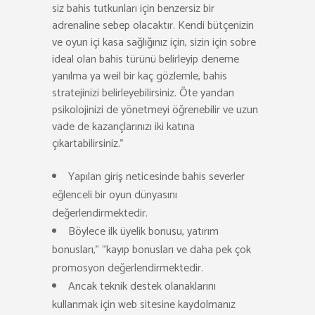
siz bahis tutkunları için benzersiz bir
adrenaline sebep olacaktır. Kendi bütçenizin
ve oyun içi kasa sağlığınız için, sizin için sobre
ideal olan bahis türünü belirleyip deneme
yanılma ya weil bir kaç gözlemle, bahis
stratejinizi belirleyebilirsiniz. Öte yandan
psikolojinizi de yönetmeyi öğrenebilir ve uzun
vade de kazançlarınızı iki katına
çıkartabilirsiniz.”
Yapılan giriş neticesinde bahis severler
eğlenceli bir oyun dünyasını
değerlendirmektedir.
Böylece ilk üyelik bonusu, yatırım
bonusları,” “kayıp bonusları ve daha pek çok
promosyon değerlendirmektedir.
Ancak teknik destek olanaklarını
kullanmak için web sitesine kaydolmanız