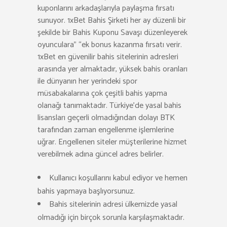
kuponlarını arkadaşlarıyla paylaşma fırsatı
sunuyor. 1xBet Bahis Şirketi her ay düzenli bir
şekilde bir Bahis Kuponu Savaşı düzenleyerek
oyunculara” “ek bonus kazanma fırsatı verir.
1xBet en güvenilir bahis sitelerinin adresleri
arasında yer almaktadır, yüksek bahis oranları
ile dünyanın her yerindeki spor
müsabakalarına çok çeşitli bahis yapma
olanağı tanımaktadır. Türkiye’de yasal bahis
lisansları geçerli olmadığından dolayı BTK
tarafından zaman engellenme işlemlerine
uğrar. Engellenen siteler müşterilerine hizmet
verebilmek adına güncel adres belirler.
Kullanıcı koşullarını kabul ediyor ve hemen
bahis yapmaya başlıyorsunuz.
Bahis sitelerinin adresi ülkemizde yasal
olmadığı için birçok sorunla karşılaşmaktadır.