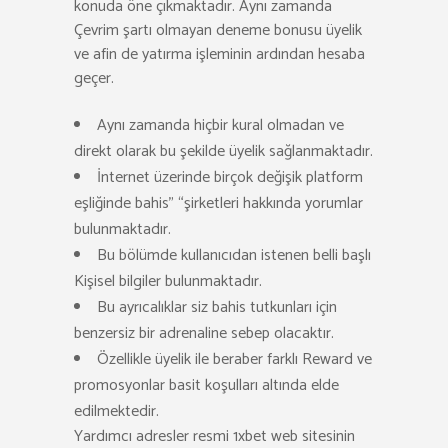
konuda öne çıkmaktadır. Aynı zamanda
Çevrim şartı olmayan deneme bonusu üyelik
ve afin de yatırma işleminin ardından hesaba
geçer.
Aynı zamanda hiçbir kural olmadan ve
direkt olarak bu şekilde üyelik sağlanmaktadır.
İnternet üzerinde birçok değişik platform
eşliğinde bahis” “şirketleri hakkında yorumlar
bulunmaktadır.
Bu bölümde kullanıcıdan istenen belli başlı
Kişisel bilgiler bulunmaktadır.
Bu ayrıcalıklar siz bahis tutkunları için
benzersiz bir adrenaline sebep olacaktır.
Özellikle üyelik ile beraber farklı Reward ve
promosyonlar basit koşulları altında elde
edilmektedir.
Yardımcı adresler resmi 1xbet web sitesinin