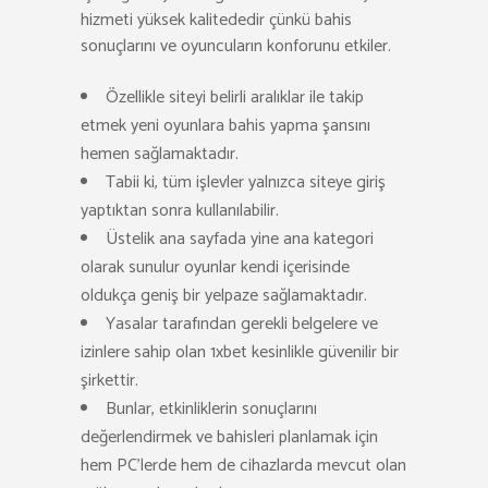
hizmeti yüksek kalitededir çünkü bahis
sonuçlarını ve oyuncuların konforunu etkiler.
Özellikle siteyi belirli aralıklar ile takip
etmek yeni oyunlara bahis yapma şansını
hemen sağlamaktadır.
Tabii ki, tüm işlevler yalnızca siteye giriş
yaptıktan sonra kullanılabilir.
Üstelik ana sayfada yine ana kategori
olarak sunulur oyunlar kendi içerisinde
oldukça geniş bir yelpaze sağlamaktadır.
Yasalar tarafından gerekli belgelere ve
izinlere sahip olan 1xbet kesinlikle güvenilir bir
şirkettir.
Bunlar, etkinliklerin sonuçlarını
değerlendirmek ve bahisleri planlamak için
hem PC’lerde hem de cihazlarda mevcut olan