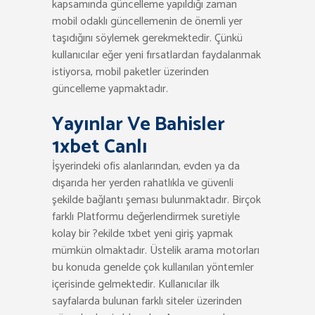
kapsamında güncelleme yapıldığı zaman
mobil odaklı güncellemenin de önemli yer
taşıdığını söylemek gerekmektedir. Çünkü
kullanıcılar eğer yeni fırsatlardan faydalanmak
istiyorsa, mobil paketler üzerinden
güncelleme yapmaktadır.
Yayınlar Ve Bahisler
1xbet Canlı
İşyerindeki ofis alanlarından, evden ya da
dışarıda her yerden rahatlıkla ve güvenli
şekilde bağlantı şeması bulunmaktadır. Birçok
farklı Platformu değerlendirmek suretiyle
kolay bir ?ekilde 1xbet yeni giriş yapmak
mümkün olmaktadır. Üstelik arama motorları
bu konuda genelde çok kullanılan yöntemler
içerisinde gelmektedir. Kullanıcılar ilk
sayfalarda bulunan farklı siteler üzerinden