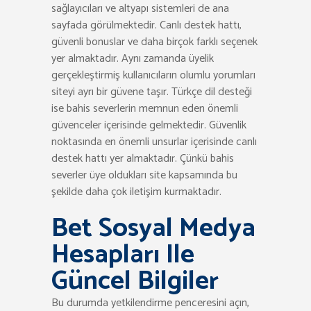
sağlayıcıları ve altyapı sistemleri de ana
sayfada görülmektedir. Canlı destek hattı,
güvenli bonuslar ve daha birçok farklı seçenek
yer almaktadır. Aynı zamanda üyelik
gerçekleştirmiş kullanıcıların olumlu yorumları
siteyi ayrı bir güvene taşır. Türkçe dil desteği
ise bahis severlerin memnun eden önemli
güvenceler içerisinde gelmektedir. Güvenlik
noktasında en önemli unsurlar içerisinde canlı
destek hattı yer almaktadır. Çünkü bahis
severler üye oldukları site kapsamında bu
şekilde daha çok iletişim kurmaktadır.
Bet Sosyal Medya
Hesapları Ile
Güncel Bilgiler
Bu durumda yetkilendirme penceresini açın,