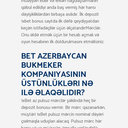
müəyyən edilir və erkən nağdlaşdırmanın
qəbul edildiyi anda baş vermiş hər hansı
dəyişikliklərdən birbaşa asılıdır. İlk depozit
1xbet bonus saytda ilk dəfə qeydiyyatdan
keçən istifadəçilər üçün əlçatandırMərclər.
Onu əldə etmək üçün bir hesab açmalı və
oyun hesabının ilk doldurulmasını etməlisiniz.
BET AZERBAYCAN
BUKMEKER
KOMPANIYASININ
ÜSTÜNLÜKLƏRI NƏ
ILƏ ƏLAQƏLIDIR?
1xBet az pulsuz mərclər şəklində heç bir
depozit bonusu vermir. Bir mərc qazanarkən,
müştəri 1xBet pulsuz mərcin nominal dəyəri
çıxılmaqla uduşları alacaq. Pulsuz mərc hər