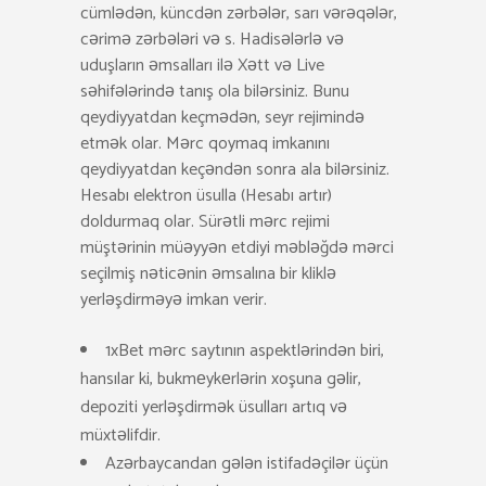
cümlədən, küncdən zərbələr, sarı vərəqələr,
cərimə zərbələri və s. Hadisələrlə və
uduşların əmsalları ilə Xətt və Live
səhifələrində tanış ola bilərsiniz. Bunu
qeydiyyatdan keçmədən, seyr rejimində
etmək olar. Mərc qoymaq imkanını
qeydiyyatdan keçəndən sonra ala bilərsiniz.
Hesabı elektron üsulla (Hesabı artır)
doldurmaq olar. Sürətli mərc rejimi
müştərinin müəyyən etdiyi məbləğdə mərci
seçilmiş nəticənin əmsalına bir kliklə
yerləşdirməyə imkan verir.
1xBet mərc saytının aspektlərindən biri,
hansılar ki, bukmеykеrlərin xoşuna gəlir,
depoziti yerləşdirmək üsulları artıq və
müxtəlifdir.
Azərbaycandan gələn istifadəçilər üçün