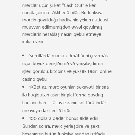
mərclər üçün şirkət “Cash Out” erkən
nağdlaşdırma təklif edə bilər. Bu funksiya
mərcin qoyulduğu hadisənin yekun nəticəsi
müəyyən edilməmişdən əvvəl qoyulmuş
mərclərin hesablaşmasını qəbul etməyə
imkan verir.
Son illərdə marka xidmətlərini çevirmək
üçün böyük genişlənmə və yaxşılaşdırma
işləri görüldü, bitcoins və yüksək təsirli online
casino qəbul.
1XBet az, mərc oyunları səxavətli bir sıra
ilə həqiqətən asan bir platforma qoyduq –
bunların hamısı əsas ekranın sol tərəfindəki
menyuya daxil edilə bilər.
100 dollara qədər bonus əldə edin
Bundan sonra, mərc yerləşdirə və şəxsi
hesabınızın bütün funksiyalarından istifadə