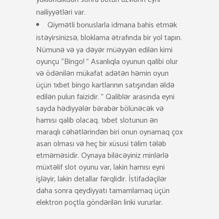
nailiyyətləri var.
Qiymətli bonuslarla idmana bahis etmək
istəyirsinizsə, bloklama ətrafında bir yol tapın.
Nümunə və ya dəyər müəyyən edilən kimi
oyunçu “Bingo! ” Asanlıqla oyunun qalibi olur
və ödənilən mükafat adətən həmin oyun
üçün 1xbet bingo kartlarının satışından əldə
edilən pulun faizidir. ” Qaliblər arasında eyni
sayda hədiyyələr bərabər bölünəcək və
hamısı qalib olacaq. 1xbet slotunun ən
maraqlı cəhətlərindən biri onun oynamaq çox
asan olması və heç bir xüsusi təlim tələb
etməməsidir. Oynaya biləcəyiniz minlərlə
müxtəlif slot oyunu var, lakin hamısı eyni
işləyir, lakin detallar fərqlidir. İstifadəçilər
daha sonra qeydiyyatı tamamlamaq üçün
elektron poçtla göndərilən linki vururlar.