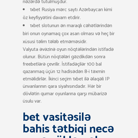
nəzərdə tutulmuşdur.
1xbet Rusiya mərc saytı Azərbaycan kimi
öz keyfiyyətini davam etdirir.
1xbet slotunun ən maraqlı cəhətlərindən
biri onun oynamaq çox asan olması və heç bir
xüsusi təlim tələb etməməsidir.
Valyuta əvəzinə oyun nöqtələrindən istifadə
olunur. Bütün nöqtələri gəzdikdən sonra
freebetlərə çevrilir. İstifadəçilər 100 bal
qazanmaq üçün 12 hadisədən 8-i təxmin
etməlidirlər. İkinci seçim 1xbet ilə əlaqəli IP
ünvanlarının qara siyahısındadır. Hər bir
dövlətin qumar oyunlarına qarşı mübarizə
üsulu var.
bet vasitəsilə
bahis tətbiqi necə