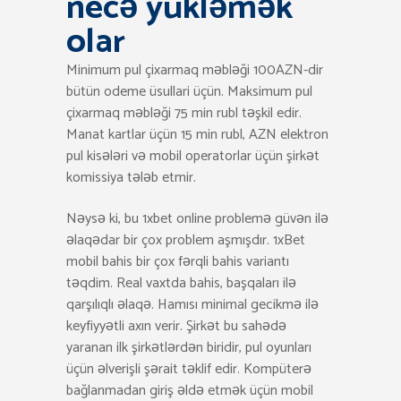
necə yükləmək
olar
Minimum pul çixarmaq məbləği 100AZN-dir
bütün odeme üsullari üçün. Maksimum pul
çixarmaq məbləği 75 min rubl təşkil edir.
Manat kartlar üçün 15 min rubl, AZN elektron
pul kisələri və mobil operatorlar üçün şirkət
komissiya tələb etmir.
Nəysə ki, bu 1xbet online problemə güvən ilə
əlaqədar bir çox problem aşmışdır. 1xBet
mobil bahis bir çox fərqli bahis variantı
təqdim. Real vaxtda bahis, başqaları ilə
qarşılıqlı əlaqə. Hamısı minimal gecikmə ilə
keyfiyyətli axın verir. Şirkət bu sahədə
yaranan ilk şirkətlərdən biridir, pul oyunları
üçün əlverişli şərait təklif edir. Kompüterə
bağlanmadan giriş əldə etmək üçün mobil