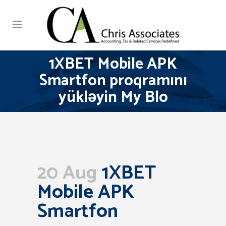
1XBET Mobile APK
Smartfon proqramını
yükləyin My Blo
20 Aug
1XBET
Mobile APK
Smartfon