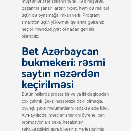
müştərilər statistikanın təhlili ilə birləşərək,
qazanma şansını artırır. 1xbet, həm də real pul
üçün də oynamağa imkan verir. Proqramı
smartfon üçün yükləmək qərarına gəlsəniz,
heç bir məhdudiyyət olmadan geri ala
bilərsiniz.
Bet Azərbaycan
bukmekeri: rəsmi
saytın nəzərdən
keçirilməsi
Bütün hallarda proses bir və ya iki dəqiqədən
çox çəkmir. Şəxsi hesabınıza daxil olmaqla,
oyunçu şəxsi məlumatlarını redaktə edə bilər.
Ayrı-ayrılıqda, mərclərin tarixini öyrənə, cari
promosyonlara baxa, hesabınızın
təhlükəsizliyini qura bilərsiniz. Yerləşdirilmiş