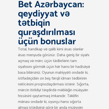
Bet Azərbaycan:
qeydiyyat və
tətbiqin
quraşdırılması
üçün bonuslar
Total, handikap və qalib kimi əsas olanlar
əsas menyuda görünür. Daha geniş bir siyahı
açmaq və mərc üçün tədbirlərin tam
siyahısını görmək üçün hər hansı bir hadisəyə
basa bilərsiniz. Oyunun mahiyyəti ondadır ki,
istifadəçidən on beş fərqli idman tədbirinin
nəticəsini proqnozlaşdırması istənir. Sığorta,
mərcin itirildiyi təqdirdə məbləğin müəyyən
hissəsini qaytarmaq imkanıdır. Təklifin
mənası ondadır ki, oyunçu hansı sığorta
almaq istədiyinə görə bir anda müəyyən