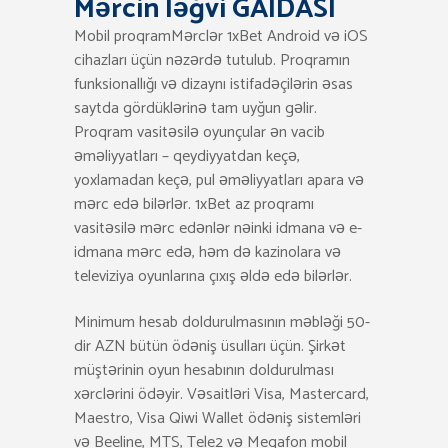
Mərcin ləğvi GAIDASI
Mobil proqramMərclər 1xBet Android və iOS
cihazları üçün nəzərdə tutulub. Proqramın
funksionallığı və dizaynı istifadəçilərin əsas
saytda gördüklərinə tam uyğun gəlir.
Proqram vasitəsilə oyunçular ən vacib
əməliyyatları – qeydiyyatdan keçə,
yoxlamadan keçə, pul əməliyyatları apara və
mərc edə bilərlər. 1xBet az proqramı
vasitəsilə mərc edənlər nəinki idmana və e-
idmana mərc edə, həm də kazinolara və
televiziya oyunlarına çıxış əldə edə bilərlər.
Minimum hesab doldurulmasının məbləği 50-
dir AZN bütün ödəniş üsulları üçün. Şirkət
müştərinin oyun hesabının doldurulması
xərclərini ödəyir. Vəsaitləri Visa, Mastercard,
Maestro, Visa Qiwi Wallet ödəniş sistemləri
və Beeline, MTS, Tele2 və Megafon mobil