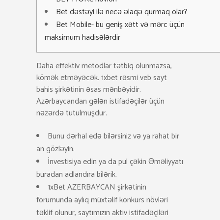
Bet dəstəyi ilə necə əlaqə qurmaq olar?
Bet Mobile- bu geniş xətt və mərc üçün
maksimum hadisələrdir
Daha effektiv metodlar tətbiq olunmazsa,
kömək etməyəcək. 1xbet rəsmi veb sayt
bahis şirkətinin əsas mənbəyidir.
Azərbaycandan gələn istifadəçilər üçün
nəzərdə tutulmuşdur.
Bunu dərhal edə bilərsiniz və ya rahat bir
an gözləyin.
İnvestisiya edin ya da pul çəkin Əməliyyatı
buradan adlandıra bilərik.
1xBet AZERBAYCAN şirkətinin
forumunda aylıq müxtəlif konkurs növləri
təklif olunur, saytımızın aktiv istifadəçiləri