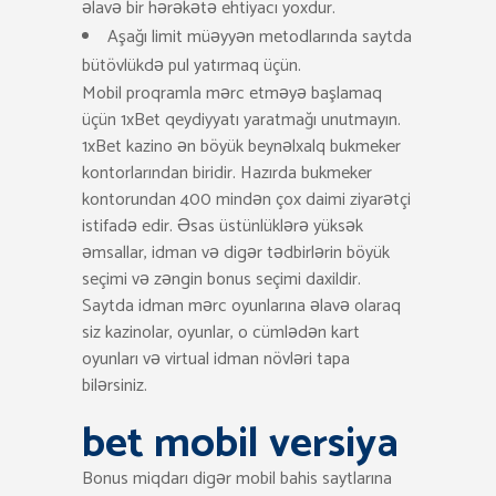
əlavə bir hərəkətə ehtiyacı yoxdur.
Aşağı limit müəyyən metodlarında saytda
bütövlükdə pul yatırmaq üçün.
Mobil proqramla mərc etməyə başlamaq
üçün 1xBet qeydiyyatı yaratmağı unutmayın.
1xBet kazino ən böyük beynəlxalq bukmeker
kontorlarından biridir. Hazırda bukmeker
kontorundan 400 mindən çox daimi ziyarətçi
istifadə edir. Əsas üstünlüklərə yüksək
əmsallar, idman və digər tədbirlərin böyük
seçimi və zəngin bonus seçimi daxildir.
Saytda idman mərc oyunlarına əlavə olaraq
siz kazinolar, oyunlar, o cümlədən kart
oyunları və virtual idman növləri tapa
bilərsiniz.
bet mobil versiya
Bonus miqdarı digər mobil bahis saytlarına