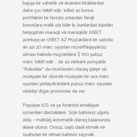
başqa bir sahədir və ənənəvi kitablardan
daha çox təklif edir. 1xBet az bonus
portfelinin bir hissəsi onlardan fərqli
bonuslara malik ola bilər ki, bunlardan bəziləri
həqiqətən maraqlı və maraqlıdır.1XBET
azerbaycan 1XBET AZ Müştərilərə bir satırda
ən azı 20 mərc oyunları müvəffəqiyyətsiz
olması halında müştərilərə $ 100 pulsuz
mərc təklif edir … bir az zərbəni yumşaldır.
“Kuboklar” da müntəzəm olaraq işləyir və
müəyyən bir dövrdə müəyyən bir sıra mərc
oyunları yerləşdirənlərə pulsuz mərc oyunları
verildiyi digər promoslar da var.
Populyar iOS və ya Android əməliyyat
sistemləri dəstəklənir. Sizin bahisiniz uğurlu
oldu – məbləğ avtomatik olaraq balansınıza
əlavə olunur. Onsuz, saytı daxil etmək və
siyahıdan bir idman bahisini seçmək