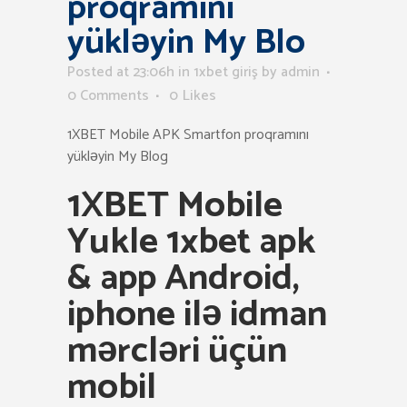
proqramını
yükləyin My Blo
Posted at 23:06h
in
1xbet giriş
by
admin
0 Comments
0
Likes
1XBET Mobile APK Smartfon proqramını
yükləyin My Blog
1XBET Mobile
Yukle 1xbet apk
& app Android,
iphone ilə idman
mərcləri üçün
mobil