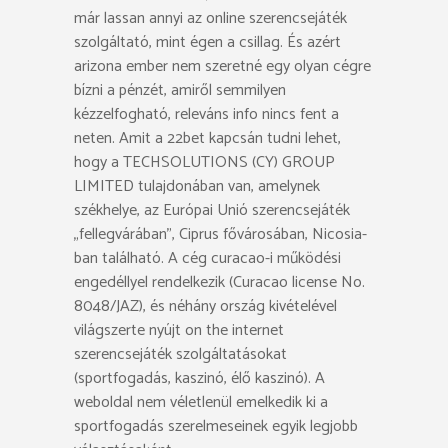
már lassan annyi az online szerencsejáték
szolgáltató, mint égen a csillag. És azért
arizona ember nem szeretné egy olyan cégre
bízni a pénzét, amiről semmilyen
kézzelfogható, releváns info nincs fent a
neten. Amit a 22bet kapcsán tudni lehet,
hogy a TECHSOLUTIONS (CY) GROUP
LIMITED tulajdonában van, amelynek
székhelye, az Európai Unió szerencsejáték
„fellegvárában”, Ciprus fővárosában, Nicosia-
ban található. A cég curacao-i működési
engedéllyel rendelkezik (Curacao license No.
8048/JAZ), és néhány ország kivételével
világszerte nyújt on the internet
szerencsejáték szolgáltatásokat
(sportfogadás, kaszinó, élő kaszinó). A
weboldal nem véletlenül emelkedik ki a
sportfogadás szerelmeseinek egyik legjobb