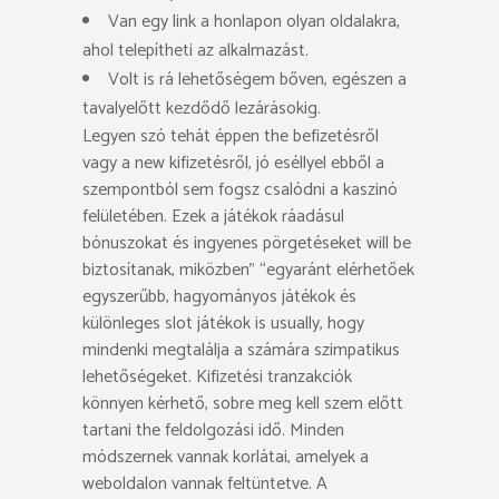
Van egy link a honlapon olyan oldalakra,
ahol telepítheti az alkalmazást.
Volt is rá lehetőségem bőven, egészen a
tavalyelőtt kezdődő lezárásokig.
Legyen szó tehát éppen the befizetésről
vagy a new kifizetésről, jó eséllyel ebből a
szempontból sem fogsz csalódni a kaszinó
felületében. Ezek a játékok ráadásul
bónuszokat és ingyenes pörgetéseket will be
biztosítanak, miközben” “egyaránt elérhetőek
egyszerűbb, hagyományos játékok és
különleges slot játékok is usually, hogy
mindenki megtalálja a számára szimpatikus
lehetőségeket. Kifizetési tranzakciók
könnyen kérhető, sobre meg kell szem előtt
tartani the feldolgozási idő. Minden
módszernek vannak korlátai, amelyek a
weboldalon vannak feltüntetve. A