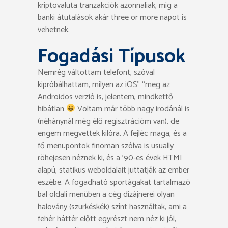
kriptovaluta tranzakciók azonnaliak, míg a
banki átutalások akár three or more napot is
vehetnek.
Fogadási Típusok
Nemrég váltottam telefont, szóval
kipróbálhattam, milyen az iOS” “meg az
Androidos verzió is, jelentem, mindkettő
hibátlan
Voltam már több nagy irodánál is
(néhánynál még élő regisztrációm van), de
engem megvettek kilóra. A fejléc maga, és a
fő menüpontok finoman szólva is usually
röhejesen néznek ki, és a ’90-es évek HTML
alapú, statikus weboldalait juttatják az ember
eszébe. A fogadható sportágakat tartalmazó
bal oldali menüben a cég dizájnerei olyan
halovány (szürkéskék) színt használtak, ami a
fehér háttér előtt egyrészt nem néz ki jól,