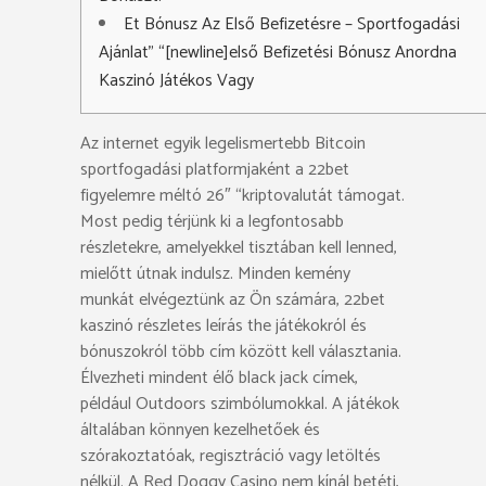
Et Bónusz Az Első Befizetésre – Sportfogadási
Ajánlat” “[newline]első Befizetési Bónusz Anordna
Kaszinó Játékos Vagy
Az internet egyik legelismertebb Bitcoin
sportfogadási platformjaként a 22bet
figyelemre méltó 26″ “kriptovalutát támogat.
Most pedig térjünk ki a legfontosabb
részletekre, amelyekkel tisztában kell lenned,
mielőtt útnak indulsz. Minden kemény
munkát elvégeztünk az Ön számára, 22bet
kaszinó részletes leírás the játékokról és
bónuszokról több cím között kell választania.
Élvezheti mindent élő black jack címek,
például Outdoors szimbólumokkal. A játékok
általában könnyen kezelhetőek és
szórakoztatóak, regisztráció vagy letöltés
nélkül. A Red Doggy Casino nem kínál betéti,