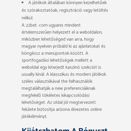
A játékok általában könnyen kezelhetőek
és szórakoztatóak, regisztráció vagy letöltés
nélkül.
A 22bet. com ugyanis mindent
értelemszerűen helyezett el a weboldalon,
miközben lehetőséged van arra, hogy
magyar nyelven próbáld ki az ajánlatokat és
böngéssz a menüpontok között. A
sportfogadási lehetőségek mellett a
weboldal egy kiterjedt kaszinó szekciót is
usually kínál. A klasszikus és modern játékok
széles választékával the felhasználók
megtalálhatják a new preferenciáiknak
megfelelő tökéletes kikapcsolódási
lehetőséget. Az oldal jól megtervezett
felülete biztosítja arizona élvezetes online
játékélményt.