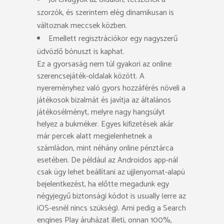
szorzók, és szerintem elég dinamikusan is
változnak meccsek közben.
Emellett regisztrációkor egy nagyszerű
üdvözlő bónuszt is kaphat.
Ez a gyorsaság nem túl gyakori az online
szerencsejáték-oldalak között. A
nyereményhez való gyors hozzáférés növeli a
játékosok bizalmát és javítja az általános
játékosélményt, melyre nagy hangsúlyt
helyez a bukméker. Egyes kifizetések akár
már percek alatt megjelenhetnek a
számládon, mint néhány online pénztárca
esetében. De például az Androidos app-nál
csak úgy lehet beállítani az ujjlenyomat-alapú
bejelentkezést, ha előtte megadunk egy
négyjegyű biztonsági kódot is usually (erre az
iOS-esnél nincs szükség). Ami pedig a Search
engines Play áruházat illeti, onnan 100%,