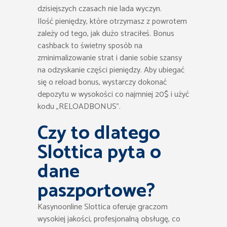
dzisiejszych czasach nie lada wyczyn.
Ilość pieniędzy, które otrzymasz z powrotem
zależy od tego, jak dużo straciłeś. Bonus
cashback to świetny sposób na
zminimalizowanie strat i danie sobie szansy
na odzyskanie części pieniędzy. Aby ubiegać
się o reload bonus, wystarczy dokonać
depozytu w wysokości co najmniej 20$ i użyć
kodu „RELOADBONUS”.
Czy to dlatego
Slottica pyta o
dane
paszportowe?
Kasynoonline Slottica oferuje graczom
wysokiej jakości, profesjonalną obsługę, co