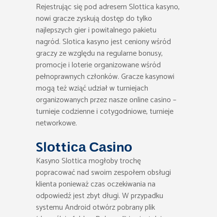
Rejestrując się pod adresem Slottica kasyno,
nowi gracze zyskują dostęp do tylko
najlepszych gier i powitalnego pakietu
nagród. Slotica kasyno jest ceniony wśród
graczy ze względu na regularne bonusy,
promocje i loterie organizowane wśród
pełnoprawnych członków. Gracze kasynowi
mogą też wziąć udział w turniejach
organizowanych przez nasze online casino –
turnieje codzienne i cotygodniowe, turnieje
networkowe.
Slоttіса Саsіnо
Kasyno Slottica mogłoby trochę
popracować nad swoim zespołem obsługi
klienta ponieważ czas oczekiwania na
odpowiedź jest zbyt długi. W przypadku
systemu Android otwórz pobrany plik