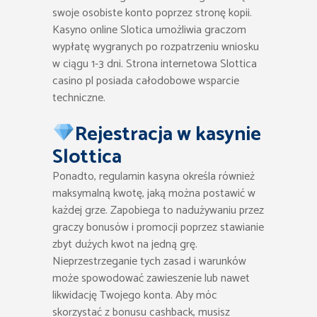
swoje osobiste konto poprzez stronę kopii.
Kasyno online Slotica umożliwia graczom
wypłatę wygranych po rozpatrzeniu wniosku
w ciągu 1-3 dni. Strona internetowa Slottica
casino pl posiada całodobowe wsparcie
techniczne.
Rejestracja w kasynie
Slottica
Ponadto, regulamin kasyna określa również
maksymalną kwotę, jaką można postawić w
każdej grze. Zapobiega to nadużywaniu przez
graczy bonusów i promocji poprzez stawianie
zbyt dużych kwot na jedną grę.
Nieprzestrzeganie tych zasad i warunków
może spowodować zawieszenie lub nawet
likwidację Twojego konta. Aby móc
skorzystać z bonusu cashback, musisz