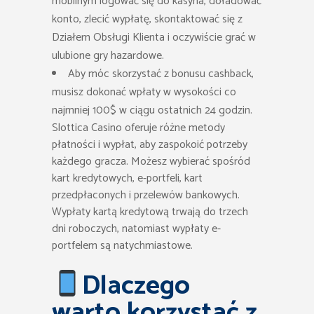
mobilnym logować się do kasyna, doładować
konto, zlecić wypłatę, skontaktować się z
Działem Obsługi Klienta i oczywiście grać w
ulubione gry hazardowe.
Aby móc skorzystać z bonusu cashback,
musisz dokonać wpłaty w wysokości co
najmniej 100$ w ciągu ostatnich 24 godzin.
Slottica Casino oferuje różne metody
płatności i wypłat, aby zaspokoić potrzeby
każdego gracza. Możesz wybierać spośród
kart kredytowych, e-portfeli, kart
przedpłaconych i przelewów bankowych.
Wypłaty kartą kredytową trwają do trzech
dni roboczych, natomiast wypłaty e-
portfelem są natychmiastowe.
Dlaczego
warto korzystać z