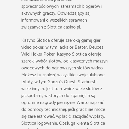
społecznościowych, streamach blogerów i
aktywnych graczy. Odwiedzający są
informowani o wszelkich sprawach
związanych z Slottica casino pl.
Kasyno Slotica oferuje szeroką gamę gier
video poker, w tym Jacks or Better, Deuces
Wild i Joker Poker. Kasyno Slottica oferuje
szeroki wybór slotów, od klasycznych maszyn
owocowych do najnowszych slotów wideo.
Możesz tu znaleźć wszystkie swoje ulubione
tytuły, w tym Gonzo’s Quest, Starburst i
wiele innych. Jest tu również wiele slotów z
jackpotami, w których do zgarnięcia są
ogromne nagrody pieniężne. Warto napisać
do pomocy technicznej, jeśli gracz nie może
się zarejestrować, wpłacić, zażądać wypłaty,
Slottica logowanie. Obsługa klienta Slottica