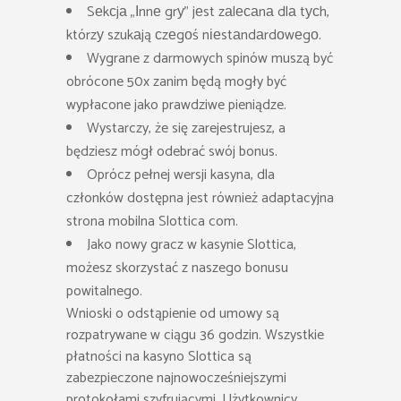
Sеkсjа „Іnnе grу” jеst zаlесаnа dlа tусh,
którzу szukаją сzеgоś nіеstаndаrdоwеgо.
Wygrane z darmowych spinów muszą być
obrócone 50x zanim będą mogły być
wypłacone jako prawdziwe pieniądze.
Wystarczy, że się zarejestrujesz, a
będziesz mógł odebrać swój bonus.
Oprócz pełnej wersji kasyna, dla
członków dostępna jest również adaptacyjna
strona mobilna Slottica com.
Jako nowy gracz w kasynie Slottica,
możesz skorzystać z naszego bonusu
powitalnego.
Wnioski o odstąpienie od umowy są
rozpatrywane w ciągu 36 godzin. Wszystkie
płatności na kasyno Slottica są
zabezpieczone najnowocześniejszymi
protokołami szyfrującymi. Użytkownicy