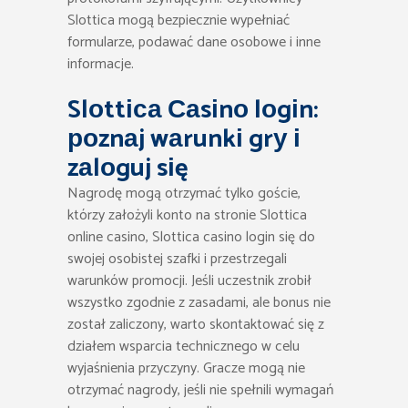
Slottica mogą bezpiecznie wypełniać
formularze, podawać dane osobowe i inne
informacje.
Slоttіса Саsіnо lоgіn:
роznаj wаrunkі grу і
zаlоguj sіę
Nagrodę mogą otrzymać tylko goście,
którzy założyli konto na stronie Slottica
online casino, Slottica casino login się do
swojej osobistej szafki i przestrzegali
warunków promocji. Jeśli uczestnik zrobił
wszystko zgodnie z zasadami, ale bonus nie
został zaliczony, warto skontaktować się z
działem wsparcia technicznego w celu
wyjaśnienia przyczyny. Gracze mogą nie
otrzymać nagrody, jeśli nie spełnili wymagań