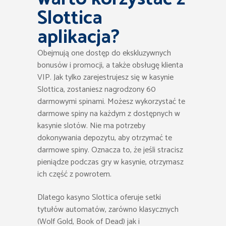
Slottica
aplikacja?
Obejmują one dostęp do ekskluzywnych
bonusów i promocji, a także obsługę klienta
VIP. Jak tylko zarejestrujesz się w kasynie
Slottica, zostaniesz nagrodzony 60
darmowymi spinami. Możesz wykorzystać te
darmowe spiny na każdym z dostępnych w
kasynie slotów. Nie ma potrzeby
dokonywania depozytu, aby otrzymać te
darmowe spiny. Oznacza to, że jeśli stracisz
pieniądze podczas gry w kasynie, otrzymasz
ich część z powrotem.
Dlatego kasyno Slottica oferuje setki
tytułów automatów, zarówno klasycznych
(Wolf Gold, Book of Dead) jak i