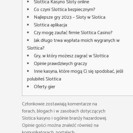
Slottica Kasyno Sloty online
Co czyni Slottica bezpiecznym?
Najlepsze gry 2023 – Sloty w Slotica
Slottica aplikacja
Czy mogę zaufać firmie Slottica Casino?
Jak długo trwa wypłata moich wygranych w
Slottica?
Gry, w który możesz zagrać w Slottica
Opinie prawdziwych graczy
Inne kasyna, które mogą Ci się spodobać, jeśli
polubiłeś Slottica
Oferty gier
Członkowie zostawiają komentarze na
forach, blogach i w zasobach dotyczących
Slotica kasyno i ogólnie branży hazardowej.
Opinie gości można znaleźć również na
komunikatorach, portalach