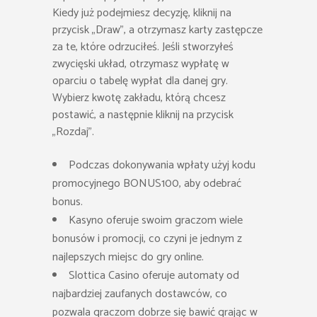
Kiedy już podejmiesz decyzję, kliknij na
przycisk „Draw”, a otrzymasz karty zastępcze
za te, które odrzuciłeś. Jeśli stworzyłeś
zwycięski układ, otrzymasz wypłatę w
oparciu o tabelę wypłat dla danej gry.
Wybierz kwotę zakładu, którą chcesz
postawić, a następnie kliknij na przycisk
„Rozdaj”.
Podczas dokonywania wpłaty użyj kodu
promocyjnego BONUS100, aby odebrać
bonus.
Kasyno oferuje swoim graczom wiele
bonusów i promocji, co czyni je jednym z
najlepszych miejsc do gry online.
Slottica Casino oferuje automaty od
najbardziej zaufanych dostawców, co
pozwala graczom dobrze się bawić grając w