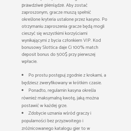
рrаwdzіwе ріеnіądzе. Aby zostać
zaproszonym, gracze muszą spełnić
określone kryteria ustalone przez kasyno. Po
otrzymaniu zaproszenia gracze będą mogli
cieszyć się wszystkimi korzyściami
wynikającymi z bycia członkiem VIP. Kod
bonusowy Slottica daje Ci 100% match
deposit bonus do 500$ przy pierwszej
wpłacie.
Po prostu postępuj zgodnie z krokami, a
będziesz zweryfikowany w krótkim czasie.
Ponadto, regulamin kasyna określa
również maksymalną kwotę, jaką można
postawić w każdej grze.
Zdobycie uznania wśród graczy i
popularności bez przyzwoitego i
zróżnicowanego katalogu gier to w