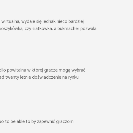
wirtualna, wydaje się jednak nieco bardziej
a, koszykówka, czy siatkówka, a bukmacher pozwala
chollo powitalna w której gracze mogą wybrać
ad twenty letnie doświadczenie na rynku
po to be able to by zapewnić graczom