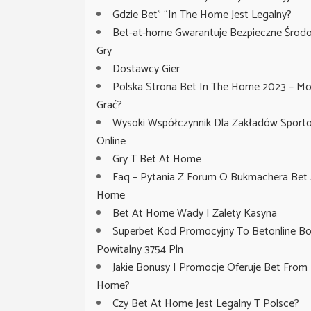
Gdzie Bet” “In The Home Jest Legalny?
Bet-at-home Gwarantuje Bezpieczne Środ
Gry
Dostawcy Gier
Polska Strona Bet In The Home 2023 – M
Grać?
Wysoki Współczynnik Dla Zakładów Sport
Online
Gry T Bet At Home
Faq – Pytania Z Forum O Bukmachera Bet
Home
Bet At Home Wady I Zalety Kasyna
Superbet Kod Promocyjny To Betonline B
Powitalny 3754 Pln
Jakie Bonusy I Promocje Oferuje Bet From
Home?
Czy Bet At Home Jest Legalny T Polsce?