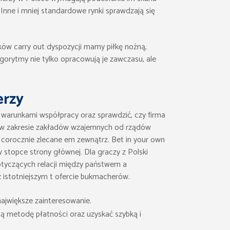
nne i mniej standardowe rynki sprawdzają się
ków carry out dyspozycji mamy piłkę nożną,
orytmy nie tylko opracowują je zawczasu, ale
erzy
 warunkami współpracy oraz sprawdzić, czy firma
i w zakresie zakładów wzajemnych od rządów
 i corocznie zlecane em zewnątrz. Bet in your own
 stopce strony głównej. Dla graczy z Polski
otyczących relacji między państwem a
 istotniejszym t ofercie bukmacherów.
ajwiększe zainteresowanie.
ą metodę płatności oraz uzyskać szybką i