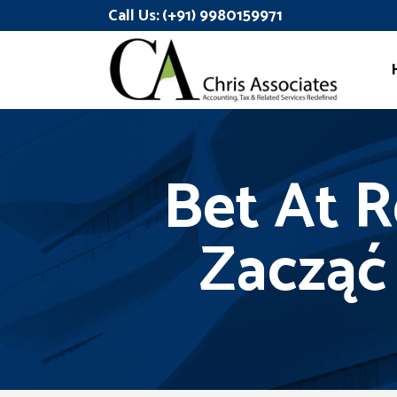
Call Us:
(+91) 9980159971
Bet At R
Zacząć