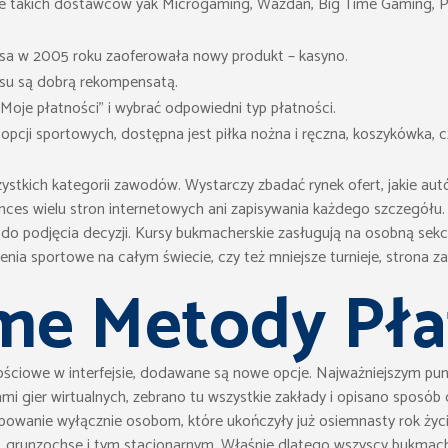
akże takich dostawców yak Microgaming, Wazdan, Big Time Gaming, P
sa w 2005 roku zaoferowała nowy produkt – kasyno.
isu są dobrą rekompensatą.
„Moje płatności” i wybrać odpowiedni typ płatności.
 opcji sportowych, dostępna jest piłka nożna i ręczna, koszykówka,
zystkich kategorii zawodów. Wystarczy zbadać rynek ofert, jakie aut
nces wielu stron internetowych ani zapisywania każdego szczegółu. 
 do podjęcia decyzji. Kursy bukmacherskie zasługują na osobną sekc
zenia sportowe na całym świecie, czy też mniejsze turnieje, strona z
me Metody Pła
ściowe w interfejsie, dodawane są nowe opcje. Najważniejszym pun
mi gier wirtualnych, zebrano tu wszystkie zakłady i opisano sposób
powanie wyłącznie osobom, które ukończyły już osiemnasty rok życ
e, grunzochse i tym stacjonarnym. Właśnie dlatego wszyscy bukma