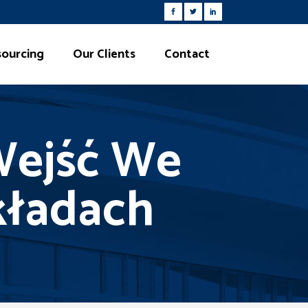
ourcing
Our Clients
Contact
 Wejść We
kładach