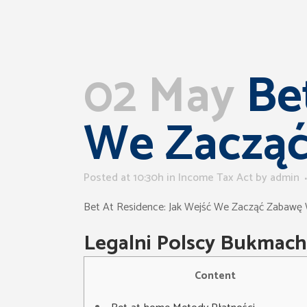
02 May
Bet
We Zacząć
Posted at 10:30h
in
Income Tax Act
by
admin
Bet At Residence: Jak Wejść We Zacząć Zabawę
Legalni Polscy Bukmach
Content