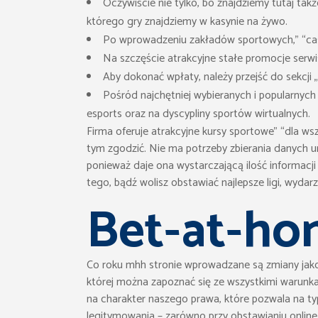
Oczywiście nie tylko, bo znajdziemy tutaj t
którego gry znajdziemy w kasynie na żywo.
Po wprowadzeniu zakładów sportowych,” “ca
Na szczęście atrakcyjne stałe promocje serw
Aby dokonać wpłaty, należy przejść do sekcji 
Pośród najchętniej wybieranych i popularnych
esports oraz na dyscypliny sportów wirtualnych.
Firma oferuje atrakcyjne kursy sportowe” “dla ws
tym zgodzić. Nie ma potrzeby zbierania danych u
ponieważ daje ona wystarczającą ilość informacji
tego, bądź wolisz obstawiać najlepsze ligi, wydar
Bet-at-ho
Co roku mhh stronie wprowadzane są zmiany jako
której można zapoznać się ze wszystkimi warunka
na charakter naszego prawa, które pozwala na ty
legitymowania – zarówno przy obstawianiu onlin