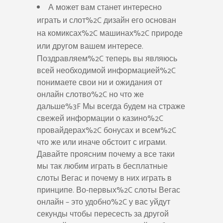
А может вам станет интересно
играть и слот%2C дизайн его основан
на комиксах%2C машинах%2C природе
или другом вашем интересе.
Поздравляем%2C теперь вы являюсь
всей необходимой информацией%2C
понимаете свои ни и ожидания от
онлайн слотво%2C но что же
дальше%3F Мы всегда будем на страже
свежей информации о казино%2C
провайдерах%2C бонусах и всем%2C
что же или иначе обстоит с играми.
Давайте проясним почему а все таки
мы так любим играть в бесплатные
слоты Вегас и почему в них играть в
принципе. Во-первых%2C слоты Вегас
онлайн – это удобно%2C у вас уйдут
секунды чтобы пересесть за другой