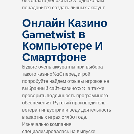
без оплата депозита%2C однако вам
понадобится создать личных аккаунт.
Онлайн Казино
Gametwist в
Компьютере И
Смартфоне
Будьте очень аккуратны при выбора
такого казино%2C перед игрой
попробуйте найдем отзывы игроков на
выбранный сайт—казино%2C а также
проверить подлинность программного
обеспечения. Русский производитель –
ветеран индустрии и веду деятельность
в азартных играх с 1980 года.
Изначально компания
специализировалась на выпуске