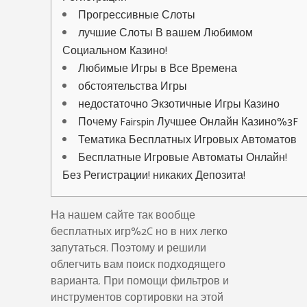
Прогрессивные Слоты
лучшие Слоты В вашем Любимом
Социальном Казино!
Любимые Игры в Все Времена
обстоятельства Игры
недостаточно Экзотичные Игры Казино
Почему Fairspin Лучшее Онлайн Казино%3F
Тематика Бесплатных Игровых Автоматов
Бесплатные Игровые Автоматы Онлайн!
Без Регистрации! никаких Депозита!
На нашем сайте так вообще
бесплатных игр%2C но в них легко
запутаться. Поэтому и решили
облегчить вам поиск подходящего
варианта. При помощи фильтров и
инструментов сортировки на этой