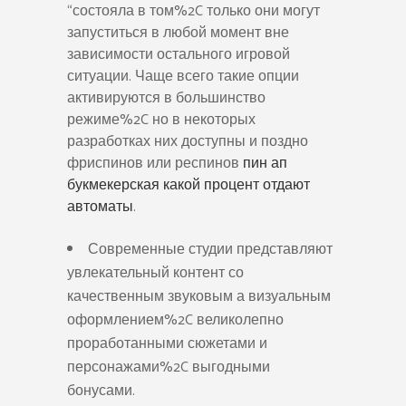
“состояла в том%2C только они могут
запуститься в любой момент вне
зависимости остального игровой
ситуации. Чаще всего такие опции
активируются в большинство
режиме%2C но в некоторых
разработках них доступны и поздно
фриспинов или респинов
пин ап
букмекерская какой процент отдают
автоматы
.
Современные студии представляют
увлекательный контент со
качественным звуковым а визуальным
оформлением%2C великолепно
проработанными сюжетами и
персонажами%2C выгодными
бонусами.