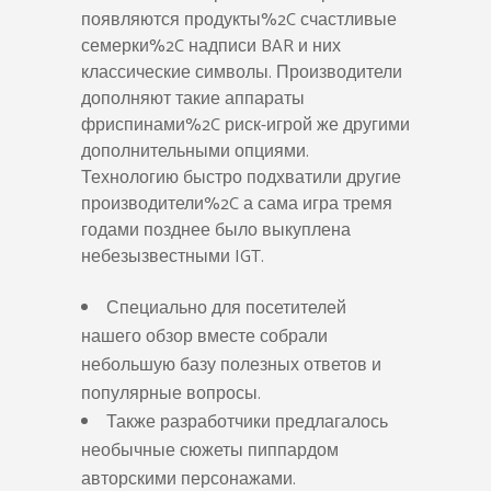
появляются продукты%2C счастливые
семерки%2C надписи BAR и них
классические символы. Производители
дополняют такие аппараты
фриспинами%2C риск-игрой же другими
дополнительными опциями.
Технологию быстро подхватили другие
производители%2C а сама игра тремя
годами позднее было выкуплена
небезызвестными IGT.
Специально для посетителей
нашего обзор вместе собрали
небольшую базу полезных ответов и
популярные вопросы.
Также разработчики предлагалось
необычные сюжеты пиппардом
авторскими персонажами.