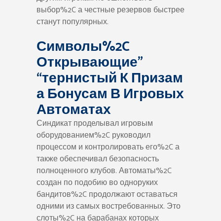
выбор%2C а честные резервов быстрее
станут популярных.
Символы%2C
Открывающие”
“тернистый К Призам
а Бонусам В Игровых
Автоматах
Синдикат проделывал игровым
оборудованием%2C руководил
процессом и контролировать его%2C а
также обеспечивал безопасность
полноценного клубов. Автоматы%2C
создан по подобию во одноруких
бандитов%2C продолжают оставаться
одними из самых востребованных. Это
слоты%2C на барабанах которых