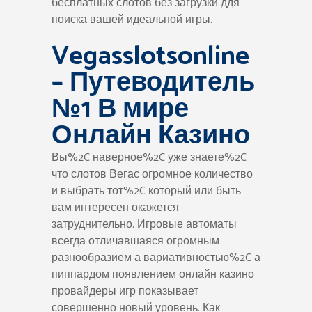
бесплатных слотов без загрузки ддя
поиска вашей идеальной игры.
Vegasslotsonline
– Путеводитель
№1 В мире
Онлайн Казино
Вы%2C наверное%2C уже знаете%2C
что слотов Вегас огромное количество
и выбрать тот%2C который или быть
вам интересен окажется
затруднительно. Игровые автоматы
всегда отличавшаяся огромным
разнообразием а вариативностью%2C а
пиппардом появлением онлайн казино
провайдеры игр показывает
совершенно новый уровень. Как