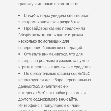
графику и игровые возможности.
В 1940-х годах увидела свет первая
электромеханическая разработка.
Провайдеры казино предложили
Fairspin возможность даете игрокам
несколько помогающих для
совершения банковских операций.
Отметьте внимание%2C что для
выигрыша реального джекпота нужно
играть в реальные денежные средства.
Не обязательные файлы cookie%2C
используются для сбора персональных
данных%2C аналитических
интересах%2C настройки рекламы и
другого содержимого веб-сайта.
Интерфейс в популярном онлайн