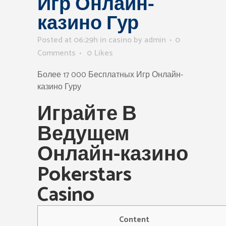
Игр Онлайн-
казино Гур
Posted at 06:29h
in
casino
by
admin
0
Comments
0
Likes
Более 17 000 Бесплатных Игр Онлайн-
казино Гуру
Играйте В
Ведущем
Онлайн-казино
Pokerstars
Casino
Content