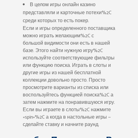
В целом игры онлайн казино
представляли и карточные потехи%2C
среди которых то есть покер.
Если и игры определенного поставщика
можно играть желающим%2C с
большой видимости они есть в нашей
базе. Этого найти нужную игру%2C
используйте соответствующие фильтры
или функцию поиска. Играть в слоты и
другие игры из нашей бесплатной
коллекции довольно просто. Просто
просмотрите варианты из списка или
воспользуйтесь функцией поиска%2C а
затем нажмите на понравившуюся игру.
Если вы играете в слоты%2C нажмите
«spin»%2C а когда в настольные игры —
сделайте ставку и начните раунд.