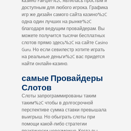
казино Fairspin%2C являлась простым и
доступным для любого игрока. Графика
игр же дизайн самого сайта казино%2C
одна один лучших на рынке%2C
благодаря ведущим провайдерам. Вы
можете получится тысячи бесплатных
слотов прямо здесь%2C на сайте Casino
Guru. Но если севилестр хотите играть
на реальные деньги%2C вас придется
найти онлайн-казино.
самые Провайдеры
Слотов
Слоты запрограммированы таким
таким%2C чтобы в долгосрочной
перспективе сумма ставки превышала
выигрыш. Но обыграть слоты при
помощи какой-либо стратегии