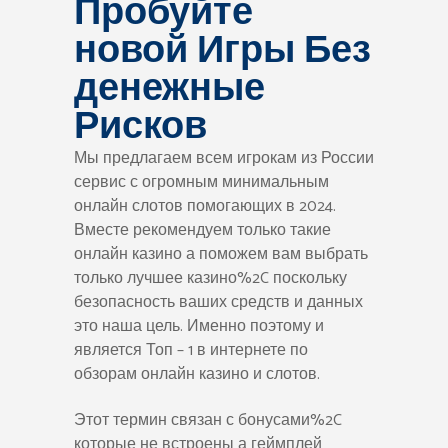
Пробуйте
новой Игры Без
денежные
Рисков
Мы предлагаем всем игрокам из России
сервис с огромным минимальным
онлайн слотов помогающих в 2024.
Вместе рекомендуем только такие
онлайн казино а поможем вам выбрать
только лучшее казино%2C поскольку
безопасность ваших средств и данных
это наша цель. Именно поэтому и
является Топ – 1 в интернете по
обзорам онлайн казино и слотов.
Этот термин связан с бонусами%2C
которые не встроены а геймплей