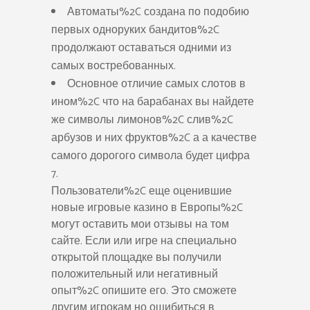
Автоматы%2C создана по подобию
первых одноруких бандитов%2C
продолжают оставаться одними из
самых востребованных.
Основное отличие самых слотов в
ином%2C что на барабанах вы найдете
же символы лимонов%2C слив%2C
арбузов и них фруктов%2C а а качестве
самого дорогого символа будет цифра
7.
Пользователи%2C еще оценившие
новые игровые казино в Европы%2C
могут оставить мои отзывы на том
сайте. Если или игре на специально
открытой площадке вы получили
положительный или негативный
опыт%2C опишите его. Это сможете
другим игрокам но ошибиться в