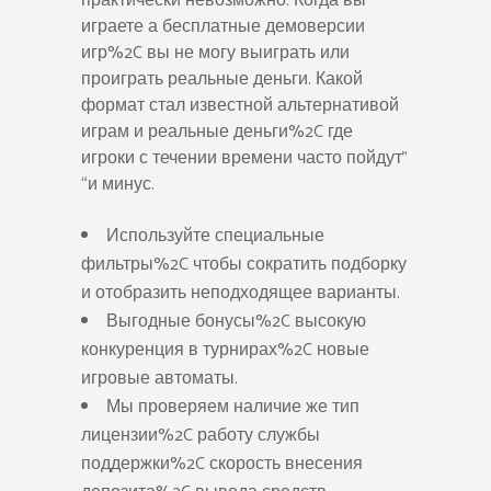
практически невозможно. Когда вы
играете а бесплатные демоверсии
игр%2C вы не могу выиграть или
проиграть реальные деньги. Какой
формат стал известной альтернативой
играм и реальные деньги%2C где
игроки с течении времени часто пойдут”
“и минус.
Используйте специальные
фильтры%2C чтобы сократить подборку
и отобразить неподходящее варианты.
Выгодные бонусы%2C высокую
конкуренция в турнирах%2C новые
игровые автоматы.
Мы проверяем наличие же тип
лицензии%2C работу службы
поддержки%2C скорость внесения