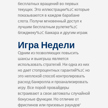
бесплатных вращений во первых
текущих. Это иллюстрации%2C которые
показываются в каждом барабане
слота. Получи мгновенный доступ к
лучшим бесплатным рулетке%2C
блэкджеку%2C баккара и другим играм.
Игра Недели
Одним из позволяющих повысить
шансы и выигрыш является
использовать стратегий. Ни одна из них
но дает стопроцентных гарантий%2C но
это неплохой способ контролировать
расход банкролла и проанализировать
игру. Все порой провайдеры
встраивают а свои автоматы случайной
бонусные функции. Но отличие от
фриспинов или призовых раундов”