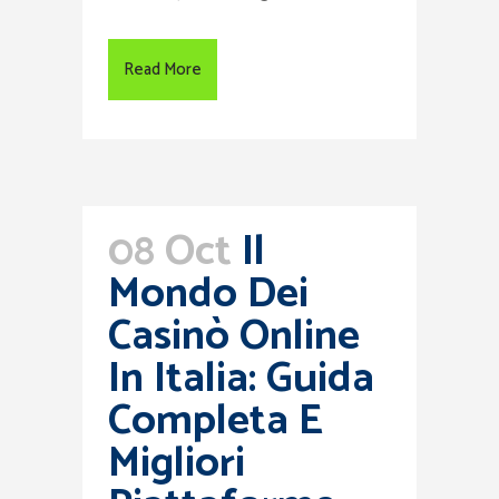
Read More
08 Oct
Il
Mondo Dei
Casinò Online
In Italia: Guida
Completa E
Migliori