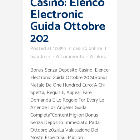
Casino: Elenco
Electronic
Guida Ottobre
202
Posted at 10:35h
in
casinò online it
by
admin
0 Comments
0
Likes
Bonus Senza Deposito Casino: Elenco
Electronic Guida Ottobre 2024Bonus
Natale Da One Hundred Euro: A Chi
Spetta, Requisiti, Appear Fare
Domanda E Le Regole For Every Le
Aziende Los Angeles Guida
Completa"ContentMigliori Bonus
Senza Deposito Immediato Pada
Ottobre 2024La Valutazione Dei
Nostri Esperti Sui Migliori...