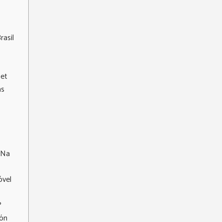
rasil
bet
as
 Na
óvel
?
tón