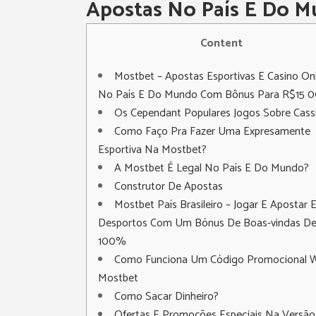
Apostas No País E Do M
Content
Mostbet – Apostas Esportivas E Casino On
No País E Do Mundo Com Bônus Para R$15 
Os Cependant Populares Jogos Sobre Cass
Como Faço Pra Fazer Uma Expresamente
Esportiva Na Mostbet?
A Mostbet É Legal No País E Do Mundo?
Construtor De Apostas
Mostbet País Brasileiro – Jogar E Apostar
Desportos Com Um Bónus De Boas-vindas D
100%
Como Funciona Um Código Promocional W
Mostbet
Como Sacar Dinheiro?
Ofertas E Promoções Especiais Na Versão