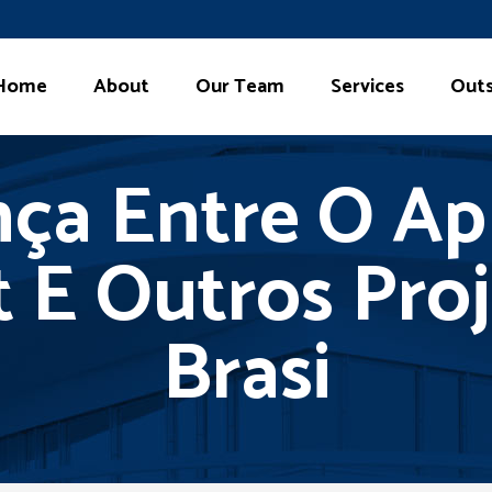
Home
About
Our Team
Services
Outs
nça Entre O Apl
 E Outros Pro
Brasi