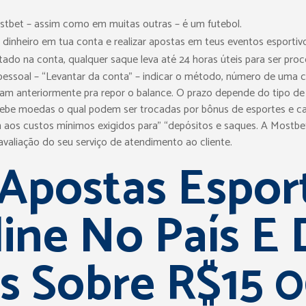
stbet – assim como em muitas outras – é um futebol.
 dinheiro em tua conta e realizar apostas em teus eventos esportivo
tado na conta, qualquer saque leva até 24 horas úteis para ser pro
 pessoal – “Levantar da conta” – indicar o método, número de uma 
am anteriormente pra repor o balance. O prazo depende do tipo de 
ebe moedas o qual podem ser trocadas por bônus de esportes e cas
aos custos mínimos exigidos para” “depósitos e saques. A Mostbet
a avaliação do seu serviço de atendimento ao cliente.
Apostas Esport
line No País E
 Sobre R$15 