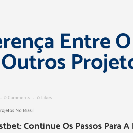
rença Entre O 
 Outros Projet
0 Comments
0
Likes
rojetos No Brasil
tbet: Continue Os Passos Para A 