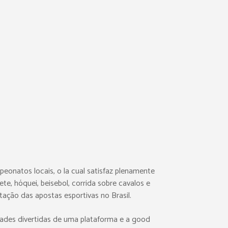
onatos locais, o la cual satisfaz plenamente
e, hóquei, beisebol, corrida sobre cavalos e
ação das apostas esportivas no Brasil.
idades divertidas de uma plataforma e a good