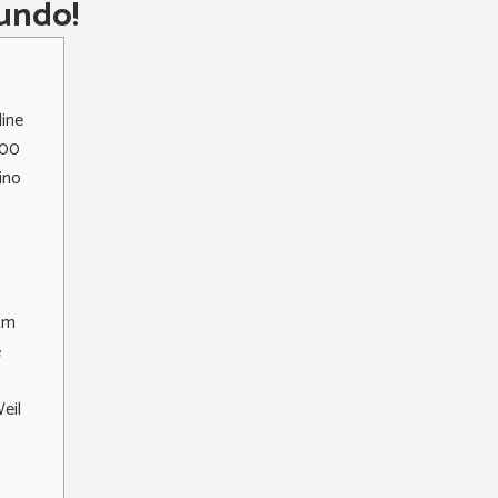
undo!
line
000
ino
 Em
e
eil