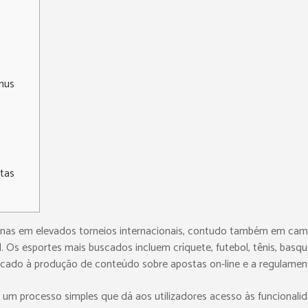
nus
tas
enas em elevados torneios internacionais, contudo também em campe
Os esportes mais buscados incluem críquete, futebol, tênis, basquet
dicado à produção de conteúdo sobre apostas on-line e a regulament
é um processo simples que dá aos utilizadores acesso às funcional