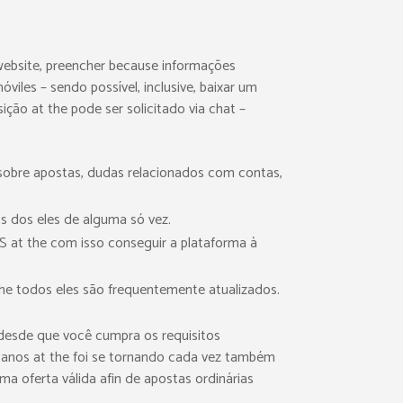
website, preencher because informações
viles – sendo possível, inclusive, baixar um
ção at the pode ser solicitado via chat –
 sobre apostas, dudas relacionados com contas,
os dos eles de alguma só vez.
S at the com isso conseguir a plataforma à
he todos eles são frequentemente atualizados.
 desde que você cumpra os requisitos
s anos at the foi se tornando cada vez também
a oferta válida afin de apostas ordinárias