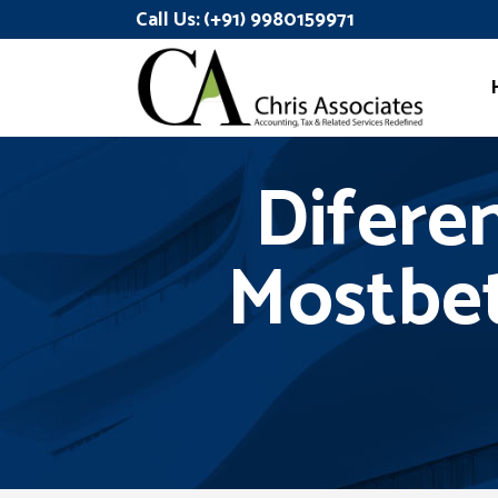
Call Us:
(+91) 9980159971
Difere
Mostbet