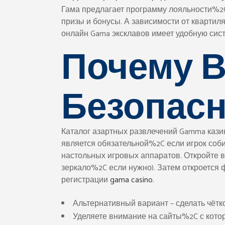
Гама предлагает программу лояльности%2C
призы и бонусы. А зависимости от квартил
онлайн Gama эксклавов имеет удобную сист
Почему В
Безопас
Каталог азартных развлечений Gamma кази
является обязательной%2C если игрок соби
настольных игровых аппаратов. Откройте в
зеркало%2C если нужно). Затем откроется
регистрации
gama casino
.
Альтернативный вариант – сделать чётк
Уделяете внимание на сайты%2C с котор