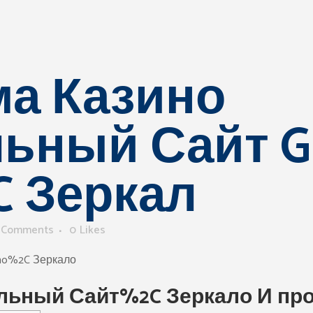
а Казино
ьный Сайт 
C Зеркал
 Comments
0
Likes
no%2C Зеркало
льный Сайт%2C Зеркало И про