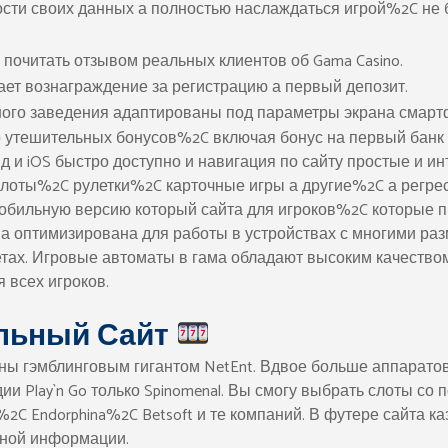
ости своих данных а полностью наслаждаться игрой%2C не 
почитать отзывом реальных клиентов об Gama Casino.
ет вознаграждение за регистрацию а первый депозит.
ого заведения адаптированы под параметры экрана смарт
о утешительных бонусов%2C включая бонус на первый бан
 и iOS быстро доступно и навигация по сайту простые и ин
оты%2C рулетки%2C карточные игры а другие%2C а регресс
обильную версию который сайта для игроков%2C которые п
ма оптимизирована для работы в устройствах с многими ра
тах. Игровые автоматы в гама обладают высоким качество
 всех игроков.
альный Сайт
аны гэмблинговым гигантом NetEnt. Вдвое больше аппарато
и Play`n Go только Spinomenal. Вы смогу выбрать слоты с
k%2C Endorphina%2C Betsoft и те компаний. В футере сайта 
вной информации.