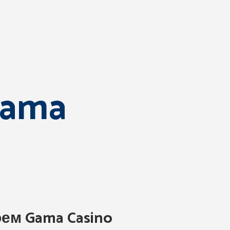
Gama
ем Gama Casino