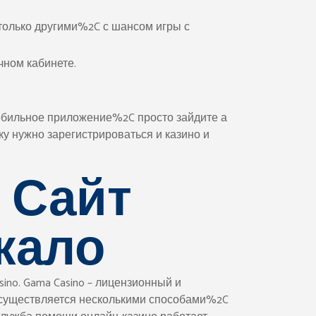
только другими%2C с шансом игры с
чном кабинете.
бильное приложение%2C просто зайдите а
у нужно зарегистрироваться и казино и
 Сайт
ркало
no. Gama Casino – лицензионный и
осуществляется несколькими способами%2C