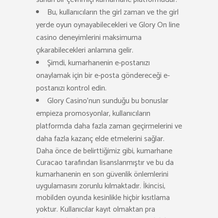
Bu, kullanıcıların the girl zaman ve the girl
yerde oyun oynayabilecekleri ve Glory On line
casino deneyimlerini maksimuma
çıkarabilecekleri anlamına gelir.
Şimdi, kumarhanenin e-postanızı
onaylamak için bir e-posta göndereceği e-
postanızı kontrol edin.
Glory Casino’nun sunduğu bu bonuslar
empieza promosyonlar, kullanıcıların
platformda daha fazla zaman geçirmelerini ve
daha fazla kazanç elde etmelerini sağlar.
Daha önce de belirttiğimiz gibi, kumarhane
Curacao tarafından lisanslanmıştır ve bu da
kumarhanenin en son güvenlik önlemlerini
uygulamasını zorunlu kılmaktadır. İkincisi,
mobilden oyunda kesinlikle hiçbir kısıtlama
yoktur. Kullanıcılar kayıt olmaktan pra