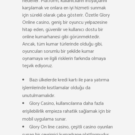
hedefler. Platform, kullanıcıların ihtiyaçlarını
karşılamak ve onlara en iyi hizmeti sunmak
için sürekli olarak çaba gösterir. Özetle Glory
Online casino, geniş bir oyuncu yelpazesine
hitap eden, güvenilir ve kullanıcı dostu bir
online kumarhanesi gibi görünmektedir.
Ancak, tüm kumar türlerinde olduğu gibi,
oyuncuları sorumlu bir şekilde kumar
oynamaya ve ilgili risklerin farkında olmaya
teşvik ediyoruz.
Bazı ülkelerde kredi kartı ile para yatırma
işlemlerinde kısıtlamalar olduğu da
unutulmamalıdır.
Glory Casino, kullanıcılarına daha fazla
erişilebilirlik empieza rahatlık sağlamak için bir
mobil uygulama sunar.
Glory On line casino, çeşitli casino oyunları
sunan bir çevrimiçi kumarhane platformudur.