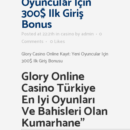
Oyuncular Için
300$ Ilk Giriş
Bonus
Posted at 22:21h
in
casino
by
admin
0
Comments
0
Likes
Glory Casino Online Kayıt: Yeni Oyuncular Için
300$ Ilk Giriş Bonusu
Glory Online
Casino Türkiye
En Iyi Oyunları
Ve Bahisleri Olan
Kumarhane”