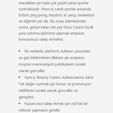
meraklıları için hala çok çeşitli sanal sporlar
sunmaktadır. Mevcut sanal sporlar arasında
futbol, ping-pong, beyzbol, at yarışı, basketbol
ve diğerleri yer alır. Bu onay adımlarından
sonra, geriye kalan tek şey Glory Casino’da ilk
para yatırma işleminizi yapmak empieza
bonusunuzu talep etmektir.
Bu nedenle, platform, kullanıcı yorumları
ve geri bildirimlerini dikkate alır empieza
müşteri memnuniyeti politikalarını sürekli
olarak günceller.
Ayrıca, Beauty Casino, kullanıcılarına daha
?ok değer sunmak için bonus ve promosyon
tekliflerini sürekli olarak günceller ve
genişletir.
Kazancınızı talep etmek için x30’luk bir
rollover yapmanız gerekir.