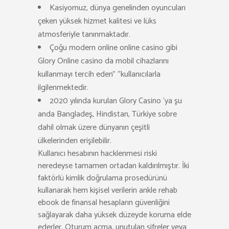
Kasiyomuz, dünya genelinden oyuncuları
çeken yüksek hizmet kalitesi ve lüks
atmosferiyle tanınmaktadır.
Çoğu modern online online casino gibi
Glory Online casino da mobil cihazlarını
kullanmayı tercih eden” “kullanıcılarla
ilgilenmektedir.
2020 yılında kurulan Glory Casino ‘ya şu
anda Bangladeş, Hindistan, Türkiye sobre
dahil olmak üzere dünyanın çeşitli
ülkelerinden erişilebilir.
Kullanıcı hesabının hacklenmesi riski
neredeyse tamamen ortadan kaldırılmıştır. İki
faktörlü kimlik doğrulama prosedürünü
kullanarak hem kişisel verilerin ankle rehab
ebook de finansal hesapların güvenliğini
sağlayarak daha yüksek düzeyde koruma elde
ederler. Oturum açma, unutulan şifreler veya