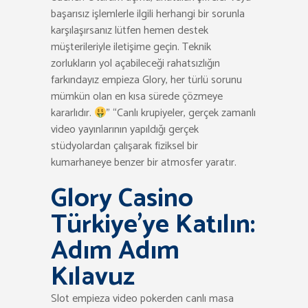
başarısız işlemlerle ilgili herhangi bir sorunla
karşılaşırsanız lütfen hemen destek
müşterileriyle iletişime geçin. Teknik
zorlukların yol açabileceği rahatsızlığın
farkındayız empieza Glory, her türlü sorunu
mümkün olan en kısa sürede çözmeye
kararlıdır.
” “Canlı krupiyeler, gerçek zamanlı
video yayınlarının yapıldığı gerçek
stüdyolardan çalışarak fiziksel bir
kumarhaneye benzer bir atmosfer yaratır.
Glory Casino
Türkiye’ye Katılın:
Adım Adım
Kılavuz
Slot empieza video pokerden canlı masa