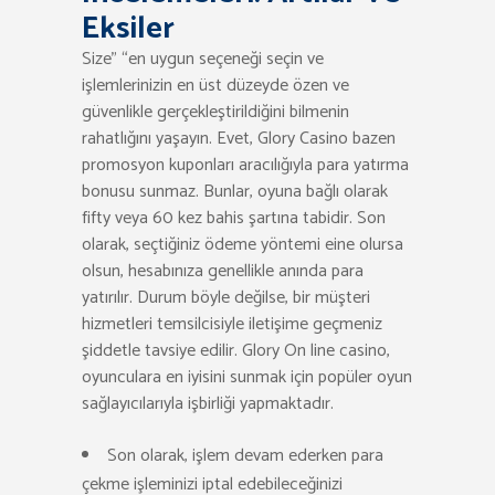
Eksiler
Size” “en uygun seçeneği seçin ve
işlemlerinizin en üst düzeyde özen ve
güvenlikle gerçekleştirildiğini bilmenin
rahatlığını yaşayın. Evet, Glory Casino bazen
promosyon kuponları aracılığıyla para yatırma
bonusu sunmaz. Bunlar, oyuna bağlı olarak
fifty veya 60 kez bahis şartına tabidir. Son
olarak, seçtiğiniz ödeme yöntemi eine olursa
olsun, hesabınıza genellikle anında para
yatırılır. Durum böyle değilse, bir müşteri
hizmetleri temsilcisiyle iletişime geçmeniz
şiddetle tavsiye edilir. Glory On line casino,
oyunculara en iyisini sunmak için popüler oyun
sağlayıcılarıyla işbirliği yapmaktadır.
Son olarak, işlem devam ederken para
çekme işleminizi iptal edebileceğinizi