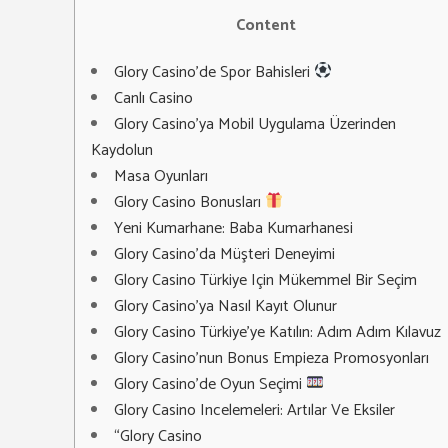
Content
Glory Casino’de Spor Bahisleri
Canlı Casino
Glory Casino’ya Mobil Uygulama Üzerinden
Kaydolun
Masa Oyunları
Glory Casino Bonusları
Yeni Kumarhane: Baba Kumarhanesi
Glory Casino’da Müşteri Deneyimi
Glory Casino Türkiye Için Mükemmel Bir Seçim
Glory Casino’ya Nasıl Kayıt Olunur
Glory Casino Türkiye’ye Katılın: Adım Adım Kılavuz
Glory Casino’nun Bonus Empieza Promosyonları
Glory Casino’de Oyun Seçimi
Glory Casino Incelemeleri: Artılar Ve Eksiler
“Glory Casino