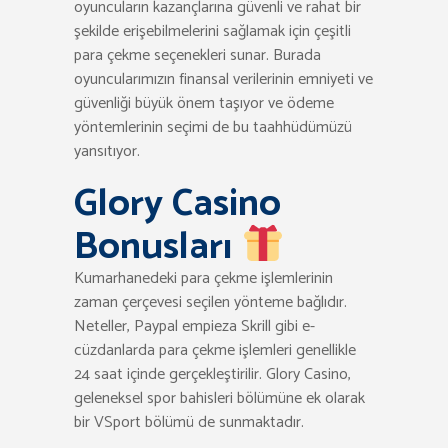
oyuncuların kazançlarına güvenli ve rahat bir
şekilde erişebilmelerini sağlamak için çeşitli
para çekme seçenekleri sunar. Burada
oyuncularımızın finansal verilerinin emniyeti ve
güvenliği büyük önem taşıyor ve ödeme
yöntemlerinin seçimi de bu taahhüdümüzü
yansıtıyor.
Glory Casino
Bonusları
Kumarhanedeki para çekme işlemlerinin
zaman çerçevesi seçilen yönteme bağlıdır.
Neteller, Paypal empieza Skrill gibi e-
cüzdanlarda para çekme işlemleri genellikle
24 saat içinde gerçekleştirilir. Glory Casino,
geleneksel spor bahisleri bölümüne ek olarak
bir VSport bölümü de sunmaktadır.