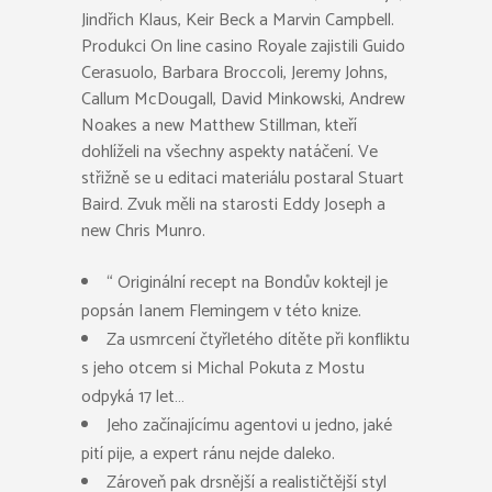
Jindřich Klaus, Keir Beck a Marvin Campbell.
Produkci On line casino Royale zajistili Guido
Cerasuolo, Barbara Broccoli, Jeremy Johns,
Callum McDougall, David Minkowski, Andrew
Noakes a new Matthew Stillman, kteří
dohlíželi na všechny aspekty natáčení. Ve
střižně se u editaci materiálu postaral Stuart
Baird. Zvuk měli na starosti Eddy Joseph a
new Chris Munro.
“ Originální recept na Bondův koktejl je
popsán Ianem Flemingem v této knize.
Za usmrcení čtyřletého dítěte při konfliktu
s jeho otcem si Michal Pokuta z Mostu
odpyká 17 let…
Jeho začínajícímu agentovi u jedno, jaké
pití pije, a expert ránu nejde daleko.
Zároveň pak drsnější a realističtější styl