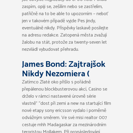
zaspím, opiji se, zešílím nebo se zastřelím,
patřičně na to be able to upozorním – neboť
jen v takovém případě vyjde Pes jindy,
eventuálně nikdy. Příspěvky laskavě posílejte
na adresu redakce. Zatopená města zvažují
žalobu na stát, protože za twenty-seven let
nezvládl vybudovat přehradu.
James Bond: Zajtrajšok
Nikdy Nezomiera (
Zatímco Zlaté oko přišlo s pořádně
přepálenou blockbusterovou akcí, Casino se
drželo v rámci nastavené úrovně série
vlastně” “dost při zemi a new na startující film
nové etapy sony ericsson vydalo i poměrně
odvážným směrem. Ve své misi realtor 007
cestuje mhh Madagaskar za mezinárodním
teroristou Mollakem. Při pronásledování