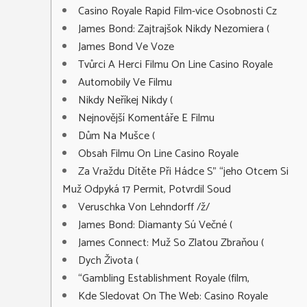
Casino Royale Rapid Film-vice Osobnosti Cz
James Bond: Zajtrajšok Nikdy Nezomiera (
James Bond Ve Voze
Tvůrci A Herci Filmu On Line Casino Royale
Automobily Ve Filmu
Nikdy Neříkej Nikdy (
Nejnovější Komentáře E Filmu
Dům Na Mušce (
Obsah Filmu On Line Casino Royale
Za Vraždu Dítěte Při Hádce S” “jeho Otcem Si
Muž Odpyká 17 Permit, Potvrdil Soud
Veruschka Von Lehndorff /ž/
James Bond: Diamanty Sú Večné (
James Connect: Muž So Zlatou Zbraňou (
Dych Života (
“Gambling Establishment Royale (film,
Kde Sledovat On The Web: Casino Royale