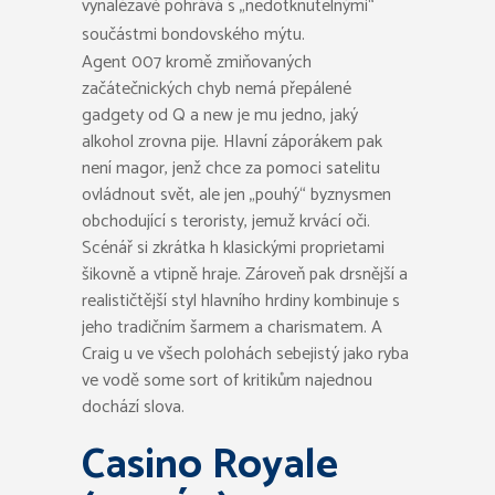
vynalézavě pohrává s „nedotknutelnými“
součástmi bondovského mýtu.
Agent 007 kromě zmiňovaných
začátečnických chyb nemá přepálené
gadgety od Q a new je mu jedno, jaký
alkohol zrovna pije. Hlavní záporákem pak
není magor, jenž chce za pomoci satelitu
ovládnout svět, ale jen „pouhý“ byznysmen
obchodující s teroristy, jemuž krvácí oči.
Scénář si zkrátka h klasickými proprietami
šikovně a vtipně hraje. Zároveň pak drsnější a
realističtější styl hlavního hrdiny kombinuje s
jeho tradičním šarmem a charismatem. A
Craig u ve všech polohách sebejistý jako ryba
ve vodě some sort of kritikům najednou
dochází slova.
Casino Royale