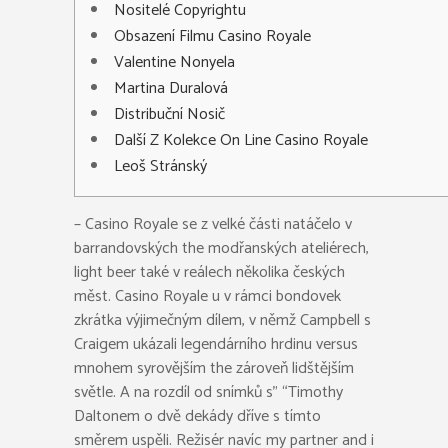
Nositelé Copyrightu
Obsazení Filmu Casino Royale
Valentine Nonyela
Martina Duralová
Distribuční Nosič
Další Z Kolekce On Line Casino Royale
Leoš Stránský
– Casino Royale se z velké části natáčelo v
barrandovských the modřanských ateliérech,
light beer také v reálech několika českých
měst. Casino Royale u v rámci bondovek
zkrátka výjimečným dílem, v němž Campbell s
Craigem ukázali legendárního hrdinu versus
mnohem syrovějším the zároveň lidštějším
světle. A na rozdíl od snímků s” “Timothy
Daltonem o dvě dekády dříve s tímto
směrem uspěli. Režisér navíc my partner and i