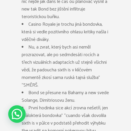
nic nejde jak dans le cas où plánovač vysnil a
new tak Bond bez jištění infiltruje
teroristickou buňku.
Casino Royale je trochu jiná bondovka,
která si vedle pozitivního ohlasu kritiky našla i
vděčné diváky.
Nu, a zvrat, který bych asi neměl
prozrazovat, ale po sedmdesáti rocích a
třech vizuálních adaptacích už stejně všichni
vědí, že padoucha sixth is v klíčovém
momentě zkosí sama ruská tajná služba”
“SMĚRŠ.
Bond se přesune na Bahamy a new svede
Solange, Dimitriosovu ženu.
První hodinka sice akcí zrovna nešetří, jen
Call Us
málokterá bondovka” “cuando však dovolila
sixth is v půlce v podstatě přehodit výhybku
the vsadit na komorní pokerovou bitvu.