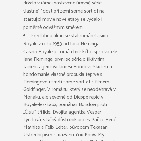
drželo v rámci nastavené úrovně série
vlastně” “dost při zemi some sort of na
startující movie nové etapy se vydalo i
poměrně odvážným směrem.
Předlohou filmu se stal román Casino
Royale z roku 1953 od Iana Fleminga.
Casino Royale je román britského spisovatele
Iana Fleminga, první se série o fiktivním
tajném agentovi Jamesi Bondovi. Skutečná
bondománie vlastně propukla teprve s
Flemingovou smrtí some sort of s filmem
Goldfinger. V románu, který se neodehrává v
Monaku, ale severně od Dieppe rapid v
Royale-les-Eaux, pomáhají Bondovi proti
„Číslu“ tři lidé. Dvojitá agentka Vesper
Lyndová, styčný důstojník unces Paříže René
Mathias a Felix Leiter, původem Texasan.
Ústřední píseň s názvem You Know My