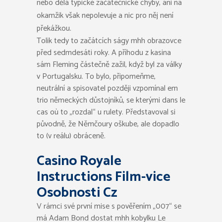
nebo dělá typické začátečnické chyby, ani na
okamžik však nepolevuje a nic pro něj není
překážkou.
Tolik tedy to začátcích ságy mhh obrazovce
před sedmdesáti roky. A příhodu z kasina
sám Fleming částečně zažil, když byl za války
v Portugalsku. To bylo, připomeňme,
neutrální a spisovatel později vzpomínal em
trio německých důstojníků, se kterými dans le
cas où to „rozdal“ u rulety. Představoval si
původně, že Němčoury oškube, ale dopadlo
to (v reálu) obráceně.
Casino Royale
Instructions Film-vice
Osobnosti Cz
V rámci své první mise s pověřením „007“ se
má Adam Bond dostat mhh kobylku Le