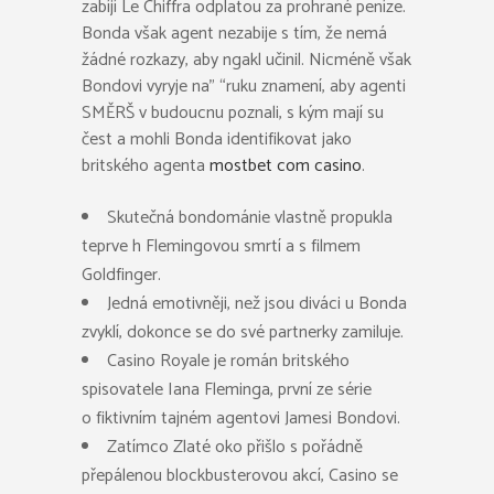
zabíjí Le Chiffra odplatou za prohrané peníze.
Bonda však agent nezabije s tím, že nemá
žádné rozkazy, aby ngakl učinil. Nicméně však
Bondovi vyryje na” “ruku znamení, aby agenti
SMĚRŠ v budoucnu poznali, s kým mají su
čest a mohli Bonda identifikovat jako
britského agenta
mostbet com casino
.
Skutečná bondománie vlastně propukla
teprve h Flemingovou smrtí a s filmem
Goldfinger.
Jedná emotivněji, než jsou diváci u Bonda
zvyklí, dokonce se do své partnerky zamiluje.
Casino Royale je román britského
spisovatele Iana Fleminga, první ze série
o fiktivním tajném agentovi Jamesi Bondovi.
Zatímco Zlaté oko přišlo s pořádně
přepálenou blockbusterovou akcí, Casino se