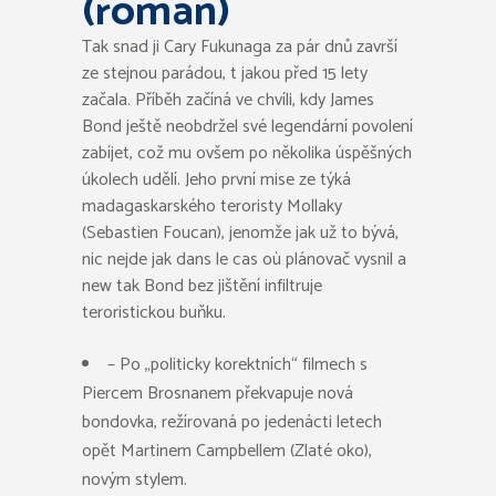
(román)
Tak snad ji Cary Fukunaga za pár dnů završí
ze stejnou parádou, t jakou před 15 lety
začala. Příběh začíná ve chvíli, kdy James
Bond ještě neobdržel své legendární povolení
zabíjet, což mu ovšem po několika úspěšných
úkolech udělí. Jeho první mise ze týká
madagaskarského teroristy Mollaky
(Sebastien Foucan), jenomže jak už to bývá,
nic nejde jak dans le cas où plánovač vysnil a
new tak Bond bez jištění infiltruje
teroristickou buňku.
– Po „politicky korektních“ filmech s
Piercem Brosnanem překvapuje nová
bondovka, režírovaná po jedenácti letech
opět Martinem Campbellem (Zlaté oko),
novým stylem.