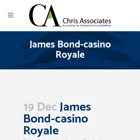
James Bond-casino
Royale
19 Dec
James
Bond-casino
Royale