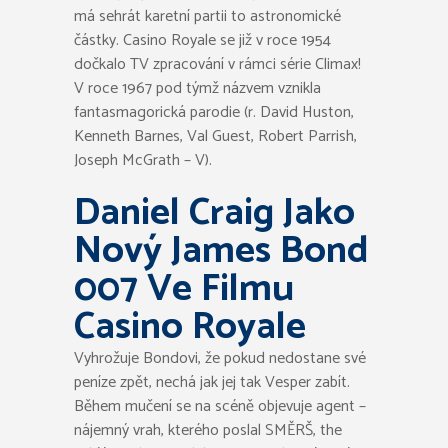
má sehrát karetní partii to astronomické
částky. Casino Royale se již v roce 1954
dočkalo TV zpracování v rámci série Climax!
V roce 1967 pod týmž názvem vznikla
fantasmagorická parodie (r. David Huston,
Kenneth Barnes, Val Guest, Robert Parrish,
Joseph McGrath – V).
Daniel Craig Jako
Nový James Bond
007 Ve Filmu
Casino Royale
Vyhrožuje Bondovi, že pokud nedostane své
peníze zpět, nechá jak jej tak Vesper zabít.
Během mučení se na scéně objevuje agent –
nájemný vrah, kterého poslal SMĚRŠ, the