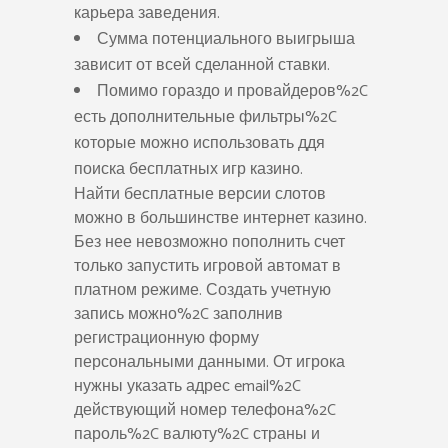
карьера заведения.
Сумма потенциального выигрыша
зависит от всей сделанной ставки.
Помимо гораздо и провайдеров%2C
есть дополнительные фильтры%2C
которые можно использовать ддя
поиска бесплатных игр казино.
Найти бесплатные версии слотов
можно в большинстве интернет казино.
Без нее невозможно пополнить счет
только запустить игровой автомат в
платном режиме. Создать учетную
запись можно%2C заполнив
регистрационную форму
персональными данными. От игрока
нужны указать адрес email%2C
действующий номер телефона%2C
пароль%2C валюту%2C страны и