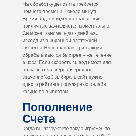
На обработку депозита требуется
немного времени — около минуты.
Время подтверждения транзакции
приличные зачисляются моментально.
Он может занимать до 7 дней%2C
исходя из выбранной платежной
системы. Но и практике транзакции
обрабатываются быстрее — же течение
6 часа. Если скорость вывод имеет для
пользователя первоочередное
значение%2C выбирать сайт нужно
одного рейтинга популярных онлайн
казино по выплатам.
Пополнение
Счета
Когда вы загружаете такую игру%2C то