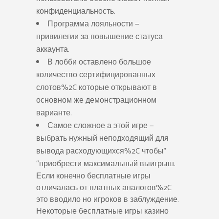
конфиденциальность.
Программа лояльности —
привилегии за повышение статуса
аккаунта.
В лобби оставлено большое
количество сертифицированных
слотов%2C которые открывают в
основном же демонстрационном
варианте.
Самое сложное а этой игре —
выбрать нужный неподходящий для
вывода расходующихся%2C чтобы”
“приобрести максимальный выигрыш.
Если конечно бесплатные игры
отличалась от платных аналогов%2C
это вводило но игроков в заблуждение.
Некоторые бесплатные игры казино