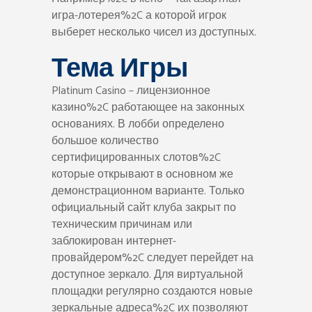
игра-лотерея%2C а которой игрок
выберет несколько чисел из доступных.
Тема Игры
Platinum Casino – лицензионное
казино%2C работающее на законных
основаниях. В лобби определено
большое количество
сертифицированных слотов%2C
которые открывают в основном же
демонстрационном варианте. Только
официальный сайт клуба закрыт по
техническим причинам или
заблокирован интернет-
провайдером%2C следует перейдет на
доступное зеркало. Для виртуальной
площадки регулярно создаются новые
зеркальные адреса%2C их позволяют