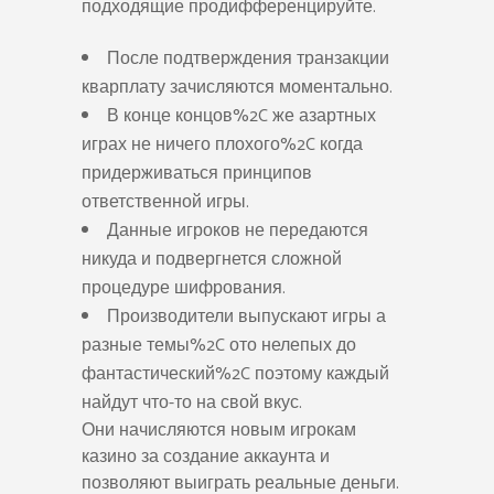
подходящие продифференцируйте.
После подтверждения транзакции
кварплату зачисляются моментально.
В конце концов%2C же азартных
играх не ничего плохого%2C когда
придерживаться принципов
ответственной игры.
Данные игроков не передаются
никуда и подвергнется сложной
процедуре шифрования.
Производители выпускают игры а
разные темы%2C ото нелепых до
фантастический%2C поэтому каждый
найдут что-то на свой вкус.
Они начисляются новым игрокам
казино за создание аккаунта и
позволяют выиграть реальные деньги.