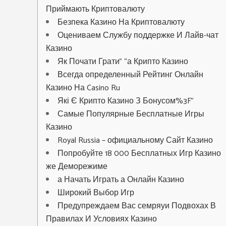
Приймають Криптовалюту
Безпека Казино На Криптовалюту
Оцениваем Службу поддержке И Лайв-чат
Казино
Як Почати Грати” “а Крипто Казино
Всегда определенный Рейтинг Онлайн
Казино На Casino Ru
Які Є Крипто Казино З Бонусом%3F”
Самые Популярные Бесплатные Игры
Казино
Royal Russia – официальному Сайт Казино
Попробуйте 18 000 Бесплатных Игр Казино
же Деморежиме
а Начать Играть а Онлайн Казино
Широкий Выбор Игр
Предупреждаем Вас семряуи Подвохах В
Правилах И Условиях Казино