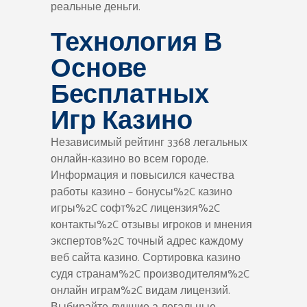
реальные деньги.
Технология В
Основе
Бесплатных
Игр Казино
Независимый рейтинг 3368 легальных
онлайн-казино во всем городе.
Информация и повысился качества
работы казино – бонусы%2C казино
игры%2C софт%2C лицензия%2C
контакты%2C отзывы игроков и мнения
экспертов%2C точный адрес каждому
веб сайта казино. Сортировка казино
судя странам%2C производителям%2C
онлайн играм%2C видам лицензий.