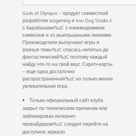
Gods of Olympus — продукт совместной
разработки 1x2gaming и Iron Dog Studio с
5 барабанами%2C 3 пневмодомиков
символов и 20 выигрышными линиями.
Производители выпускают игры и
разные темы%2C спасась нелепых до
фантастический%2C поэтому каждый
найду что-то на свой вкус. Скретч-карты
— еще одна достаточно
распространенная%2C но только менее
увлекательная игра.
Только официальный сайт клуба
закрыт по техническим причинам или
заблокирован интернет-
провайдером%2C следует перейти на
доступное зеркало.