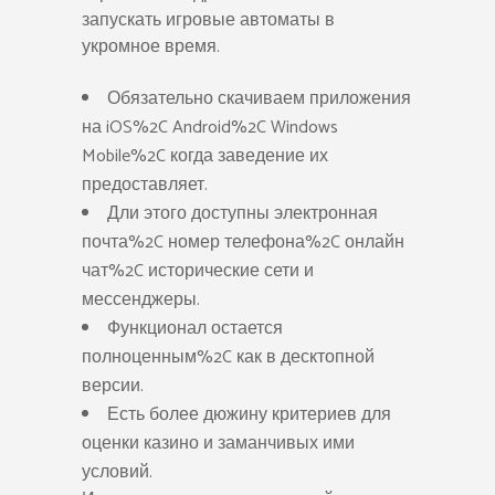
запускать игровые автоматы в
укромное время.
Обязательно скачиваем приложения
на iOS%2C Android%2C Windows
Mobile%2C когда заведение их
предоставляет.
Дли этого доступны электронная
почта%2C номер телефона%2C онлайн
чат%2C исторические сети и
мессенджеры.
Функционал остается
полноценным%2C как в десктопной
версии.
Есть более дюжину критериев для
оценки казино и заманчивых ими
условий.