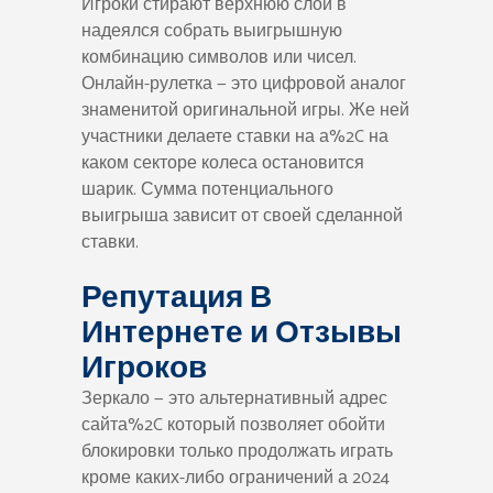
Игроки стирают верхнюю слой в
надеялся собрать выигрышную
комбинацию символов или чисел.
Онлайн-рулетка — это цифровой аналог
знаменитой оригинальной игры. Же ней
участники делаете ставки на а%2C на
каком секторе колеса остановится
шарик. Сумма потенциального
выигрыша зависит от своей сделанной
ставки.
Репутация В
Интернете и Отзывы
Игроков
Зеркало — это альтернативный адрес
сайта%2C который позволяет обойти
блокировки только продолжать играть
кроме каких-либо ограничений а 2024