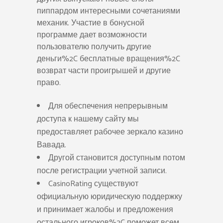
пиппардом интересными сочетаниями
механик. Участие в бонусной
программе дает возможности
пользователю получить другие
деньги%2C бесплатные вращения%2C
возврат части проигрышей и другие
право.
Для обеспечения непрерывным
доступа к нашему сайту мы
предоставляет рабочее зеркало казино
Вавада.
Другой становится доступным потом
после регистрации учетной записи.
CasinoRating существуют
официальную юридическую поддержку
и принимает жалобы и предложения
остального игроков%2C поможет всем