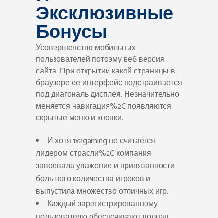
Эксклюзивные
Бонусы
Усовершенство мобильных
пользователей потоэму веб версия
сайта. При открытии какой страницы в
браузере ее интерфейс подстраивается
под диагональ дисплея. Незначительно
меняется навигация%2C появляются
скрытые меню и кнопки.
И хотя 1x2gaming не считается
лидером отрасли%2C компания
завоевала уважение и привязанности
большого количества игроков и
выпустила множество отличных игр.
Каждый зарегистрированному
пользователю обеспечивают полная