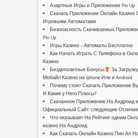
Азартные Игры и Приложении Pin Up
Скачать Приложение Онлайн Казино 
Игровыми Автоматами
Безопасность Скачиваемых Приложе
Pin Up
Игры Казино – Автоматы Бесплатно
Как Начать Играть С Телефона в Онл
Казино
Бездепозитные Бонусы
За Загрузк
Мобайл Казино на Iphone Или и Android
Почему стоит Скачать Приложение В
И Какие у Него Плюсы?
Скачанное Приложение На Андроид 
Официальный Сайт: следующие Отличия
Что оказывает На Рейтинг одним Онл
казино На Андроид
Как Скачать Онлайн Казино Пин Ап Н