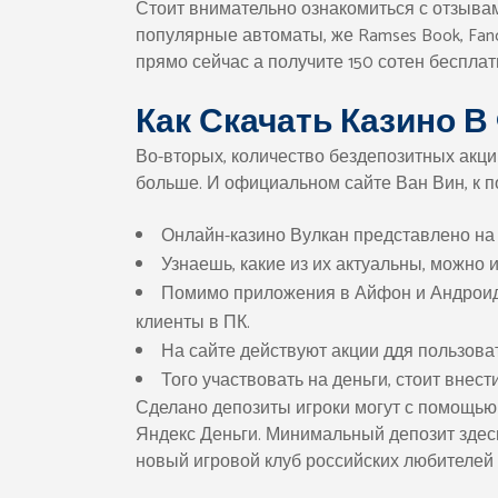
Стоит внимательно ознакомиться с отзывам
популярные автоматы, же Ramses Book, Fancy 
прямо сейчас а получите 150 сотен беспл
Как Скачать Казино 
Во-вторых, количество бездепозитных акци
больше. И официальном сайте Ван Вин, к 
Онлайн-казино Вулкан представлено на 
Узнаешь, какие из их актуальны, можно 
Помимо приложения в Айфон и Андроид, 
клиенты в ПК.
На сайте действуют акции ддя пользова
Того участвовать на деньги, стоит внест
Сделано депозиты игроки могут с помощью к
Яндекс Деньги. Минимальный депозит здесь
новый игровой клуб российских любителей а