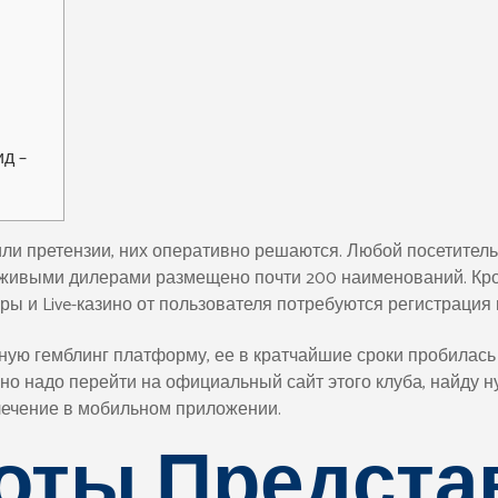
д –
ли претензии, них оперативно решаются. Любой посетитель
 живыми дилерами размещено почти 200 наименований. Кроме
ры и Live-казино от пользователя потребуются регистрация 
нную гемблинг платформу, ее в кратчайшие сроки пробилас
о надо перейти на официальный сайт этого клуба, найду н
влечение в мобильном приложении.
оты Предста