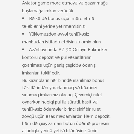
Aviator game mərc etməyə və qazanmağa
başlamağa imkan verəcək.
Bəlkə də bonus üçün mərc etmə
tələblərini yerinə yetirməmisiniz.
Yükləməzdən əvvəl təhlükəsiz
mənbədən istifadə etdiyinizə əmin olun.
Azərbaycanda AZ-90 Onlayn Bukmeker
kontoru depozit və pul vəsaitlərinin
çıxarılması üçün geniş çeşiddə ödəniş
imkanları təklif edir.
Bu kazinoların hər birində inanılmaz bonus
təkliflərindən yararlanmaq və bəxtinizi
sınamaq imkanınız olacaq. Çevrimiçi rulet
oynarkən həqiqi pul ilə sürətli, basit və
təhlükəsiz ödəmələr birinci sinif bir rulet
zövqü üçün əsas məqamlardır. Həm depozit,
həm də çıxış zamanı bütün ödəmə prosesini
asanlıqla yerinə yetirə biləcəyiniz əmin