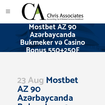
Mostbet AZ 90
Azərbaycanda
Bukmeker və Casino
Bonus 550+250F
23 Aug
Mostbet
AZ 90
Azərbaycanda