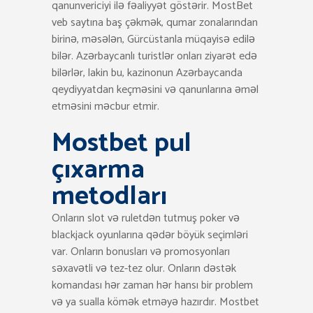
qanunvericiyi ilə fəaliyyət göstərir. MostBet
veb saytına baş çəkmək, qumar zonalarından
birinə, məsələn, Gürcüstanla müqayisə edilə
bilər. Azərbaycanlı turistlər onları ziyarət edə
bilərlər, lakin bu, kazinonun Azərbaycanda
qeydiyyatdan keçməsini və qanunlarına əməl
etməsini məcbur etmir.
Mostbet pul
çıxarma
metodları
Onların slot və ruletdən tutmuş poker və
blackjack oyunlarına qədər böyük seçimləri
var. Onların bonusları və promosyonları
səxavətli və tez-tez olur. Onların dəstək
komandası hər zaman hər hansı bir problem
və ya sualla kömək etməyə hazırdır. Mostbet