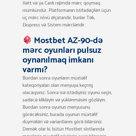
Xətt və ya Canlı rejimdə mərc qoymaq
mümkündür. Platformanın istifadəçiləri üçün
üç mərc növü əlçatandır, bunlar Tək,
Ekspress və Sistem mərcləridir.
Mostbet AZ-90-də
mərc oyunları pulsuz
oynanılmaq imkanı
varmı?
Bundan sonra oyunların müxtəlif
kateqoriyaları olan menyuya keçmiş
olacaqsınız. Sonra isə istədiyiniz oyunu seçin,
sadəcə klikləyin və yüklənməsini gözləyin.
Bundan sonra oyunun menyusunu
görəcəksiniz, burada oyunun müxtəlif
düymələri və variantlarını görə bilərsiniz.
Demək olar ki, bütün Mostbet slotlarında