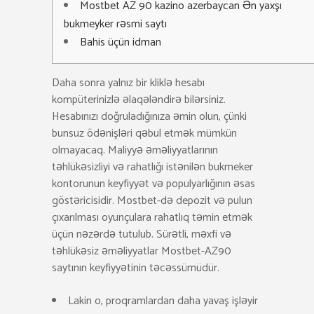
Mostbet AZ 90 kazino azerbaycan Ən yaxşı
bukmeyker rəsmi saytı
Bahis üçün idman
Daha sonra yalnız bir kliklə hesabı
kompüterinizlə əlaqələndirə bilərsiniz.
Hesabınızı doğruladığınıza əmin olun, çünki
bunsuz ödənişləri qəbul etmək mümkün
olmayacaq. Maliyyə əməliyyatlarının
təhlükəsizliyi və rahatlığı istənilən bukmeker
kontorunun keyfiyyət və populyarlığının əsas
göstəricisidir. Mostbet-də depozit və pulun
çıxarılması oyunçulara rahatlıq təmin etmək
üçün nəzərdə tutulub. Sürətli, məxfi və
təhlükəsiz əməliyyatlar Mostbet-AZ90
saytının keyfiyyətinin təcəssümüdür.
Lakin o, proqramlardan daha yavaş işləyir