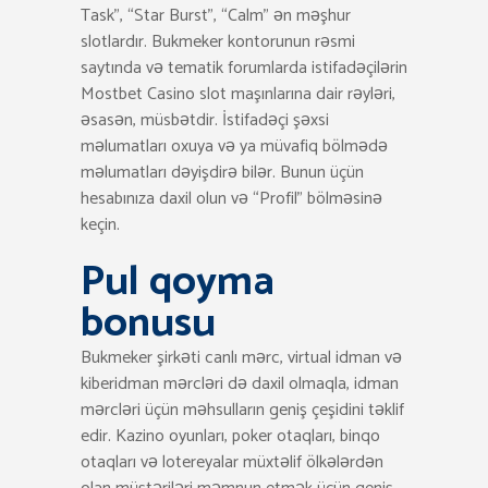
Task”, “Star Burst”, “Calm” ən məşhur
slotlardır. Bukmeker kontorunun rəsmi
saytında və tematik forumlarda istifadəçilərin
Mostbet Casino slot maşınlarına dair rəyləri,
əsasən, müsbətdir. İstifadəçi şəxsi
məlumatları oxuya və ya müvafiq bölmədə
məlumatları dəyişdirə bilər. Bunun üçün
hesabınıza daxil olun və “Profil” bölməsinə
keçin.
Pul qoyma
bonusu
Bukmeker şirkəti canlı mərc, virtual idman və
kiberidman mərcləri də daxil olmaqla, idman
mərcləri üçün məhsulların geniş çeşidini təklif
edir. Kazino oyunları, poker otaqları, binqo
otaqları və lotereyalar müxtəlif ölkələrdən