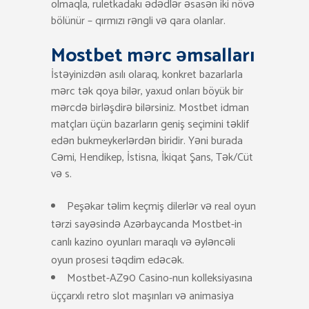
olmaqla, ruletkadakı ədədlər əsasən iki növə
bölünür – qırmızı rəngli və qara olanlar.
Mostbet mərc əmsalları
İstəyinizdən asılı olaraq, konkret bazarlarla
mərc tək qoya bilər, yaxud onları böyük bir
mərcdə birləşdirə bilərsiniz. Mostbet idman
matçları üçün bazarların geniş seçimini təklif
edən bukmeykerlərdən biridir. Yəni burada
Cəmi, Hendikep, İstisna, İkiqat Şans, Tək/Cüt
və s.
Peşəkar təlim keçmiş dilerlər və real oyun
tərzi sayəsində Azərbaycanda Mostbet-in
canlı kazino oyunları maraqlı və əyləncəli
oyun prosesi təqdim edəcək.
Mostbet-AZ90 Casino-nun kolleksiyasına
üççarxlı retro slot maşınları və animasiya