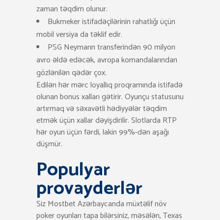
zaman təqdim olunur.
Bukmeker istifadəçilərinin rahatlığı üçün
mobil versiya da təklif edir.
PSG Neymarın transferindən 90 milyon
avro əldə edəcək, avropa komandalarından
gözlənilən qədər çox.
Edilən hər mərc loyallıq proqramında istifadə
olunan bonus xalları gətirir. Oyunçu statusunu
artırmaq və səxavətli hədiyyələr təqdim
etmək üçün xallar dəyişdirilir. Slotlarda RTP
hər oyun üçün fərdi, lakin 99%-dən aşağı
düşmür.
Populyar
provayderlər
Siz Mostbet Azərbaycanda müxtəlif növ
poker oyunları tapa bilərsiniz, məsələn, Texas