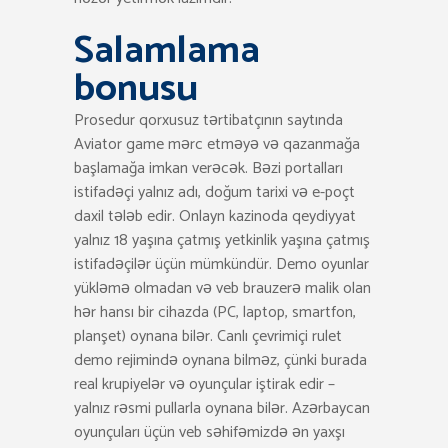
Salamlama
bonusu
Prosedur qorxusuz tərtibatçının saytında
Aviator game mərc etməyə və qazanmağa
başlamağa imkan verəcək. Bəzi portalları
istifadəçi yalnız adı, doğum tarixi və e-poçt
daxil tələb edir. Onlayn kazinoda qeydiyyat
yalnız 18 yaşına çatmış yetkinlik yaşına çatmış
istifadəçilər üçün mümkündür. Demo oyunlar
yükləmə olmadan və veb brauzerə malik olan
hər hansı bir cihazda (PC, laptop, smartfon,
planşet) oynana bilər. Canlı çevrimiçi rulet
demo rejimində oynana bilməz, çünki burada
real krupiyelər və oyunçular iştirak edir –
yalnız rəsmi pullarla oynana bilər. Azərbaycan
oyunçuları üçün veb səhifəmizdə ən yaxşı