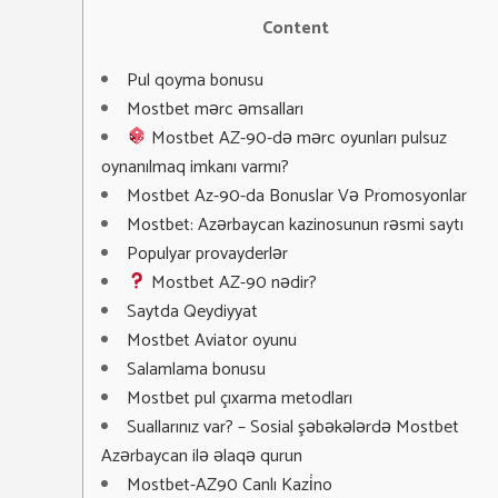
Content
Pul qoyma bonusu
Mostbet mərc əmsalları
Mostbet AZ-90-də mərc oyunları pulsuz
oynanılmaq imkanı varmı?
Mostbet Az-90-da Bonuslar Və Promosyonlar
Mostbet: Azərbaycan kazinosunun rəsmi saytı
Populyar provayderlər
Mostbet AZ-90 nədir?
Saytda Qeydiyyat
Mostbet Aviator oyunu
Salamlama bonusu
Mostbet pul çıxarma metodları
Suallarınız var? – Sosial şəbəkələrdə Mostbet
Azərbaycan ilə əlaqə qurun
Mostbet-AZ90 Canlı Kazi̇no