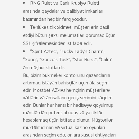
RNG Rulet və Canlı Krupiyə Ruleti
arasında qaydalar və qalibiyət imkanları
baxımından heç bir fərq yoxdur.
Təhlükəsizlik xidməti müştərilərin daxil
etdiyi bütün şəxsi məlumatları qorumaq üçün
SSL şifrələməsindən istifadə edir.
“Spirit Aztec”, “Lucky Lady’s Charm”,
“Song”, “Gonzo’s Task”, “Star Burst”, “Calm”
ən məşhur slotlardır.
Bu, bizim bukmeker kontorunu qazanclarını
artırmaq istəyən bahisçilər üçün əla seçim
edir. Mostbet AZ-90 həmçinin müştərilərə
xətlərin və əmsalların geniş seçimini təqdim
edir. Bunlar hər hansı bir hadisəyə qoyulmuş
mərclərdən potensial uduş və ya itkiləri
hesablamaq üçün istifadə olunur. Müştərilər
müxtəlif idman və virtual kazino oyunları
arasından seçim edə, onlara xüsusi ehtiyacları