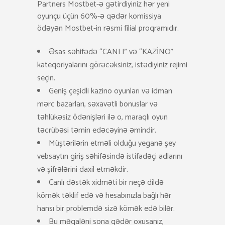
Partners Mostbet-ə gətirdiyiniz hər yeni
oyunçu üçün 60%-ə qədər komissiya
ödəyən Mostbet-in rəsmi filial proqramıdır.
Əsas səhifədə “CANLI” və “KAZİNO”
kateqoriyalarını görəcəksiniz, istədiyiniz rejimi
seçin.
Geniş çeşidli kazino oyunları və idman
mərc bazarları, səxavətli bonuslar və
təhlükəsiz ödənişləri ilə o, maraqlı oyun
təcrübəsi təmin edəcəyinə əmindir.
Müştərilərin etməli olduğu yeganə şey
vebsaytın giriş səhifəsində istifadəçi adlarını
və şifrələrini daxil etməkdir.
Canlı dəstək xidməti bir neçə dildə
kömək təklif edə və hesabınızla bağlı hər
hansı bir problemdə sizə kömək edə bilər.
Bu məqaləni sona qədər oxusanız,