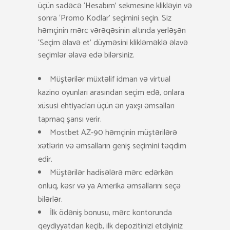
üçün sadəcə ‘Hesabım’ sekmesine klikləyin və
sonra ‘Promo Kodlar’ seçimini seçin. Siz
həmçinin mərc vərəqəsinin altında yerləşən
‘Seçim əlavə et’ düyməsini klikləməklə əlavə
seçimlər əlavə edə bilərsiniz.
Müştərilər müxtəlif idman və virtual
kazino oyunları arasından seçim edə, onlara
xüsusi ehtiyacları üçün ən yaxşı əmsalları
tapmaq şansı verir.
Mostbet AZ-90 həmçinin müştərilərə
xətlərin və əmsalların geniş seçimini təqdim
edir.
Müştərilər hadisələrə mərc edərkən
onluq, kəsr və ya Amerika əmsallarını seçə
bilərlər.
İlk ödəniş bonusu, mərc kontorunda
qeydiyyatdan keçib, ilk depozitinizi etdiyiniz