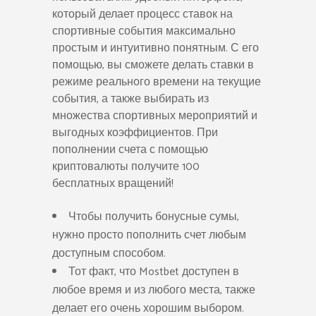
который делает процесс ставок на
спортивные события максимально
простым и интуитивно понятным. С его
помощью, вы сможете делать ставки в
режиме реального времени на текущие
события, а также выбирать из
множества спортивных мероприятий и
выгодных коэффициентов. При
пополнении счета с помощью
криптовалюты получите 100
бесплатных вращений!
Чтобы получить бонусные сумы,
нужно просто пополнить счет любым
доступным способом.
Тот факт, что Mostbet доступен в
любое время и из любого места, также
делает его очень хорошим выбором.