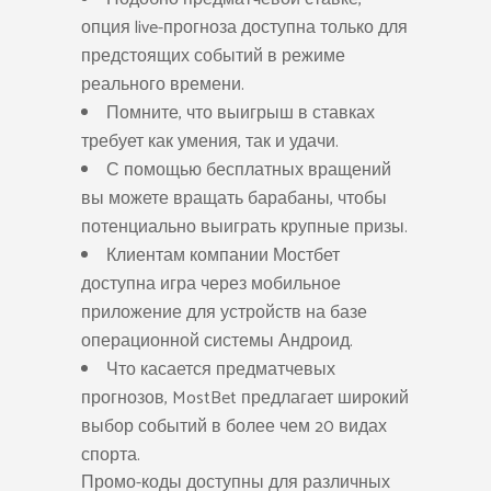
опция live-прогноза доступна только для
предстоящих событий в режиме
реального времени.
Помните, что выигрыш в ставках
требует как умения, так и удачи.
С помощью бесплатных вращений
вы можете вращать барабаны, чтобы
потенциально выиграть крупные призы.
Клиентам компании Мостбет
доступна игра через мобильное
приложение для устройств на базе
операционной системы Андроид.
Что касается предматчевых
прогнозов, MostBet предлагает широкий
выбор событий в более чем 20 видах
спорта.
Промо-коды доступны для различных