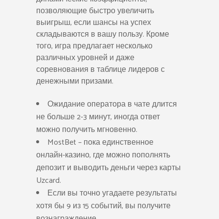
позволяющие быстро увеличить
выигрыш, если шансы на успех
складываются в вашу пользу. Кроме
того, игра предлагает несколько
различных уровней и даже
соревнования в таблице лидеров с
денежными призами.
Ожидание оператора в чате длится
не больше 2-3 минут, иногда ответ
можно получить мгновенно.
MostBet – пока единственное
онлайн-казино, где можно пополнять
депозит и выводить деньги через карты
Uzcard.
Если вы точно угадаете результаты
хотя бы 9 из 15 событий, вы получите
вознаграждение.