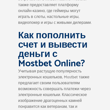
также предоставляет платформу
онлайн-казино, где геймеры могут
играть в слоты, настольные игры,
видеопокер и игры с живыми дилерами.
Как пополнить
счет и вывести
деньги с
Mostbet Online?
Учитывая растущую популярность
электронных кошельков, Mostbet также
предлагает своим пользователям
возможность совершать платежи через
электронные кошельки. Классическое
изображение драгоценных камней
понравится как ветеранам, так и