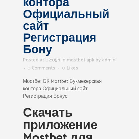
контора
Официальный
сайт
Регистрация
Бону
Posted at 02:05h
in
mostbet apk
by
admin
0 Comments
0
Likes
Мостбет БК Mostbet Букмекерская
контора Официальный сайт
Регистрация Бонус
Скачать
приложение
Mostbet для