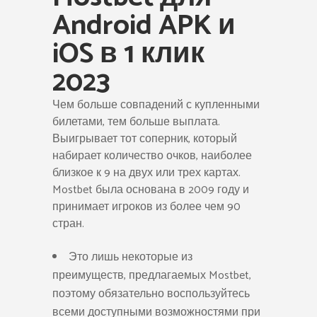
Android APK и
iOS в 1 клик
2023
Чем больше совпадений с купленными
билетами, тем больше выплата.
Выигрывает тот соперник, который
набирает количество очков, наиболее
близкое к 9 на двух или трех картах.
Mostbet была основана в 2009 году и
принимает игроков из более чем 90
стран.
Это лишь некоторые из
преимуществ, предлагаемых Mostbet,
поэтому обязательно воспользуйтесь
всеми доступными возможностями при