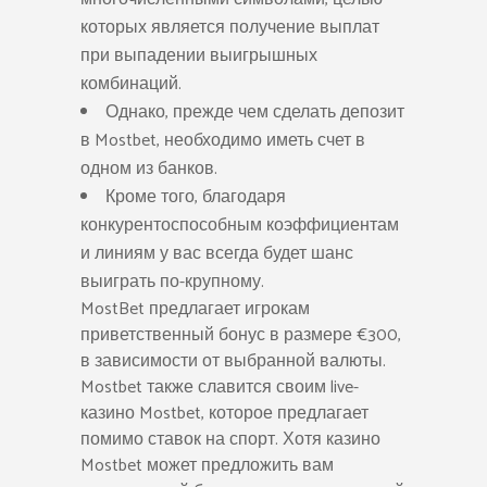
которых является получение выплат
при выпадении выигрышных
комбинаций.
Однако, прежде чем сделать депозит
в Mostbet, необходимо иметь счет в
одном из банков.
Кроме того, благодаря
конкурентоспособным коэффициентам
и линиям у вас всегда будет шанс
выиграть по-крупному.
MostBet предлагает игрокам
приветственный бонус в размере €300,
в зависимости от выбранной валюты.
Mostbet также славится своим live-
казино Mostbet, которое предлагает
помимо ставок на спорт. Хотя казино
Mostbet может предложить вам