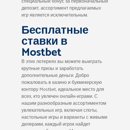
специальный бонус за первоначальный
депозит, ассортимент предлагаемых
игр является исключительным.
Бесплатные
ставки в
Mostbet
В этих лотереях вы можете выиграть
крупные призы и заработать
дополнительные деньги. Добро
пожаловать в казино и букмекерскую
контору Mostbet, идеальное место для
всех, кто увлечен онлайн-играми. С
нашим разнообразным ассортиментом
увлекательных игр, включая слоты,
настольные игры и варианты с живыми
дилерами, каждый игрок найдет