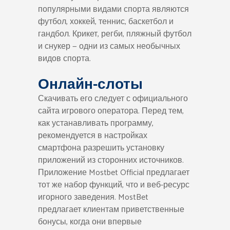
популярными видами спорта являются
футбол, хоккей, теннис, баскетбол и
гандбол. Крикет, регби, пляжный футбол
и снукер — одни из самых необычных
видов спорта.
Онлайн-слоты
Скачивать его следует с официального
сайта игрового оператора. Перед тем,
как устанавливать программу,
рекомендуется в настройках
смартфона разрешить установку
приложений из сторонних источников.
Приложение Mostbet Official предлагает
тот же набор функций, что и веб-ресурс
игорного заведения. MostBet
предлагает клиентам приветственные
бонусы, когда они впервые