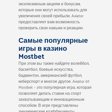
эксклюзивным акциям и бонусам,
которые они могут использовать для
увеличения своей прибыли. Aviator
предоставляет вам возможность
проверить свои навыки и реакцию.
Самые популярные
игры в казино
Mostbet
При этом вы также найдете волейбол,
баскетбол, боевые искусства,
бадминтон, американский футбол,
киберспорт и многое другое. Aviator от
Mostbet – это популярная игра, которая
позволяет делать ставки на спорт
захватывающим и инновационным
способом. В игре представлены
динамические коэффициенты,