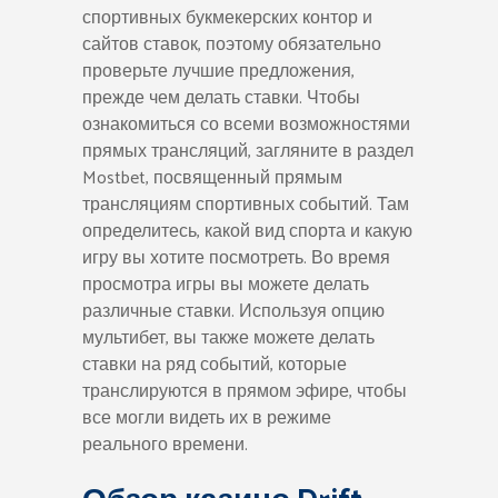
спортивных букмекерских контор и
сайтов ставок, поэтому обязательно
проверьте лучшие предложения,
прежде чем делать ставки. Чтобы
ознакомиться со всеми возможностями
прямых трансляций, загляните в раздел
Mostbet, посвященный прямым
трансляциям спортивных событий. Там
определитесь, какой вид спорта и какую
игру вы хотите посмотреть. Во время
просмотра игры вы можете делать
различные ставки. Используя опцию
мультибет, вы также можете делать
ставки на ряд событий, которые
транслируются в прямом эфире, чтобы
все могли видеть их в режиме
реального времени.