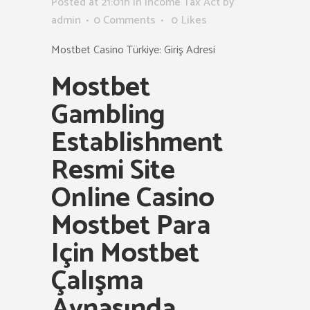
Posted at 21:01h
in
Income Tax Act
by
admin
0 Comments
0
Likes
Mostbet Casino Türkiye: Giriş Adresi
Mostbet
Gambling
Establishment
Resmi Site
Online Casino
Mostbet Para
Için Mostbet
Çalışma
Aynasında