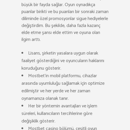
büyük bir fayda sağlar. Oyun oynadıkça
puanlar birikti ve bu puanları bir sonraki zaman
diliminde özel promosyonlar sigue hediyelerle
değiştirdim. Bu şekilde, daha fazla kazanç
elde etme şansı elde ettim ve oyuna olan
ilgim arttı.
Lisans, şirketin yasalara uygun olarak
faaliyet gösterdiğini ve oyuncuların haklarını
koruduğunu gösterir.
Mostbet’in mobil platformu, cihazlar
arasında uyumluluğu sağlamak için optimize
edilmiştir ve her yerde ve her zaman
oynamanıza olanak tanır.
Her bir yöntemin avantajları ve işlem
süreleri, kullanıcıların tercihlerine göre
değişiklik gösterir.
Mostbet casino bölümü, çeşitli oyun