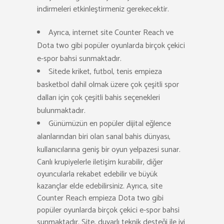
indirmeleri etkinleştirmeniz gerekecektir.
Ayrıca, internet site Counter Reach ve
Dota two gibi popüler oyunlarda birçok çekici
e-spor bahsi sunmaktadır.
Sitede kriket, futbol, tenis empieza
basketbol dahil olmak üzere çok çeşitli spor
dalları için çok çeşitli bahis seçenekleri
bulunmaktadır.
Günümüzün en popüler dijital eğlence
alanlarından biri olan sanal bahis dünyası,
kullanıcılarına geniş bir oyun yelpazesi sunar.
Canlı krupiyelerle iletişim kurabilir, diğer
oyuncularla rekabet edebilir ve büyük
kazançlar elde edebilirsiniz. Ayrıca, site
Counter Reach empieza Dota two gibi
popüler oyunlarda birçok çekici e-spor bahsi
sunmaktadır. Site, duyarlı teknik desteği ile iyi