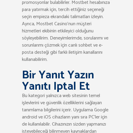
promosyonlar bulabilirler. Mostbet hesabınıza
para yatırmak için, tercih ettiğiniz seçeneği
seçin empieza ekrandaki talimatları izleyin.
Ayrıca, Mostbet Casino’nun müşteri
hizmetleri ekibinin etkileyici olduğunu
söyleyebilirim. Deneyimlerimde, sorularımı ve
sorunlarımı çözmek için canlı sohbet ve e-
posta desteği gibi farklı iletişim kanallarını
kullanabilirim.
Bir Yanıt Yazın
Yanıtı Iptal Et
Bu kategori yalnızca web sitesinin temel
işlevlerini ve güvenlik özelliklerini sağlayan
tanımlama bilgilerini içerir. Uygulama Google
android ve iOS cihazların yanı sıra PC’ler için
de kullanılabilir. Cihazınızın sizden yapmanızı
isteyebileceği bilinmeyen kaynaklardan