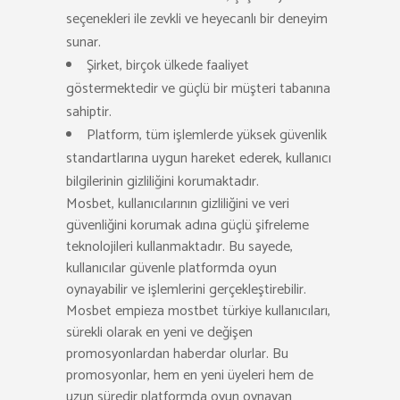
seçenekleri ile zevkli ve heyecanlı bir deneyim
sunar.
Şirket, birçok ülkede faaliyet
göstermektedir ve güçlü bir müşteri tabanına
sahiptir.
Platform, tüm işlemlerde yüksek güvenlik
standartlarına uygun hareket ederek, kullanıcı
bilgilerinin gizliliğini korumaktadır.
Mosbet, kullanıcılarının gizliliğini ve veri
güvenliğini korumak adına güçlü şifreleme
teknolojileri kullanmaktadır. Bu sayede,
kullanıcılar güvenle platformda oyun
oynayabilir ve işlemlerini gerçekleştirebilir.
Mosbet empieza mostbet türkiye kullanıcıları,
sürekli olarak en yeni ve değişen
promosyonlardan haberdar olurlar. Bu
promosyonlar, hem en yeni üyeleri hem de
uzun süredir platformda oyun oynayan