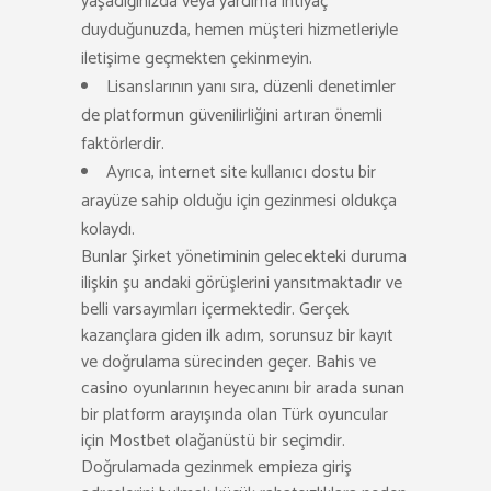
yaşadığınızda veya yardıma ihtiyaç
duyduğunuzda, hemen müşteri hizmetleriyle
iletişime geçmekten çekinmeyin.
Lisanslarının yanı sıra, düzenli denetimler
de platformun güvenilirliğini artıran önemli
faktörlerdir.
Ayrıca, internet site kullanıcı dostu bir
arayüze sahip olduğu için gezinmesi oldukça
kolaydı.
Bunlar Şirket yönetiminin gelecekteki duruma
ilişkin şu andaki görüşlerini yansıtmaktadır ve
belli varsayımları içermektedir. Gerçek
kazançlara giden ilk adım, sorunsuz bir kayıt
ve doğrulama sürecinden geçer. Bahis ve
casino oyunlarının heyecanını bir arada sunan
bir platform arayışında olan Türk oyuncular
için Mostbet olağanüstü bir seçimdir.
Doğrulamada gezinmek empieza giriş