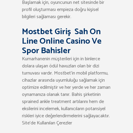
Başlamak için, oyuncunun net sitesinde bir
profil oluşturması empieza doğru kişisel
bilgileri sağlaması gerekir.
Mostbet Giriş ️ Sah On
Line Online Casino Ve
Spor Bahisler
Kumarhanenin müşterileri için in binlerce
dolara ulaşan ödül havuzları olan bir dizi
turnuvası vardır. Mostbet’in mobil platformu,
cihazlar arasında uyumluluğu sağlamak için
optimize edilmiştir ve her yerde ve her zaman
oynamanıza olanak tanır. Bahis şirketinin
sprained ankle treatment artılarını hem de
eksilerini incelemek, kullanıcıların potansiyel
riskleri iyice değerlendirmelerini sağlayacaktır.
Site’de Kullanılan Çerezler