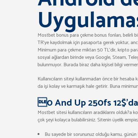
Uygulaması
Mostbet bonus para çekme bonus fonları, belirli b
TR’ye kaydolmak için pasaporta gerek yoktur, ancak
Minimum para çekme miktarı 50 TL’dir, kripto para b
sosyal ağlardan birinde veya Google, Steam, Tele
bulunmuyor. Burada biraz daha kişisel bilgi vermen
Kullanıcıların siteyi kullanmadan önce bir hesaba ka
da işi kolay ve karmaşık hale getirir. Buna minimu
0 And Up 250fs 12$’da
Mostbet sitesi kullanıcıların aradıklarını olduk?a ko
çok şeyi kolayca bulabilirsiniz. Sitenin üyelik empi
Bu sayede bir sorununuz olduğu kamu, günün 