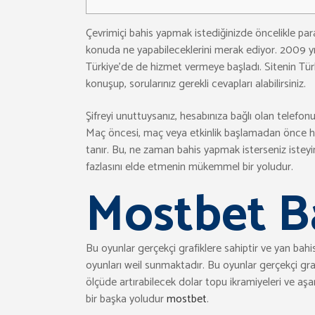
Çevrimiçi bahis yapmak istediğinizde öncelikle par
konuda ne yapabileceklerini merak ediyor. 2009 yı
Türkiye’de de hizmet vermeye başladı. Sitenin Türki
konuşup, sorularınız gerekli cevapları alabilirsiniz.
Şifreyi unuttuysanız, hesabınıza bağlı olan telefonu
Maç öncesi, maç veya etkinlik başlamadan önce herh
tanır. Bu, ne zaman bahis yapmak isterseniz isteyi
fazlasını elde etmenin mükemmel bir yoludur.
Mostbet Ba
Bu oyunlar gerçekçi grafiklere sahiptir ve yan bahis
oyunları weil sunmaktadır. Bu oyunlar gerçekçi gra
ölçüde artırabilecek dolar topu ikramiyeleri ve aşam
bir başka yoludur
mostbet
.