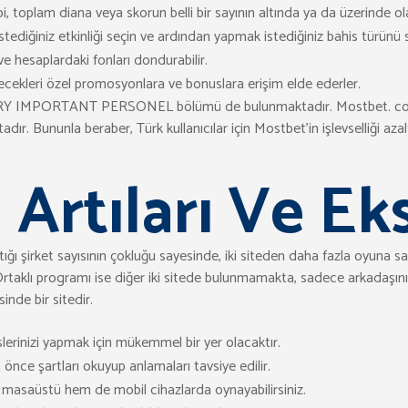
bi, toplam diana veya skorun belli bir sayının altında ya da üzerinde 
tediğiniz etkinliği seçin ve ardından yapmak istediğiniz bahis türünü 
ve hesaplardaki fonları dondurabilir.
bilecekleri özel promosyonlara ve bonuslara erişim elde ederler.
VERY IMPORTANT PERSONEL bölümü de bulunmaktadır. Mostbet. com s
ır. Bununla beraber, Türk kullanıcılar için Mostbet’in işlevselliği az
Artıları Ve Eks
 şirket sayısının çokluğu sayesinde, iki siteden daha fazla oyuna sah
rtaklı programı ise diğer iki sitede bulunmamakta, sadece arkadaşını
inde bir sitedir.
erinizi yapmak için mükemmel bir yer olacaktır.
nce şartları okuyup anlamaları tavsiye edilir.
em masaüstü hem de mobil cihazlarda oynayabilirsiniz.