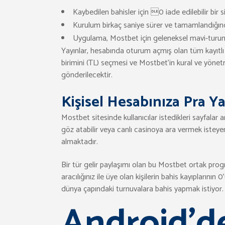
Kaybedilen bahisler için 0 iade edilebilir bir 
Kurulum birkaç saniye sürer ve tamamlandığında
Uygulama, Mostbet için geleneksel mavi-turunc
Yayınlar, hesabında oturum açmış olan tüm kayıtlı Mo
birimini (TL) seçmesi ve Mostbet’in kural ve yönetme
gönderilecektir.
Kişisel Hesabınıza Pra Y
Mostbet sitesinde kullanıcılar istedikleri sayfalar
göz atabilir veya canlı casinoya ara vermek isteye
almaktadır.
Bir tür gelir paylaşımı olan bu Mostbet ortak prog
aracılığınız ile üye olan kişilerin bahis kayıpların
dünya çapındaki turnuvalara bahis yapmak istiyor.
Android’d