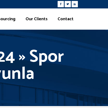
ourcing
Our Clients
Contact
24 » Spor
yunla