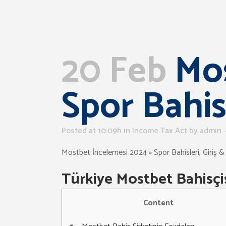
20 Feb
Mos
Spor Bahis
Posted at 10:09h
in
Income Tax Act
by
admin
Mostbet İncelemesi 2024 » Spor Bahisleri, Giriş &
Türkiye Mostbet Bahisçi
Content