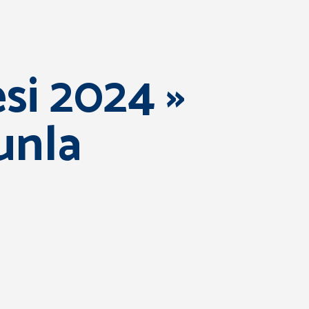
si 2024 »
unla