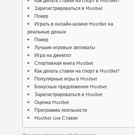
Как делать ставки на спорт в MostBet?
Зарегистрироваться в Mostbet
Покер
Играть в онлайн-казино MostBet на
реальные деньги
Покер
Лучшие игровые автоматы
Игра на джекпот
Спортивная книга Mostbet
Как делать ставки на спорт в MostBet?
Популярные игры в Mostbet
Бонусные предложения Mostbet
Зарегистрироваться в Mostbet
Оценка Mostbet
Программа лояльности
Mostbet Live Ставки