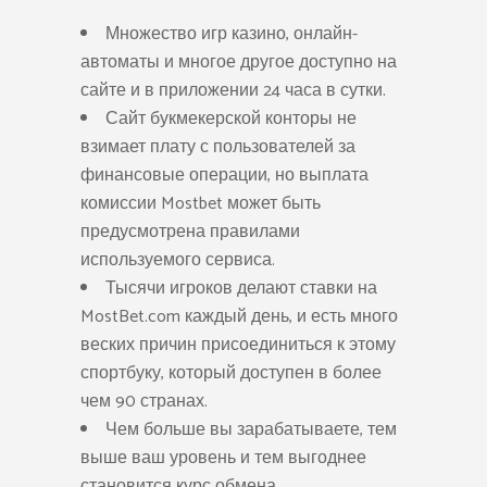
Множество игр казино, онлайн-
автоматы и многое другое доступно на
сайте и в приложении 24 часа в сутки.
Сайт букмекерской конторы не
взимает плату с пользователей за
финансовые операции, но выплата
комиссии Mostbet может быть
предусмотрена правилами
используемого сервиса.
Тысячи игроков делают ставки на
MostBet.com каждый день, и есть много
веских причин присоединиться к этому
спортбуку, который доступен в более
чем 90 странах.
Чем больше вы зарабатываете, тем
выше ваш уровень и тем выгоднее
становится курс обмена.