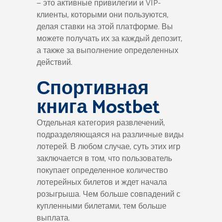
— это активные привилегии и VIP-
клиенты, которыми они пользуются,
делая ставки на этой платформе. Вы
можете получать их за каждый депозит,
а также за выполнение определенных
действий.
Спортивная
книга Mostbet
Отдельная категория развлечений,
подразделяющаяся на различные виды
лотерей. В любом случае, суть этих игр
заключается в том, что пользователь
покупает определенное количество
лотерейных билетов и ждет начала
розыгрыша. Чем больше совпадений с
купленными билетами, тем больше
выплата.