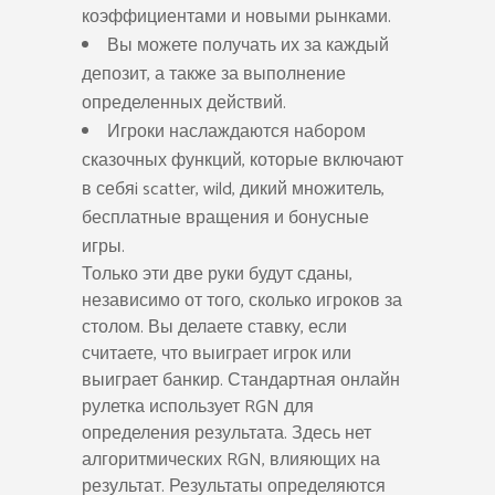
коэффициентами и новыми рынками.
Вы можете получать их за каждый
депозит, а также за выполнение
определенных действий.
Игроки наслаждаются набором
сказочных функций, которые включают
в себяi scatter, wild, дикий множитель,
бесплатные вращения и бонусные
игры.
Только эти две руки будут сданы,
независимо от того, сколько игроков за
столом. Вы делаете ставку, если
считаете, что выиграет игрок или
выиграет банкир. Стандартная онлайн
рулетка использует RGN для
определения результата. Здесь нет
алгоритмических RGN, влияющих на
результат. Результаты определяются