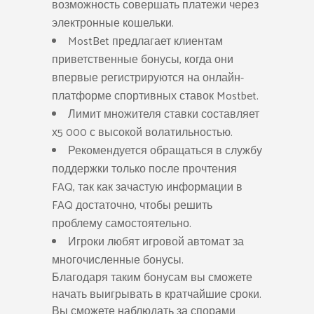
возможность совершать платежи через
электронные кошельки.
MostBet предлагает клиентам
приветственные бонусы, когда они
впервые регистрируются на онлайн-
платформе спортивных ставок Mostbet.
Лимит множителя ставки составляет
х5 000 с высокой волатильностью.
Рекомендуется обращаться в службу
поддержки только после прочтения
FAQ, так как зачастую информации в
FAQ достаточно, чтобы решить
проблему самостоятельно.
Игроки любят игровой автомат за
многочисленные бонусы.
Благодаря таким бонусам вы сможете
начать выигрывать в кратчайшие сроки.
Вы сможете наблюдать за спорами