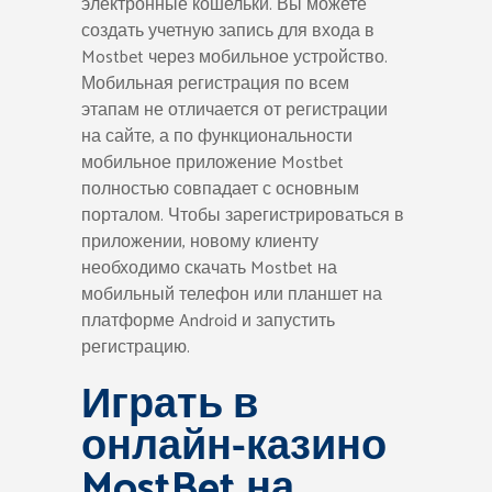
электронные кошельки. Вы можете
создать учетную запись для входа в
Mostbet через мобильное устройство.
Мобильная регистрация по всем
этапам не отличается от регистрации
на сайте, а по функциональности
мобильное приложение Mostbet
полностью совпадает с основным
порталом. Чтобы зарегистрироваться в
приложении, новому клиенту
необходимо скачать Mostbet на
мобильный телефон или планшет на
платформе Android и запустить
регистрацию.
Играть в
онлайн-казино
MostBet на