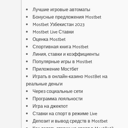
Лучшие игровые автоматы
Бонусные предложения Mostbet
Mostbet Узбекистан 2023
Mostbet Live Ставки
Оценка Mostbet
Спортивная книга Mostbet
Линия, ставки и коэффициенты
Популярные игры в Mostbet
Приложение Мостбет
Играть в онлайн-казино MostBet на
реальные деньги
Через социальные сети
Программа лояльности
Игра на джекпот
Ставки на спорт в режиме Live
Депозит и вывод средств в Mostbet