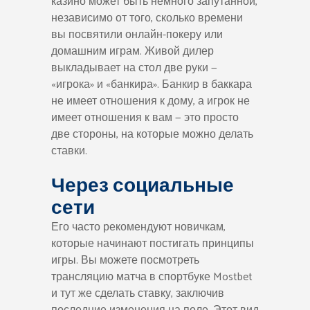
казино может быть немного запутанной,
независимо от того, сколько времени
вы посвятили онлайн-покеру или
домашним играм. Живой дилер
выкладывает на стол две руки —
«игрока» и «банкира». Банкир в баккара
не имеет отношения к дому, а игрок не
имеет отношения к вам — это просто
две стороны, на которые можно делать
ставки.
Через социальные
сети
Его часто рекомендуют новичкам,
которые начинают постигать принципы
игры. Вы можете посмотреть
трансляцию матча в спортбуке Mostbet
и тут же сделать ставку, заключив