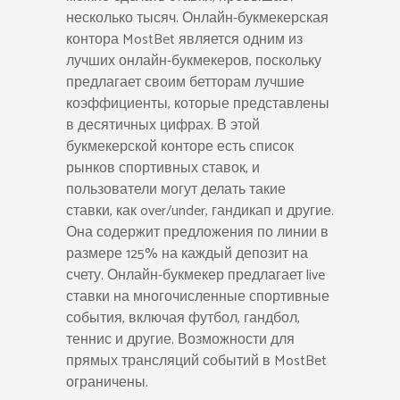
несколько тысяч. Онлайн-букмекерская
контора MostBet является одним из
лучших онлайн-букмекеров, поскольку
предлагает своим бетторам лучшие
коэффициенты, которые представлены
в десятичных цифрах. В этой
букмекерской конторе есть список
рынков спортивных ставок, и
пользователи могут делать такие
ставки, как over/under, гандикап и другие.
Она содержит предложения по линии в
размере 125% на каждый депозит на
счету. Онлайн-букмекер предлагает live
ставки на многочисленные спортивные
события, включая футбол, гандбол,
теннис и другие. Возможности для
прямых трансляций событий в MostBet
ограничены.