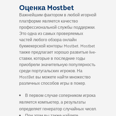
Оценка Mostbet
Важнейшим фактором в любой игорной
платформе является качество
профессиональной службы поддержки.
Это одна из самых проверяемых
частей любого обзора онлайн
букмекерской конторы Mostbet. Mostbet
также предлагает хорошо развитые live-
ставки, которые в последние годы
приобрели значительную популярность
среди португальских игроков. На
MostBet вы можете найти множество
различных способов игры в покер.
В первом случае соперником игрока
является компьютер, а результаты
определяет генератор случайных чисел.
При этом вы также найдете