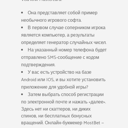
Она представляет собой пример
необычного игрового софта.
В первом случае соперником игрока
является компьютер, а результаты
определяет генератор случайных чисел.
На указанный номер телефона будет
отправлено SMS-сообщение с кодом
подтверждения.
У вас есть устройство на базе
Android или IOS, и вы хотите установить
приложение для удобной игры?
Затем выбрать способ регистрации
по электронной почте и нажать «далее».
Здесь нет ни скаттеров, ни диких
спинов, ни бесплатных бонусных
вращений. Онлайн-букмекер MostBet —