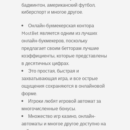
бадминтон, американский футбол,
киберспорт и многое другое.
Онлайн-букмекерская контора
MostBet является одним из лучших
онлайн-букмекеров, поскольку
предлагает своим бетторам лучшие
коэффициенты, которые представлены
в десятичных цифрах.
Это простая, быстрая и
захватывающая игра, и все острые
ощущения сохраняются в онлайновой
форме.
Игроки любят игровой автомат за
многочисленные бонусы.
Множество игр казино, онлайн-
автоматы и многое другое доступно на