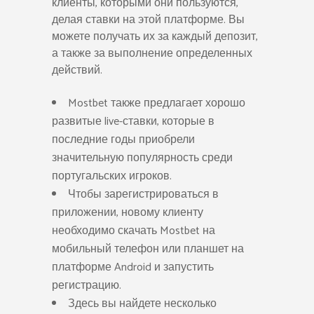
клиенты, которыми они пользуются,
делая ставки на этой платформе. Вы
можете получать их за каждый депозит,
а также за выполнение определенных
действий.
Mostbet также предлагает хорошо
развитые live-ставки, которые в
последние годы приобрели
значительную популярность среди
португальских игроков.
Чтобы зарегистрироваться в
приложении, новому клиенту
необходимо скачать Mostbet на
мобильный телефон или планшет на
платформе Android и запустить
регистрацию.
Здесь вы найдете несколько