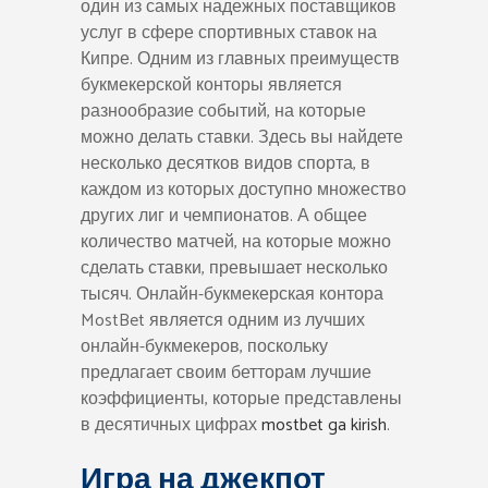
один из самых надежных поставщиков
услуг в сфере спортивных ставок на
Кипре. Одним из главных преимуществ
букмекерской конторы является
разнообразие событий, на которые
можно делать ставки. Здесь вы найдете
несколько десятков видов спорта, в
каждом из которых доступно множество
других лиг и чемпионатов. А общее
количество матчей, на которые можно
сделать ставки, превышает несколько
тысяч. Онлайн-букмекерская контора
MostBet является одним из лучших
онлайн-букмекеров, поскольку
предлагает своим бетторам лучшие
коэффициенты, которые представлены
в десятичных цифрах
mostbet ga kirish
.
Игра на джекпот