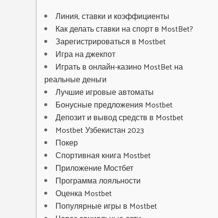
Линия, ставки и коэффициенты
Как делать ставки на спорт в MostBet?
Зарегистрироваться в Mostbet
Игра на джекпот
Играть в онлайн-казино MostBet на
реальные деньги
Лучшие игровые автоматы
Бонусные предложения Mostbet
Депозит и вывод средств в Mostbet
Mostbet Узбекистан 2023
Покер
Спортивная книга Mostbet
Приложение Мостбет
Программа лояльности
Оценка Mostbet
Популярные игры в Mostbet