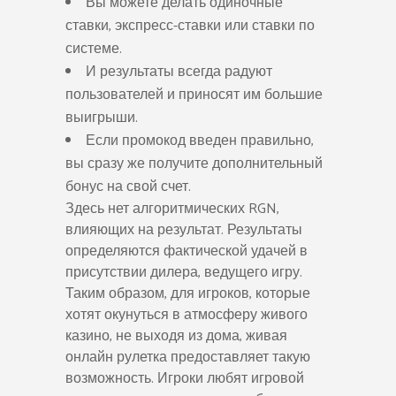
Вы можете делать одиночные
ставки, экспресс-ставки или ставки по
системе.
И результаты всегда радуют
пользователей и приносят им большие
выигрыши.
Если промокод введен правильно,
вы сразу же получите дополнительный
бонус на свой счет.
Здесь нет алгоритмических RGN,
влияющих на результат. Результаты
определяются фактической удачей в
присутствии дилера, ведущего игру.
Таким образом, для игроков, которые
хотят окунуться в атмосферу живого
казино, не выходя из дома, живая
онлайн рулетка предоставляет такую
возможность. Игроки любят игровой