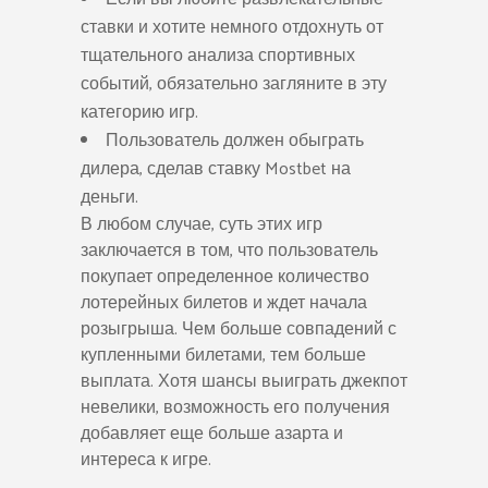
ставки и хотите немного отдохнуть от
тщательного анализа спортивных
событий, обязательно загляните в эту
категорию игр.
Пользователь должен обыграть
дилера, сделав ставку Mostbet на
деньги.
В любом случае, суть этих игр
заключается в том, что пользователь
покупает определенное количество
лотерейных билетов и ждет начала
розыгрыша. Чем больше совпадений с
купленными билетами, тем больше
выплата. Хотя шансы выиграть джекпот
невелики, возможность его получения
добавляет еще больше азарта и
интереса к игре.