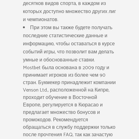
десятков видов спорта, в каждом из
которых доступно множество других лиг
и чемпионатов.
При этом вы также будете получать
последние статистические данные и
информацию, чтобы оставаться в курсе
событий игры, что позволит вам делать
умные и обоснованные ставки.
Mostbet была основана в 2009 году и
принимает игроков из более чем 90
стран. Букмекер принадлежит компании
Venson Ltd., расположенной на Кипре,
проходит обучение в Восточной
Европе, регулируется в Кюрасао и
предлагает множество бонусов и
промокодов. Рекомендуется
обращаться в службу поддержки только
после прочтения FAQ, так как зачастую