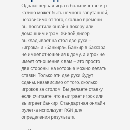
Однако первая игра в большинстве игр
казино может быть немного запутанной,
независимо от того, сколько времени
вы посвятили онлайн-покеру или
домашним играм. Живой дилер
выкладывает на стол две руки —
«игрока» и «банкира». Банкир в баккара
не имеет отношения к дому, а игрок не
имеет отношения к вам — это просто
две стороны, на которые можно делать
ставки. Только эти две руки будут
сданы, независимо от того, сколько
игроков за столом. Вы делаете ставку,
если считаете, что выиграет игрок или
выиграет банкир. Стандартная онлайн
рулетка использует RGN для
определения результата.