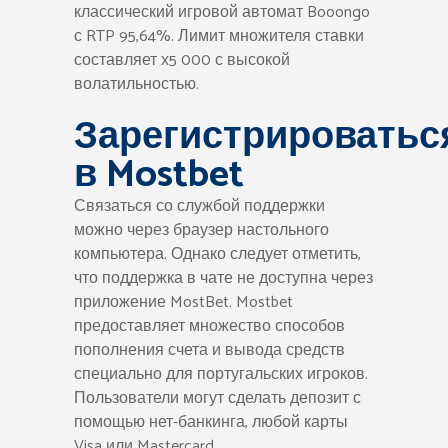
классический игровой автомат Booongo
с RTP 95,64%. Лимит множителя ставки
составляет х5 000 с высокой
волатильностью.
Зарегистрироватьс
в Mostbet
Связаться со службой поддержки
можно через браузер настольного
компьютера. Однако следует отметить,
что поддержка в чате не доступна через
приложение MostBet. Mostbet
предоставляет множество способов
пополнения счета и вывода средств
специально для португальских игроков.
Пользователи могут сделать депозит с
помощью нет-банкинга, любой карты
Visa или Mastercard.