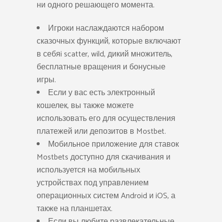
ни одного решающего момента.
Игроки наслаждаются набором
сказочных функций, которые включают
в себяi scatter, wild, дикий множитель,
бесплатные вращения и бонусные
игры.
Если у вас есть электронный
кошелек, вы также можете
использовать его для осуществления
платежей или депозитов в Mostbet.
Мобильное приложение для ставок
Mostbets доступно для скачивания и
используется на мобильных
устройствах под управлением
операционных систем Android и iOS, а
также на планшетах.
Если вы любите развлекательные