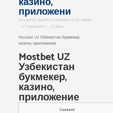
казино,
приложени
Posted at 05:46h
in
mostbet uz
by
admin
0 Comments
0
Likes
Mostbet UZ Узбекистан букмекер,
казино, приложение
Mostbet UZ
Узбекистан
букмекер,
казино,
приложение
Content