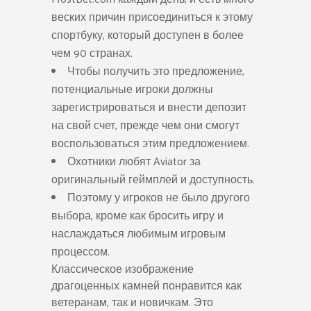
веских причин присоединиться к этому
спортбуку, который доступен в более
чем 90 странах.
Чтобы получить это предложение,
потенциальные игроки должны
зарегистрироваться и внести депозит
на свой счет, прежде чем они смогут
воспользоваться этим предложением.
Охотники любят Aviator за
оригинальный геймплей и доступность.
Поэтому у игроков не было другого
выбора, кроме как бросить игру и
наслаждаться любимым игровым
процессом.
Классическое изображение
драгоценных камней понравится как
ветеранам, так и новичкам. Это