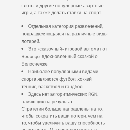
слоты и другие популярные азартные
игры, а также делать ставки на спорт.
Отдельная категория развлечений,
подразделяющаяся на различные виды
лотерей.
Это «сказочный» игровой автомат от
Booongo, вдохновленный сказкой о
Белоснежке.
Наиболее популярными видами
спорта являются футбол, хоккей,
теннис, баскетбол и гандбол.
Здесь нет алгоритмических RGN,
влияющих на результат.
Стратегии больше направлены на то,
чтобы сократить ваши потери, чем на
то, чтобы увеличить вашу способность