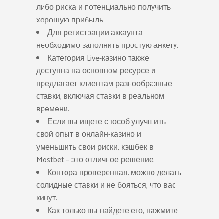
либо риска и потенциально получить
хорошую прибыль.
Для регистрации аккаунта
необходимо заполнить простую анкету.
Категория Live-казино также
доступна на основном ресурсе и
предлагает клиентам разнообразные
ставки, включая ставки в реальном
времени.
Если вы ищете способ улучшить
свой опыт в онлайн-казино и
уменьшить свои риски, кэшбек в
Mostbet – это отличное решение.
Контора проверенная, можно делать
солидные ставки и не бояться, что вас
кинут.
Как только вы найдете его, нажмите