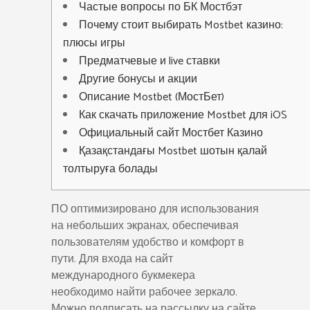
Частые вопросы по БК Мостбэт
Почему стоит выбирать Mostbet казино:
плюсы игры
Предматчевые и live ставки
Другие бонусы и акции
Описание Mostbet (МостБет)
Как скачать приложение Mostbet для iOS
Официальный сайт Мостбет Казино
Қазақстандағы Mostbet шотын қалай
толтыруға болады
ПО оптимизировано для использования
на небольших экранах, обеспечивая
пользователям удобство и комфорт в
пути. Для входа на сайт
международного букмекера
необходимо найти рабочее зеркало.
Можно подписать на рассылку на сайте