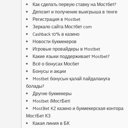
Как сделать первую ставку на Мостбет?
Депозит и получение выигрыша в тенге
Регистрация в Mostbet
Зеркало сайта Мостбет com
Cashback 10% в казино
Новости букмекеров
Игровые провайдеры в Mostbet
Какие языки поддерживает Mostbet?
Всё о бонусах Мосбет
Бонусы и акции
Mostbet бонусын қалай пайдалануға
болады?
Другие букмекеры
Mostbet (МостБет)
MostBet KZ казино и букмекерская контора
МостБет КЗ
Какая линия в БК