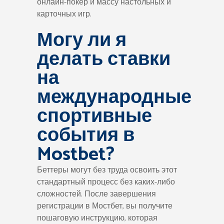
онлайн-покер и массу настольных и
карточных игр.
Могу ли я
делать ставки
на
международные
спортивные
события в
Mostbet?
Беттеры могут без труда освоить этот
стандартный процесс без каких-либо
сложностей. После завершения
регистрации в Мостбет, вы получите
пошаговую инструкцию, которая