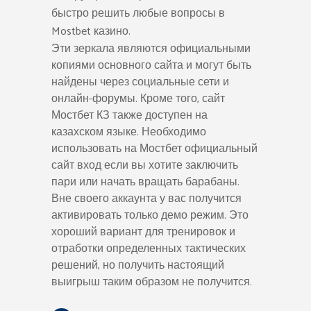
быстро решить любые вопросы в
Mostbet казино.
Эти зеркала являются официальными
копиями основного сайта и могут быть
найдены через социальные сети и
онлайн-форумы. Кроме того, сайт
Мостбет КЗ также доступен на
казахском языке. Необходимо
использовать на Мостбет официальный
сайт вход если вы хотите заключить
пари или начать вращать барабаны.
Вне своего аккаунта у вас получится
активировать только демо режим. Это
хороший вариант для тренировок и
отработки определенных тактических
решений, но получить настоящий
выигрыш таким образом не получится.