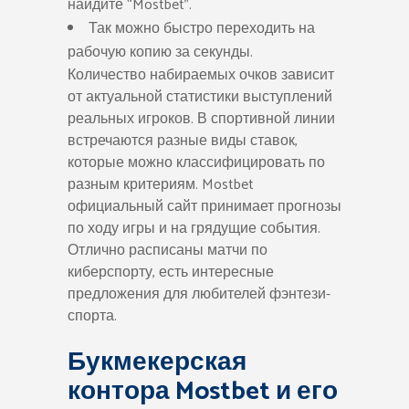
найдите “Mostbet”.
Так можно быстро переходить на
рабочую копию за секунды.
Количество набираемых очков зависит
от актуальной статистики выступлений
реальных игроков. В спортивной линии
встречаются разные виды ставок,
которые можно классифицировать по
разным критериям. Mostbet
официальный сайт принимает прогнозы
по ходу игры и на грядущие события.
Отлично расписаны матчи по
киберспорту, есть интересные
предложения для любителей фэнтези-
спорта.
Букмекерская
контора Mostbet и его