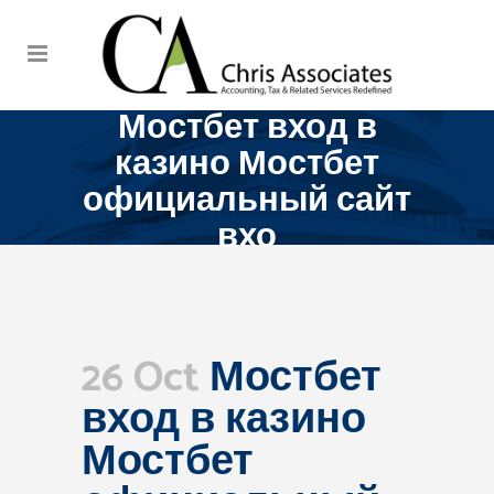
Мостбет вход в
казино Мостбет
официальный сайт
вхо
26 Oct
Мостбет
вход в казино
Мостбет