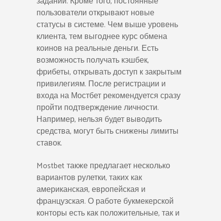
заданий. Кроме того, постоянные
пользователи открывают новые
статусы в системе. Чем выше уровень
клиента, тем выгоднее курс обмена
коинов на реальные деньги. Есть
возможность получать кэшбек,
фрибеты, открывать доступ к закрытым
привилегиям. После регистрации и
входа на Мостбет рекомендуется сразу
пройти подтверждение личности.
Например, нельзя будет выводить
средства, могут быть снижены лимиты
ставок.
Mostbet также предлагает несколько
вариантов рулетки, таких как
американская, европейская и
французская. О работе букмекерской
конторы есть как положительные, так и