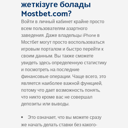
жеткізуге болады
Mostbet.com?
Войти в личный кабинет крайне просто
всем пользователям азартного
заведения. Даже владельцы iPhone в
Мостбет могут просто воспользоваться
игровым порталом и быстро перейти к
своим данным. Вы также сможете
увидеть здесь определенную статистику
и посмотреть на последние
финансовые операции. Чаще всего, это
является наиболее важной функцией,
потому что дает возможность понять,
что никто кроме вас не совершал
депозиты или выводы.
Это означает, что вы можете сразу
же начать делать ставки без какого-