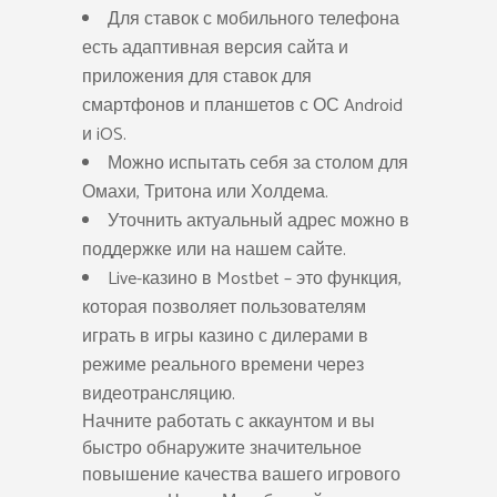
Для ставок с мобильного телефона
есть адаптивная версия сайта и
приложения для ставок для
смартфонов и планшетов с ОС Android
и iOS.
Можно испытать себя за столом для
Омахи, Тритона или Холдема.
Уточнить актуальный адрес можно в
поддержке или на нашем сайте.
Live-казино в Mostbet – это функция,
которая позволяет пользователям
играть в игры казино с дилерами в
режиме реального времени через
видеотрансляцию.
Начните работать с аккаунтом и вы
быстро обнаружите значительное
повышение качества вашего игрового