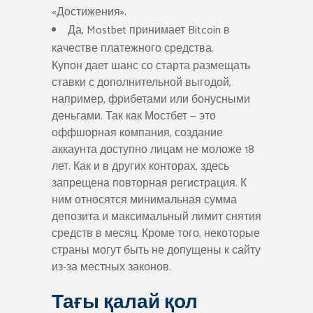
«Достижения».
Да, Mostbet принимает Bitcoin в
качестве платежного средства.
Купон дает шанс со старта размещать
ставки с дополнительной выгодой,
например, фрибетами или бонусными
деньгами. Так как Мостбет — это
оффшорная компания, создание
аккаунта доступно лицам не моложе 18
лет. Как и в других конторах, здесь
запрещена повторная регистрация. К
ним относятся минимальная сумма
депозита и максимальный лимит снятия
средств в месяц. Кроме того, некоторые
страны могут быть не допущены к сайту
из-за местных законов.
Тағы қалай қол