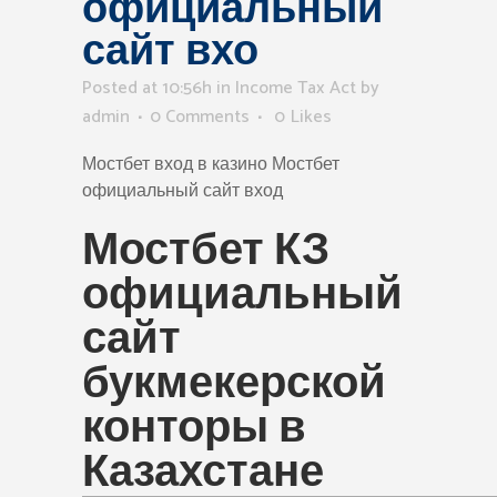
официальный
сайт вхо
Posted at 10:56h
in
Income Tax Act
by
admin
0 Comments
0
Likes
Мостбет вход в казино Мостбет
официальный сайт вход
Мостбет КЗ
официальный
сайт
букмекерской
конторы в
Казахстане