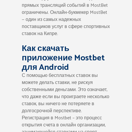
прямых трансляций событий в MostBet
ограничены. Онлайн-букмекер MostBet
— один из самых надежных
поставщиков услуг в сфере спортивных
ставок на Кипре.
Как скачать
приложение Mostbet
для Android
С помощью бесплатных ставок вы
можете делать ставки, не рискуя
собственными деньгами. Это означает,
что даже если вы проиграете несколько
ставок, вы ничего не потеряете в
долгосрочной перспективе.
Регистрация в Mostbet – это процесс
открытия счета в онлайн организации,