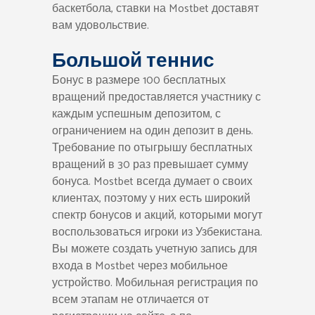
баскетбола, ставки на Mostbet доставят
вам удовольствие.
Большой теннис
Бонус в размере 100 бесплатных
вращений предоставляется участнику с
каждым успешным депозитом, с
ограничением на один депозит в день.
Требование по отыгрышу бесплатных
вращений в 30 раз превышает сумму
бонуса. Mostbet всегда думает о своих
клиентах, поэтому у них есть широкий
спектр бонусов и акций, которыми могут
воспользоваться игроки из Узбекистана.
Вы можете создать учетную запись для
входа в Mostbet через мобильное
устройство. Мобильная регистрация по
всем этапам не отличается от