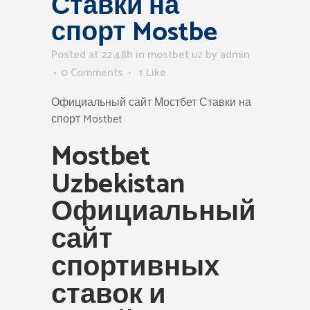
Ставки на
спорт Mostbe
Posted at 22:48h
in
mostbet uz
by
admin
0 Comments
1
Like
Официальный сайт Мостбет Ставки на
спорт Mostbet
Mostbet
Uzbekistan
Официальный
сайт
спортивных
ставок и