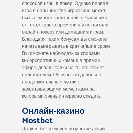
способов игры в покер. Однако первая
игра в большинстве игр казино может
быть немного запутанной, независимо
от того, сколько времени вы посвятили
онлайн-покеру или домашним играм.
Благодаря таким бонусам вы сможете
начать выигрывать в кратчайшие сроки.
Вы сможете наблюдать за спорами
киберспортивных команд в прямом
эфире, делая ставки на то, кто станет
победителем. Обычно это довольно
продолжительные матчи с
захватывающими моментами, за
которыми очень интересно следить.
Онлайн-казино
Mostbet
Да, кеш-бек включен во многие акции