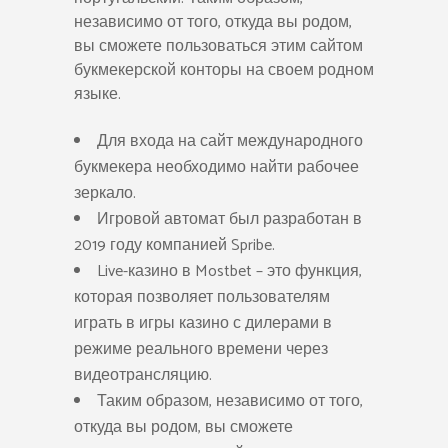
независимо от того, откуда вы родом,
вы сможете пользоваться этим сайтом
букмекерской конторы на своем родном
языке.
Для входа на сайт международного
букмекера необходимо найти рабочее
зеркало.
Игровой автомат был разработан в
2019 году компанией Spribe.
Live-казино в Mostbet – это функция,
которая позволяет пользователям
играть в игры казино с дилерами в
режиме реального времени через
видеотрансляцию.
Таким образом, независимо от того,
откуда вы родом, вы сможете