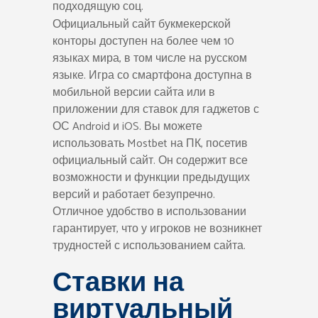
подходящую соц.
Официальный сайт букмекерской
конторы доступен на более чем 10
языках мира, в том числе на русском
языке. Игра со смартфона доступна в
мобильной версии сайта или в
приложении для ставок для гаджетов с
ОС Android и iOS. Вы можете
использовать Mostbet на ПК, посетив
официальный сайт. Он содержит все
возможности и функции предыдущих
версий и работает безупречно.
Отличное удобство в использовании
гарантирует, что у игроков не возникнет
трудностей с использованием сайта.
Ставки на
виртуальный