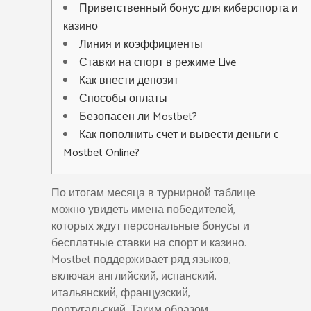
Приветственный бонус для киберспорта и
казино
Линия и коэффициенты
Ставки на спорт в режиме Live
Как внести депозит
Способы оплаты
Безопасен ли Mostbet?
Как пополнить счет и вывести деньги с
Mostbet Online?
По итогам месяца в турнирной таблице
можно увидеть имена победителей,
которых ждут персональные бонусы и
бесплатные ставки на спорт и казино.
Mostbet поддерживает ряд языков,
включая английский, испанский,
итальянский, французский,
португальский. Таким образом,