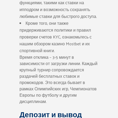
функциями, такими как ставки на
ипподром и возможность сохранять
любимые ставки для быстрого доступа.
Кроме того, они также
придерживаются политики и правил
проверки счетов KYC, ознакомьтесь с
нашим обзором казино Mostbet и их
спортивной книги.
Время отклика – 3-5 минут в
зависимости от загрузки линии. Каждый
крупный турнир сопровождается
раздачей бесплатных ставок и
промокодов. Это всегда бывает в
рамках Олимпийских игр, Чемпионатов
Европы по футболу и другим
дисциплинам.
Депозит и вывод