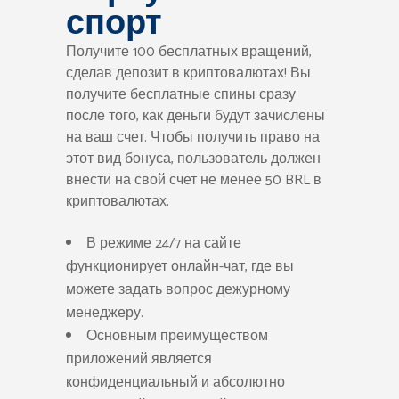
спорт
Получите 100 бесплатных вращений,
сделав депозит в криптовалютах! Вы
получите бесплатные спины сразу
после того, как деньги будут зачислены
на ваш счет. Чтобы получить право на
этот вид бонуса, пользователь должен
внести на свой счет не менее 50 BRL в
криптовалютах.
В режиме 24/7 на сайте
функционирует онлайн-чат, где вы
можете задать вопрос дежурному
менеджеру.
Основным преимуществом
приложений является
конфиденциальный и абсолютно