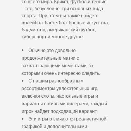
со всего мира. Крикет, футбол и теннис
— это, безусловно, три основных вида
спорта. При этом вы также найдете
волейбол, баскетбол, боевые искусства,
бадминтон, американский футбол,
киберспорт и многое другое.
Обычно это довольно
продолжительные матчи с
захватывающими моментами, за
которыми очень интересно следить.
С нашим разнообразным
ассортиментом увлекательных игр,
включая слоты, настольные игры и
варианты с живыми дилерами, каждый
игрок найдет подходящий вариант.
Эти игры отличаются реалистичной
графикой и дополнительными