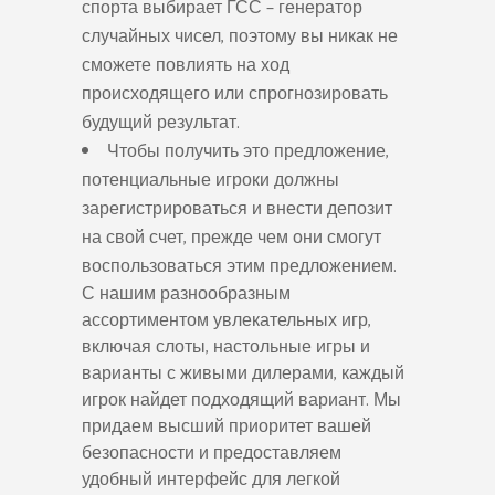
спорта выбирает ГСС – генератор
случайных чисел, поэтому вы никак не
сможете повлиять на ход
происходящего или спрогнозировать
будущий результат.
Чтобы получить это предложение,
потенциальные игроки должны
зарегистрироваться и внести депозит
на свой счет, прежде чем они смогут
воспользоваться этим предложением.
С нашим разнообразным
ассортиментом увлекательных игр,
включая слоты, настольные игры и
варианты с живыми дилерами, каждый
игрок найдет подходящий вариант. Мы
придаем высший приоритет вашей
безопасности и предоставляем
удобный интерфейс для легкой