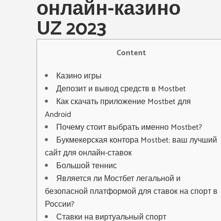
онлайн-казино
UZ 2023
Content
Казино игры
Депозит и вывод средств в Mostbet
Как скачать приложение Mostbet для
Android
Почему стоит выбрать именно Mostbet?
Букмекерская контора Mostbet: ваш лучший
сайт для онлайн-ставок
Большой теннис
Является ли Мостбет легальной и
безопасной платформой для ставок на спорт в
России?
Ставки на виртуальный спорт