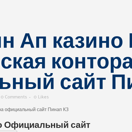
н Ап казино P
ская контор
ьный сайт П
0 Comments
0
Likes
ора официальный сайт Пинап КЗ
о Официальный сайт