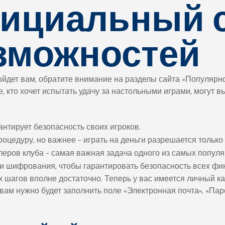
фициальный с
зможностей
ойдет вам, обратите внимание на разделы сайта «Популярн
 кто хочет испытать удачу за настольными играми, могут вы
антирует безопасность своих игроков.
цедуру, но важнее – играть на деньги разрешается только с
леров клуба – самая важная задача одного из самых популя
и шифрования, чтобы гарантировать безопасность всех фи
х шагов вполне достаточно. Теперь у вас имеется личный к
вам нужно будет заполнить поле «Электронная почта», «Пар