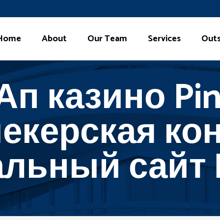
Home
About
Our Team
Services
Outs
Ап казино Pin
екерская ко
льный сайт 