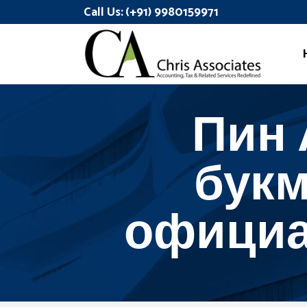
Call Us:
(+91) 9980159971
Пин 
букм
официа