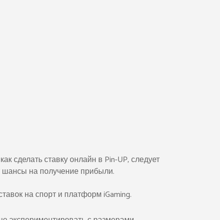
ак сделать ставку онлайн в Pin-UP, следует
т шансы на получение прибыли.
тавок на спорт и платформ iGaming.