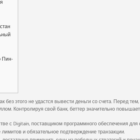
ия
хстан
льный
о Пин-
без этого не удастся вывести деньги со счета. Перед тем, к
ллом. Контролируя свой банк, беттер значительно повышае
е с Digitain, поставщиком программного обеспечения для с
 лимитов и обязательное подтверждение транзакции.