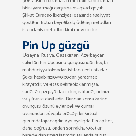
306 Casino bazarda ən müxtəlif kazinolardan
birini yaratmağı qarşısına məqsəd qoyub.
Şirkət Curacao lisenziyası əsasında fəaliyyət
göstərir. Bütün beynəlxalq ödəniş metodları
isə ödəniş metodları kimi mövcuddur.
Pin Up güzgü
Ukrayna, Rusiya, Qazaxıstan, Azərbaycan
sakinləri Pin Upcasino güzgüsündən heç bir
məhdudiyyətolmadan istifadə edə bilərlər.
Şəxsi hesabınızıəvvəlcədən yaratmaq
kifayətdir; və əsas səhifəbloklanmışsa,
sadəcə güzgüyə daxil olun, istifadəçiadınızı
və şifrənizi daxil edin. Bundan sonra,kazino
oyunçusu özünü əyləncəli və qumar
oyunundan zövqala biləcəyi bir virtual
qurumdatapacaqdır. Ayrı-ayrılıqda Pin ap bet,
daha doğrusu, ondan sonrakıhərəkətlər
barədə danışmaq lazımdır. Bu anda bütün