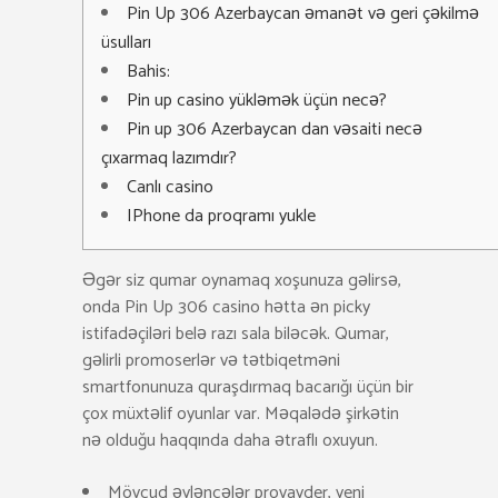
Pin Up 306 Azerbaycan əmanət və geri çəkilmə
üsulları
Bahis:
Pin up casino yükləmək üçün necə?
Pin up 306 Azerbaycan dan vəsaiti necə
çıxarmaq lazımdır?
Canlı casino
IPhone da proqramı yukle
Əgər siz qumar oynamaq xoşunuza gəlirsə,
onda Pin Up 306 casino hətta ən picky
istifadəçiləri belə razı sala biləcək. Qumar,
gəlirli promoserlər və tətbiqetməni
smartfonunuza quraşdırmaq bacarığı üçün bir
çox müxtəlif oyunlar var. Məqalədə şirkətin
nə olduğu haqqında daha ətraflı oxuyun.
Mövcud əyləncələr provayder, yeni