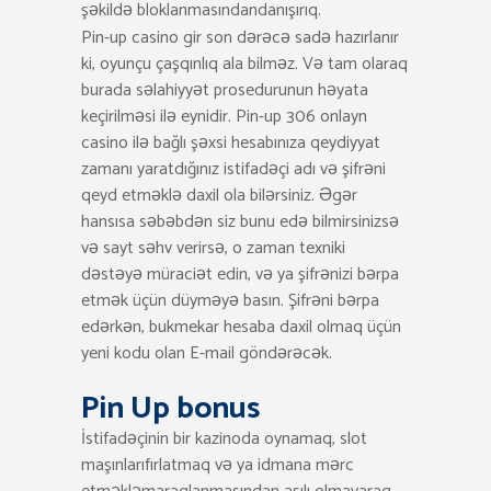
şəkildə bloklanmasındandanışırıq.
Pin-up casino gir son dərəcə sadə hazırlanır
ki, oyunçu çaşqınlıq ala bilməz. Və tam olaraq
burada səlahiyyət prosedurunun həyata
keçirilməsi ilə eynidir. Pin-up 306 onlayn
casino ilə bağlı şəxsi hesabınıza qeydiyyat
zamanı yaratdığınız istifadəçi adı və şifrəni
qeyd etməklə daxil ola bilərsiniz. Əgər
hansısa səbəbdən siz bunu edə bilmirsinizsə
və sayt səhv verirsə, o zaman texniki
dəstəyə müraciət edin, və ya şifrənizi bərpa
etmək üçün düyməyə basın. Şifrəni bərpa
edərkən, bukmekar hesaba daxil olmaq üçün
yeni kodu olan E-mail göndərəcək.
Pin Up bonus
İstifadəçinin bir kazinoda oynamaq, slot
maşınlarıfırlatmaq və ya idmana mərc