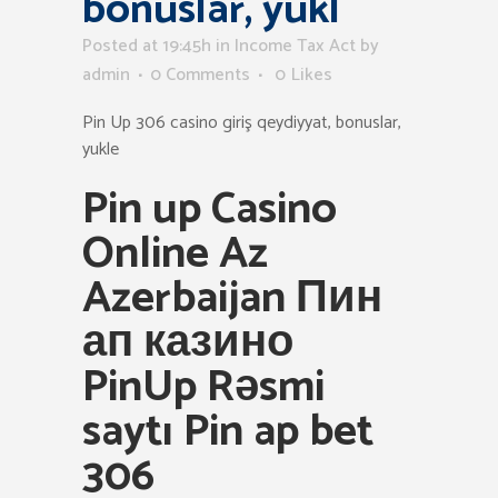
bonuslar, yukl
Posted at 19:45h
in
Income Tax Act
by
admin
0 Comments
0
Likes
Pin Up 306 casino giriş qeydiyyat, bonuslar,
yukle
Pin up Casino
Online Az
Azerbaijan Пин
ап казино
PinUp Rəsmi
saytı Pin ap bet
306