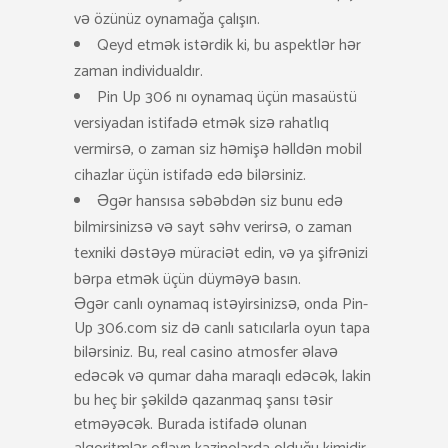
və özünüz oynamağa çalışın.
Qeyd etmək istərdik ki, bu aspektlər hər
zaman individualdır.
Pin Up 306 nı oynamaq üçün masaüstü
versiyadan istifadə etmək sizə rahatlıq
vermirsə, o zaman siz həmişə həlldən mobil
cihazlar üçün istifadə edə bilərsiniz.
Əgər hansısa səbəbdən siz bunu edə
bilmirsinizsə və sayt səhv verirsə, o zaman
texniki dəstəyə müraciət edin, və ya şifrənizi
bərpa etmək üçün düyməyə basın.
Əgər canlı oynamaq istəyirsinizsə, onda Pin-
Up 306.com siz də canlı satıcılarla oyun tapa
bilərsiniz. Bu, real casino atmosfer əlavə
edəcək və qumar daha maraqlı edəcək, lakin
bu heç bir şəkildə qazanmaq şansı təsir
etməyəcək. Burada istifadə olunan