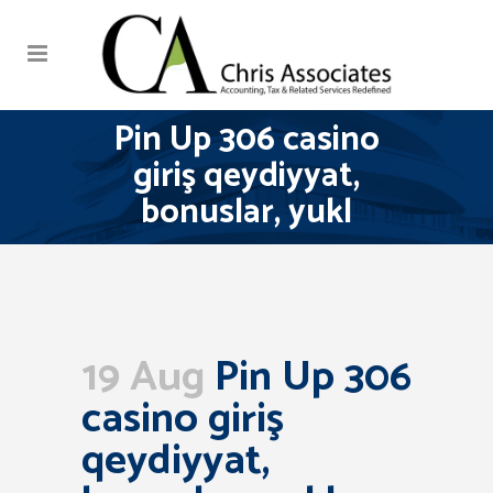
Pin Up 306 casino
giriş qeydiyyat,
bonuslar, yukl
19 Aug
Pin Up 306
casino giriş
qeydiyyat,