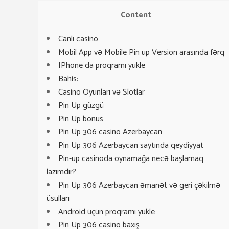
Content
Canlı casino
Mobil App və Mobile Pin up Version arasında fərq
IPhone da proqramı yukle
Bahis:
Casino Oyunları və Slotlar
Pin Up güzgü
Pin Up bonus
Pin Up 306 casino Azerbaycan
Pin Up 306 Azerbaycan saytında qeydiyyat
Pin-up casinoda oynamağa necə başlamaq
lazımdır?
Pin Up 306 Azerbaycan əmanət və geri çəkilmə
üsulları
Android üçün proqramı yukle
Pin Up 306 casino baxış