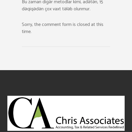
Bu zaman digər metodlar kimi, adətən, 15
dəqiqədən çox vaxt tələb olunmur.
Sorry, the comment form is closed at this
time.