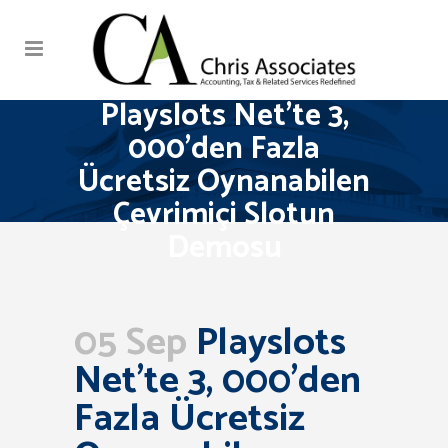
Playslots Net’te 3,
000’den Fazla
Ücretsiz Oynanabilen
Çevrimiçi Slotun
Demosu
05 Sep
Playslots
Net’te 3, 000’den
Fazla Ücretsiz