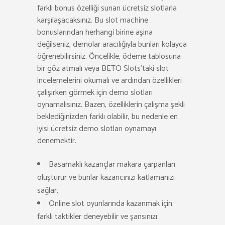
farklı bonus özelliği sunan ücretsiz slotlarla
karşılaşacaksınız. Bu slot machine
bonuslarından herhangi birine aşina
değilseniz, demolar aracılığıyla bunları kolayca
öğrenebilirsiniz. Öncelikle, ödeme tablosuna
bir göz atmalı veya BETO Slots’taki slot
incelemelerini okumalı ve ardından özellikleri
çalışırken görmek için demo slotları
oynamalısınız. Bazen, özelliklerin çalışma şekli
beklediğinizden farklı olabilir, bu nedenle en
iyisi ücretsiz demo slotları oynamayı
denemektir.
Basamaklı kazançlar makara çarpanları
oluşturur ve bunlar kazancınızı katlamanızı
sağlar.
Online slot oyunlarında kazanmak için
farklı taktikler deneyebilir ve şansınızı