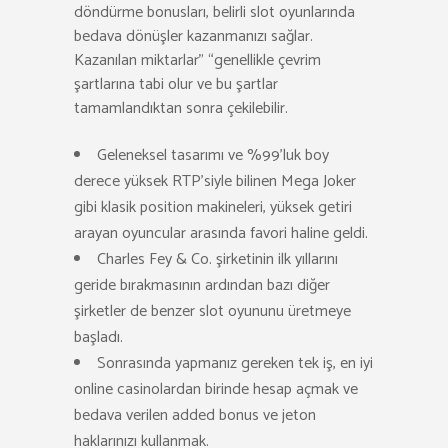
döndürme bonusları, belirli slot oyunlarında
bedava dönüşler kazanmanızı sağlar.
Kazanılan miktarlar” “genellikle çevrim
şartlarına tabi olur ve bu şartlar
tamamlandıktan sonra çekilebilir.
Geleneksel tasarımı ve %99’luk boy
derece yüksek RTP’siyle bilinen Mega Joker
gibi klasik position makineleri, yüksek getiri
arayan oyuncular arasında favori haline geldi.
Charles Fey & Co. şirketinin ilk yıllarını
geride bırakmasının ardından bazı diğer
şirketler de benzer slot oyununu üretmeye
başladı.
Sonrasında yapmanız gereken tek iş, en iyi
online casinolardan birinde hesap açmak ve
bedava verilen added bonus ve jeton
haklarınızı kullanmak.