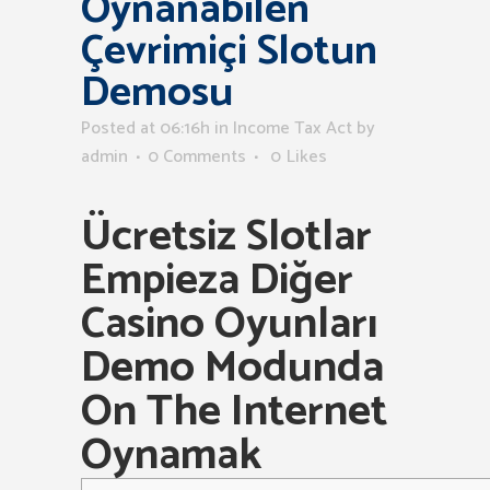
Oynanabilen
Çevrimiçi Slotun
Demosu
Posted at 06:16h
in
Income Tax Act
by
admin
0 Comments
0
Likes
Ücretsiz Slotlar
Empieza Diğer
Casino Oyunları
Demo Modunda
On The Internet
Oynamak