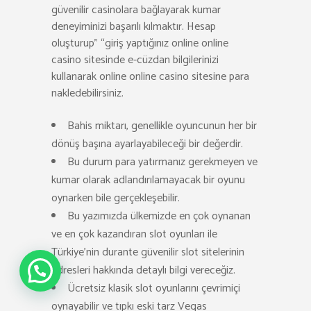
güvenilir casinolara bağlayarak kumar
deneyiminizi başarılı kılmaktır. Hesap
oluşturup” “giriş yaptığınız online online
casino sitesinde e-cüzdan bilgilerinizi
kullanarak online online casino sitesine para
nakledebilirsiniz.
Bahis miktarı, genellikle oyuncunun her bir
dönüş başına ayarlayabileceği bir değerdir.
Bu durum para yatırmanız gerekmeyen ve
kumar olarak adlandırılamayacak bir oyunu
oynarken bile gerçekleşebilir.
Bu yazımızda ülkemizde en çok oynanan
ve en çok kazandıran slot oyunları ile
Türkiye’nin durante güvenilir slot sitelerinin
adresleri hakkında detaylı bilgi vereceğiz.
Call Us
Ücretsiz klasik slot oyunlarını çevrimiçi
oynayabilir ve tıpkı eski tarz Vegas