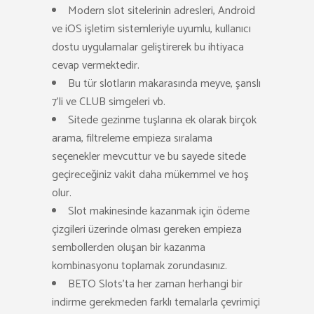
Modern slot sitelerinin adresleri, Android
ve iOS işletim sistemleriyle uyumlu, kullanıcı
dostu uygulamalar geliştirerek bu ihtiyaca
cevap vermektedir.
Bu tür slotların makarasında meyve, şanslı
7’li ve CLUB simgeleri vb.
Sitede gezinme tuşlarına ek olarak birçok
arama, filtreleme empieza sıralama
seçenekler mevcuttur ve bu sayede sitede
geçireceğiniz vakit daha mükemmel ve hoş
olur.
Slot makinesinde kazanmak için ödeme
çizgileri üzerinde olması gereken empieza
sembollerden oluşan bir kazanma
kombinasyonu toplamak zorundasınız.
BETO Slots’ta her zaman herhangi bir
indirme gerekmeden farklı temalarla çevrimiçi