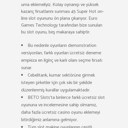
uma eklemeliyiz. Kolay oynanışı ve yüksek
kazanç fırsatlarını sunması 45 Super Hot on-
line slot oyununu ön plana çıkarıyor. Euro
Games Technology tarafından bize sunulan
bu slot oyunu, beş makaraya sahiptir.
Bu nedenle oyunların demonstration
versiyonları, farklı oyunları ücretsiz deneme
empieza en ilginç ve karlı olanı seçme fırsatı
sunar.
Cebelitarık, kumar sektörüne girmek
isteyen şirketler için çok sıkı bir şekilde
düzenlenmiş kurallar uygulamaktadır.
BETO Slots’ta binlerce farklı ücretsiz slot
oyununa ve incelemesine sahip olmamız,
daha fazla ücretsiz casino oyunu eklemeyi
bitirdiğimiz anlamına gelmiyor.
Tüm slot makine oyunlarının çeşitli