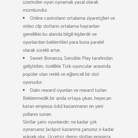
üzerinden oyun oynamak yasal olarak
mümkündür.
Online casinoların ortalama ziyaretçileri ve
video clip slotların ortalama hayranları
genellikle bu alanda bilgili kişilerdir ve
oyunlardan beklentileri para buna paralel
olarak sürekli artar.
Sweet Bonanza, Sensible Play tarafından
geliştirilen, özellikle Türk oyuncular arasında
popüler olan renkli ve eğlenceli bir slot
oyunudur.
Dalın reward oyunları ve reward turları
Beklenmedik bir anda ortaya çıkan, heyecan
katan empieza ödül kazanmanın en yeni
yollarını sunan.
Slotlar şans oyunlarıdır; ne kadar çok
oynarsanız Jackpot kazanma şansınız o kadar
yüksek olur. Ücretsiz demo slotları empieza