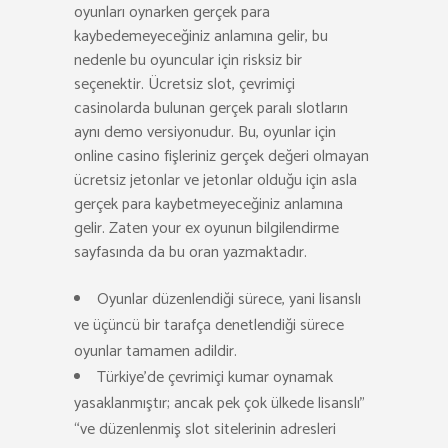
oyunları oynarken gerçek para
kaybedemeyeceğiniz anlamına gelir, bu
nedenle bu oyuncular için risksiz bir
seçenektir. Ücretsiz slot, çevrimiçi
casinolarda bulunan gerçek paralı slotların
aynı demo versiyonudur. Bu, oyunlar için
online casino fişleriniz gerçek değeri olmayan
ücretsiz jetonlar ve jetonlar olduğu için asla
gerçek para kaybetmeyeceğiniz anlamına
gelir. Zaten your ex oyunun bilgilendirme
sayfasında da bu oran yazmaktadır.
Oyunlar düzenlendiği sürece, yani lisanslı
ve üçüncü bir tarafça denetlendiği sürece
oyunlar tamamen adildir.
Türkiye’de çevrimiçi kumar oynamak
yasaklanmıştır; ancak pek çok ülkede lisanslı”
“ve düzenlenmiş slot sitelerinin adresleri