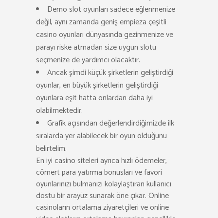
Demo slot oyunları sadece eğlenmenize
değil, aynı zamanda geniş empieza çeşitli
casino oyunları dünyasında gezinmenize ve
parayı riske atmadan size uygun slotu
seçmenize de yardımcı olacaktır.
Ancak şimdi küçük şirketlerin geliştirdiği
oyunlar, en büyük şirketlerin geliştirdiği
oyunlara eşit hatta onlardan daha iyi
olabilmektedir.
Grafik açısından değerlendirdiğimizde ilk
sıralarda yer alabilecek bir oyun olduğunu
belirtelim.
En iyi casino siteleri ayrıca hızlı ödemeler,
cömert para yatırma bonusları ve favori
oyunlarınızı bulmanızı kolaylaştıran kullanıcı
dostu bir arayüz sunarak öne çıkar. Online
casinoların ortalama ziyaretçileri ve online