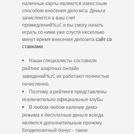
наличные карты являются известным
способом внесения депозита. Деньги
зачисляются в ваш счет
промедлений%2C и вы смогу начать
играть со ними уже спустя несколько
минут время внесения депозита
сайт со
ставками
.
Наши специалисты составили
рейтинг азартных онлайн
заведений%2C их работают полностью
почисленно.
Поэтому а рейтинге представлены
исключительно официальные клубы.
В любом любом наличие демо-
режима и бесплатные деньги всегда
является дополнительным прочему.
Бездепозитный бонус – такое