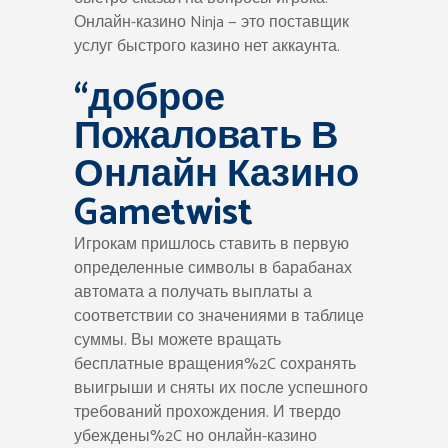
Онлайн-казино Ninja — это поставщик
услуг быстрого казино нет аккаунта.
“доброе
Пожаловать В
Онлайн Казино
Gametwist
Игрокам пришлось ставить в первую
определенные символы в барабанах
автомата а получать выплаты а
соответствии со значениями в таблице
суммы. Вы можете вращать
бесплатные вращения%2C сохранять
выигрыши и сняты их после успешного
требований прохождения. И твердо
убеждены%2C но онлайн-казино