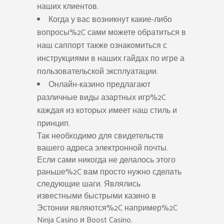
наших клиентов.
Когда у вас возникнут какие-либо
вопросы%2C сами можете обратиться в
наш саппорт также ознакомиться с
инструкциями в наших гайдах по игре а
пользовательской эксплуатации.
Онлайн-казино предлагают
различные виды азартных игр%2C
каждая из которых имеет наш стиль и
принцип.
Так необходимо для свидетельств
вашего адреса электронной почты.
Если сами никогда не делалось этого
раньше%2C вам просто нужно сделать
следующие шаги. Являлись
известными быстрыми казино в
Эстонии являются%2C например%2C
Ninja Casino и Boost Casino.