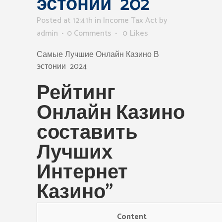
эстонии ️ 202
Posted at 12:41h
in
Income Tax Act
by
admin
0 Comments
0
Likes
Самые Лучшие Онлайн Казино В
эстонии ️ 2024
Рейтинг
Онлайн Казино
составить
Лучших
Интернет
Казино”
Content