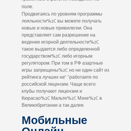
поле.
Продвигаясь по уровням программы
лояльности%2C вы можете получать
новые и новые привилегии. Она
представляет сам разрешение на
ведение игорной деятельности%2C
такое выдается либо определенной
государством%2C либо игорным
регулятором. При том в РФ азартные
игры запрещены%2C но ни один сайт из
рейтинга лучших не” “работаете по
российской лицензии. Чаще всего
клубы получают лицензии и
Кюрасао%2C Мальте%2C Мэне%2C в
Великобритании а так далее.
Мобильные