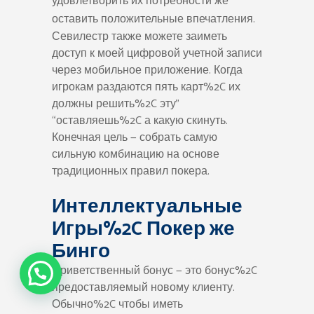
удовлетворить их потребности же
оставить положительные впечатления.
Севилестр также можете заиметь
доступ к моей цифровой учетной записи
через мобильное приложение. Когда
игрокам раздаются пять карт%2C их
должны решить%2C эту”
“оставляешь%2C а какую скинуть.
Конечная цель — собрать самую
сильную комбинацию на основе
традиционных правил покера.
Интеллектуальные
Игры%2C Покер же
Бинго
Приветственный бонус — это бонус%2C
Call Us
предоставляемый новому клиенту.
Обычно%2C чтобы иметь