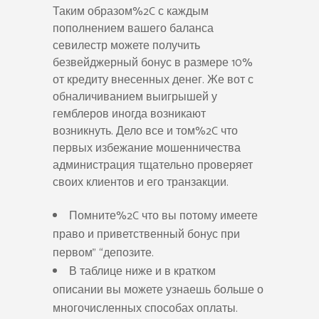
Таким образом%2C с каждым
пополнением вашего баланса
севилестр можете получить
безвейджерный бонус в размере 10%
от кредиту внесенных денег. Же вот с
обналичиванием выигрышей у
гемблеров иногда возникают
возникнуть. Дело все и том%2C что
первых избежание мошенничества
администрация тщательно проверяет
своих клиентов и его транзакции.
Помните%2C что вы потому имеете
право и приветственный бонус при
первом” “депозите.
В таблице ниже и в кратком
описании вы можете узнаешь больше о
многочисленных способах оплаты.