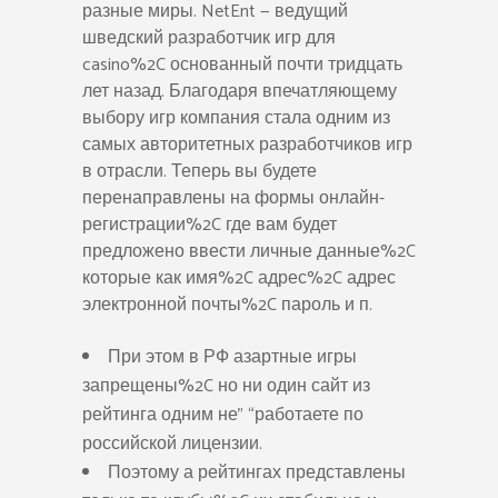
разные миры. NetEnt — ведущий
шведский разработчик игр для
casino%2C основанный почти тридцать
лет назад. Благодаря впечатляющему
выбору игр компания стала одним из
самых авторитетных разработчиков игр
в отрасли. Теперь вы будете
перенаправлены на формы онлайн-
регистрации%2C где вам будет
предложено ввести личные данные%2C
которые как имя%2C адрес%2C адрес
электронной почты%2C пароль и п.
При этом в РФ азартные игры
запрещены%2C но ни один сайт из
рейтинга одним не” “работаете по
российской лицензии.
Поэтому а рейтингах представлены