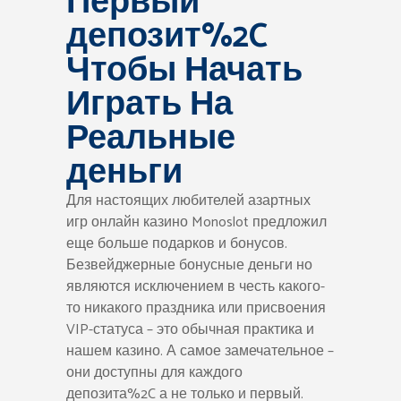
Первый
депозит%2C
Чтобы Начать
Играть На
Реальные
деньги
Для настоящих любителей азартных
игр онлайн казино Monoslot предложил
еще больше подарков и бонусов.
Безвейджерные бонусные деньги но
являются исключением в честь какого-
то никакого праздника или присвоения
VIP-статуса – это обычная практика и
нашем казино. А самое замечательное –
они доступны для каждого
депозита%2C а не только и первый.