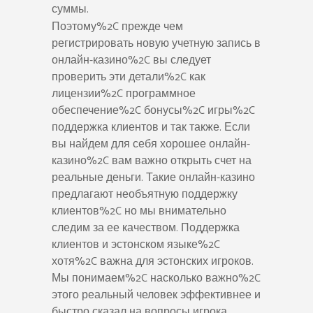
суммы.
Поэтому%2C прежде чем
регистрировать новую учетную запись в
онлайн-казино%2C вы следует
проверить эти детали%2C как
лицензии%2C программное
обеспечение%2C бонусы%2C игры%2C
поддержка клиентов и так также. Если
вы найдем для себя хорошее онлайн-
казино%2C вам важно открыть счет на
реальные деньги. Такие онлайн-казино
предлагают необъятную поддержку
клиентов%2C но мы внимательно
следим за ее качеством. Поддержка
клиентов и эстонском языке%2C
хотя%2C важна для эстонских игроков.
Мы понимаем%2C насколько важно%2C
этого реальный человек эффективнее и
быстро сказал на вопросы игрока.