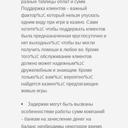
разные таблицы оплат и сумм.
Поддержка клиентов – важный
фактор%2C который нельзя упускать
одним виду при игре в казино. Сами
хотите%2C чтобы поддержать клиентов
была предназначенная круглосуточно и
нет выходных%2C чтобы вы могли
получить помоши в любое во. Кроме
того%2C обслуживание клиентов
должно может надежным%2C
дружелюбным и знающим. Кроме
только%2C вам%2C вероятно%2C
найдется казино%2C предлагающее
живые игры.
Задержки могут быть вызваны
особенностями работы сумм компаний
– банкам на зачисление денег на
баланс необходимы некоторое время.