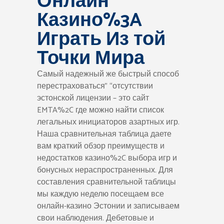
Онлайн
Казино%3A
Играть Из той
Точки Мира
Самый надежный же быстрый способ
перестраховаться” “отсутствии
эстонской лицензии – это сайт
EMTA%2C где можно найти список
легальных инициаторов азартных игр.
Наша сравнительная таблица даете
вам краткий обзор преимуществ и
недостатков казино%2C выбора игр и
бонусных нераспространенных. Для
составления сравнительной таблицы
мы каждую неделю посещаем все
онлайн-казино Эстонии и записываем
свои наблюдения. Дебетовые и