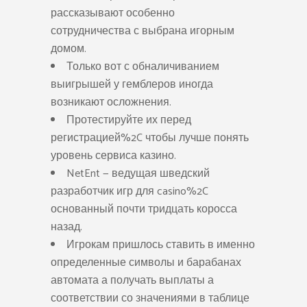
рассказывают особенно
сотрудничества с выбрана игорным
домом.
Только вот с обналичиванием
выигрышей у гемблеров иногда
возникают осложнения.
Протестируйте их перед
регистрацией%2C чтобы лучше понять
уровень сервиса казино.
NetEnt — ведущая шведский
разработчик игр для casino%2C
основанный почти тридцать коросса
назад.
Игрокам пришлось ставить в именно
определенные символы и барабанах
автомата а получать выплаты а
соответствии со значениями в таблице