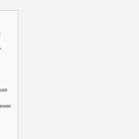
t
?
ьная
жение