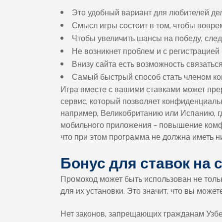
Это удобный вариант для любителей дел
Смысл игры состоит в том, чтобы воврем
Чтобы увеличить шансы на победу, след
Не возникнет проблем и с регистрацией
Внизу сайта есть возможность связаться
Самый быстрый способ стать членом конт
Игра вместе с вашими ставками может прер
сервис, который позволяет конфиденциальн
например, Великобританию или Испанию, гд
мобильного приложения – повышение комфо
что при этом программа не должна иметь 
Бонус для ставок на 
Промокод может быть использован не тольк
для их установки. Это значит, что вы мож
Нет законов, запрещающих гражданам Узбе