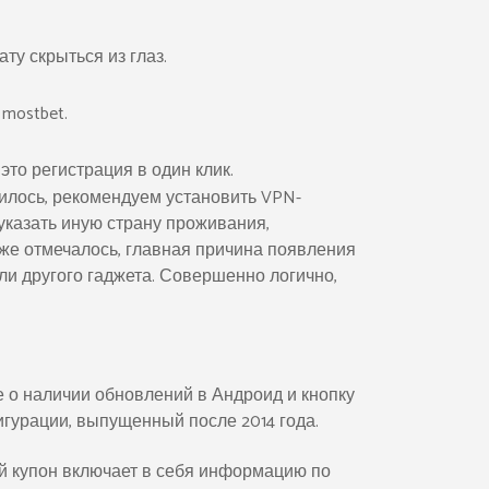
ту скрыться из глаз.
mostbet.
это регистрация в один клик.
чилось, рекомендуем установить VPN-
указать иную страну проживания,
уже отмечалось, главная причина появления
и другого гаджета. Совершенно логично,
е о наличии обновлений в Андроид и кнопку
игурации, выпущенный после 2014 года.
ой купон включает в себя информацию по