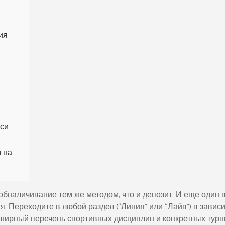
ия
сси
 на
обналичивание тем же методом, что и депозит. И еще один в
. Переходите в любой раздел (“Линия” или “Лайв”) в зависим
бширный перечень спортивных дисциплин и конкретных турн