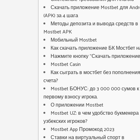
Скачать приложение Mostbet для Andr
(APK) за 4 шага
Методы депозита и вывода средств в
Mostbet APK
Мобильный Mostbet
Как скачать приложение БК Мостбет н
Нажмите кнопку “Скачать приложение
Mostbet Casin
Как сыграть в мостбет без пополнени
счета?
Mostbet БОНУС: до 3 000 000 сумов к
первому взносу игрока.
О приложении Mostbet
Mostbet UZ: в чем удобство букмекера
узбекских игроков?
Mostbet App Промокод 2023
Ставки на виртуальный спорт в