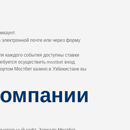
ккаунт.
 электронной почте или через форму
ля каждого события доступны ставки
ребуется осуществить mostbet вход.
ортом Мостбет казино в Узбекистане вы
компании