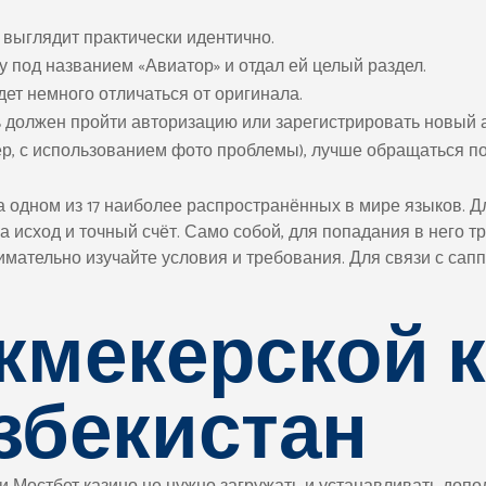
 выглядит практически идентично.
 под названием «Авиатор» и отдал ей целый раздел.
ет немного отличаться от оригинала.
 должен пройти авторизацию или зарегистрировать новый а
р, с использованием фото проблемы), лучше обращаться по
 одном из 17 наиболее распространённых в мире языков. Д
а исход и точный счёт. Само собой, для попадания в него т
мательно изучайте условия и требования. Для связи с сапп
кмекерской 
Узбекистан