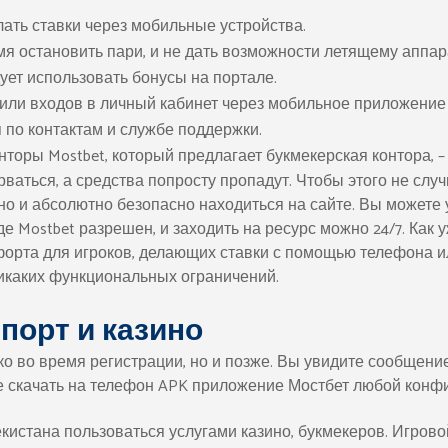
ать ставки через мобильные устройства.
я остановить пари, и не дать возможности летящему аппара
ует использовать бонусы на портале.
 или входов в личный кабинет через мобильное приложение 
 по контактам и службе поддержки.
оры Mostbet, который предлагает букмекерская контора, – 
ваться, а средства попросту пропадут. Чтобы этого не слу
о и абсолютно безопасно находиться на сайте. Вы можете 
е Mostbet разрешен, и заходить на ресурс можно 24/7. Как 
рта для игроков, делающих ставки с помощью телефона ил
никаких функциональных ограничений.
спорт и казино
о во время регистрации, но и позже. Вы увидите сообщени
ете скачать на телефон APK приложение Мостбет любой конф
кистана пользоваться услугами казино, букмекеров. Игров