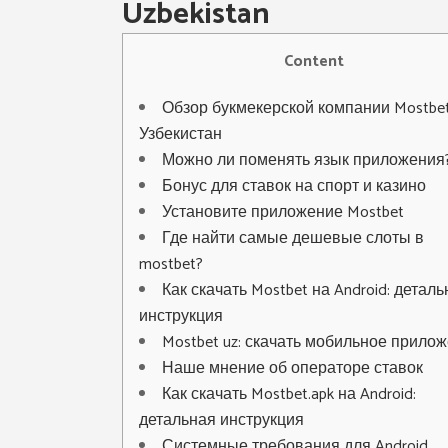
Uzbekistan
Content
Обзор букмекерской компании Mostbe
Узбекистан
Можно ли поменять язык приложения
Бонус для ставок на спорт и казино
Установите приложение Mostbet
Где найти самые дешевые слоты в
mostbet?
Как скачать Mostbet на Android: детал
инструкция
Mostbet uz: скачать мобильное прило
Наше мнение об операторе ставок
Как скачать Mostbet.apk на Android:
детальная инструкция
Системные требования для Android