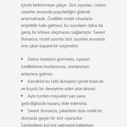
içinde biriktirmeye çalışın. Slot oyunları, casino
severler arasında popülerliğini giderek
artırmaktadır. Özellikle mobil cihazlarla
erişilebilir hale gelmesi, bu oyunların daha da
geniş bir kitleye ulaşmasını sağlamıştır. Sweet
Bonanza, mobil uyumlu slot oyunları arasında
öne çıkan başarılı bir seçenektir.
Demo ifadesini görmeniz, oyunun
özelliklerinin kısıtlanması, sınırlanması
anlamına gelmez.
Kendinizi bu tatlı dünyanın içinde bulacak
ve büyülü bir deneyime adım atacaksınız.
Aynı türden meyveleri yan yana
getirdiğinizde kazanç elde edersiniz.
Sweet Bonanza, şekerlerle dolu renkli bir
dünyada geçen bir slot oyunudur.
Sembollerin bol bol gelmesini beklerken