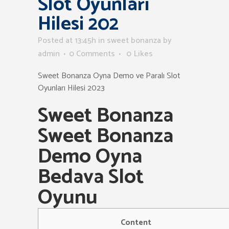
Slot Oyunları
Hilesi 202
Posted at 13:45h
in
sweet bonanza
by
admin
0 Comments
0
Likes
Sweet Bonanza Oyna Demo ve Paralı Slot
Oyunları Hilesi 2023
Sweet Bonanza
Sweet Bonanza
Demo Oyna
Bedava Slot
Oyunu
Content