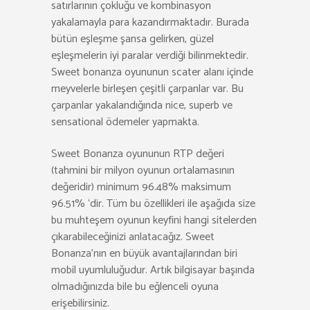
satırlarının çokluğu ve kombinasyon
yakalamayla para kazandırmaktadır. Burada
bütün eşleşme şansa gelirken, güzel
eşleşmelerin iyi paralar verdiği bilinmektedir.
Sweet bonanza oyununun scater alanı içinde
meyvelerle birleşen çeşitli çarpanlar var. Bu
çarpanlar yakalandığında nice, superb ve
sensational ödemeler yapmakta.
Sweet Bonanza oyununun RTP değeri
(tahmini bir milyon oyunun ortalamasının
değeridir) minimum 96.48% maksimum
96.51% ‘dir. Tüm bu özellikleri ile aşağıda size
bu muhteşem oyunun keyfini hangi sitelerden
çıkarabileceğinizi anlatacağız. Sweet
Bonanza’nın en büyük avantajlarından biri
mobil uyumluluğudur. Artık bilgisayar başında
olmadığınızda bile bu eğlenceli oyuna
erişebilirsiniz.