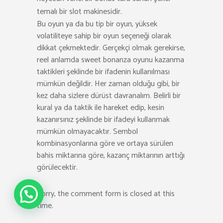
temalı bir slot makinesidir.
Bu oyun ya da bu tip bir oyun, yüksek
volatiliteye sahip bir oyun seçeneği olarak
dikkat çekmektedir. Gerçekçi olmak gerekirse,
reel anlamda sweet bonanza oyunu kazanma
taktikleri şeklinde bir ifadenin kullanılması
mümkün değildir. Her zaman olduğu gibi, bir
kez daha sizlere dürüst davranalım. Belirli bir
kural ya da taktik ile hareket edip, kesin
kazanırsınız şeklinde bir ifadeyi kullanmak
mümkün olmayacaktır. Sembol
kombinasyonlarına göre ve ortaya sürülen
bahis miktarına göre, kazanç miktarının arttığı
görülecektir.
Sorry, the comment form is closed at this
Call Us
time.