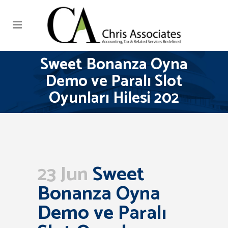
Sweet Bonanza Oyna
Demo ve Paralı Slot
Oyunları Hilesi 202
23 Jun
Sweet
Bonanza Oyna
Demo ve Paralı