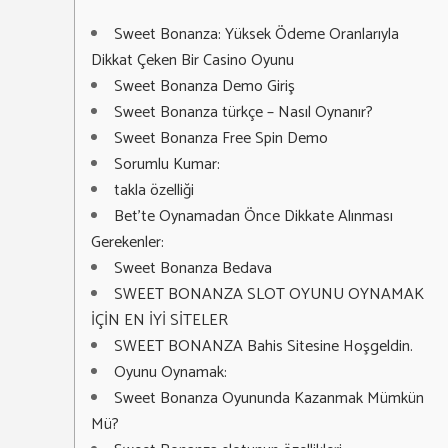
Sweet Bonanza: Yüksek Ödeme Oranlarıyla
Dikkat Çeken Bir Casino Oyunu
Sweet Bonanza Demo Giriş
Sweet Bonanza türkçe – Nasıl Oynanır?
Sweet Bonanza Free Spin Demo
Sorumlu Kumar:
takla özelliği
Bet’te Oynamadan Önce Dikkate Alınması
Gerekenler:
Sweet Bonanza Bedava
SWEET BONANZA SLOT OYUNU OYNAMAK
İÇİN EN İYİ SİTELER
SWEET BONANZA Bahis Sitesine Hoşgeldin.
Oyunu Oynamak:
Sweet Bonanza Oyununda Kazanmak Mümkün
Mü?