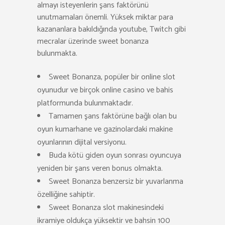
almayı isteyenlerin şans faktörünü
unutmamaları önemli. Yüksek miktar para
kazananlara bakıldığında youtube, Twitch gibi
mecralar üzerinde sweet bonanza
bulunmakta.
Sweet Bonanza, popüler bir online slot
oyunudur ve birçok online casino ve bahis
platformunda bulunmaktadır.
Tamamen şans faktörüne bağlı olan bu
oyun kumarhane ve gazinolardaki makine
oyunlarının dijital versiyonu.
Buda kötü giden oyun sonrası oyuncuya
yeniden bir şans veren bonus olmakta.
Sweet Bonanza benzersiz bir yuvarlanma
özelliğine sahiptir.
Sweet Bonanza slot makinesindeki
ikramiye oldukça yüksektir ve bahsin 100