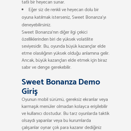
tatlı bir heyecan sunar.
Eğer siz de renkli ve heyecan dolu bir
oyuna katılmak isterseniz, Sweet Bonanza’yı
deneyebilirsiniz.
Sweet Bonanza’nın diğer ilgi çekici
özelliklerinden biri de yüksek volatilite
seviyesidir. Bu, oyunda büyük kazançlar elde
etme olasılığının yüksek olduğu anlamına gelir.
Ancak, büyük kazançları elde etmek için biraz
sabır ve denge gerekebilir.
Sweet Bonanza Demo
Giriş
Oyunun mobil sürümü, gereksiz ekranlar veya
karmaşık menüler olmadan kolayca erişilebilir
ve kullanıcı dostudur. Bu tarz oyunlarda taktik
olsaydı yapanlar veya bu kurumlarda
çalışanlar oynar çok para kazanır dediğiniz