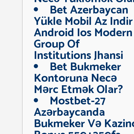
Bet Azerbaycan
Yükle Mobil Az Indir
Android Ios Modern
Group Of
Institutions Jhansi
Bet Bukmeker
Kontoruna Necə
Mərc Etmək Olar?
Mostbet-27
Azərbaycanda
Bukmeker Və Kazin