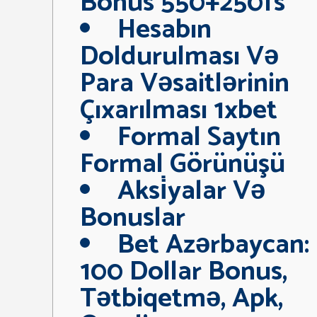
Bonus 550+250fs
Hesabın
Doldurulması Və
Para Vəsaitlərinin
Çıxarılması 1xbet
Formal Saytın
Formal Görünüşü
Aksi̇yalar Və
Bonuslar
Bet Azərbaycan:
100 Dollar Bonus,
Tətbiqetmə, Apk,