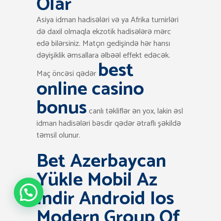
Olar
Asiya idman hadisələri və ya Afrika turnirləri
də daxil olmaqla ekzotik hadisələrə mərc
edə bilərsiniz. Matçın gedişində hər hansı
dəyişiklik əmsallara əlbəəl effekt edəcək.
best
Maç öncəsi qədər
online casino
bonus
canlı təkliflər ən yox, lakin əsl
idman hadisələri bəsdir qədər ətraflı şəkildə
təmsil olunur.
Bet Azerbaycan
Yükle Mobil Az
Indir Android Ios
Call Us
Modern Group Of