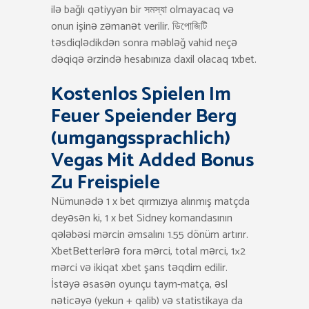
ilə bağlı qətiyyən bir সমস্যা olmayacaq və
onun işinə zəmanət verilir. ডিপোজিটি
təsdiqlədikdən sonra məbləğ vahid neçə
dəqiqə ərzində hesabınıza daxil olacaq 1xbet.
Kostenlos Spielen Im
Feuer Speiender Berg
(umgangssprachlich)
Vegas Mit Added Bonus
Zu Freispiele
Nümunədə 1 x bet qırmızıya alınmış matçda
deyəsən ki, 1 x bet Sidney komandasının
qələbəsi mərcin əmsalını 1.55 dönüm artırır.
XbetBetterlərə fora mərci, total mərci, 1×2
mərci və ikiqat xbet şans təqdim edilir.
İstəyə əsasən oyunçu taym-matça, əsl
nəticəyə (yekun + qalib) və statistikaya da