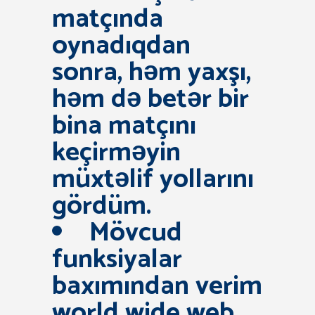
matçında
oynadıqdan
sonra, həm yaxşı,
həm də betər bir
bina matçını
keçirməyin
müxtəlif yollarını
gördüm.
Mövcud
funksiyalar
baxımından verim
world wide web