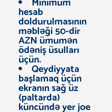
Minimum
hesab
doldurulmasının
məbləği 50-dir
AZN ümumən
ödəniş üsulları
üçün.
Qeydiyyata
başlamaq üçün
ekranın sağ üz
(paltarda)
küncündə yer joe