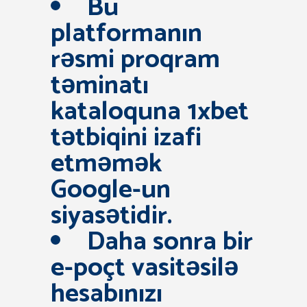
Bu
platformanın
rəsmi proqram
təminatı
kataloquna 1xbet
tətbiqini izafi
etməmək
Google-un
siyasətidir.
Daha sonra bir
e-poçt vasitəsilə
hesabınızı