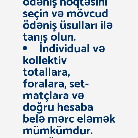
ödəniş nöqtəsini
seçin və mövcud
ödəniş üsulları ilə
tanış olun.
İndividual və
kollektiv
totallara,
foralara, set-
matçlara və
doğru hesaba
belə mərc eləmək
mümkümdur.