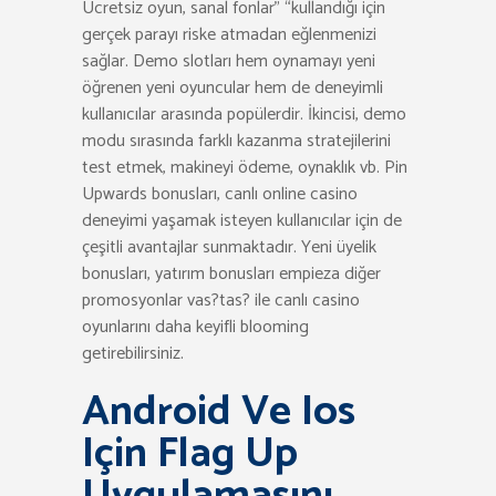
Ücretsiz oyun, sanal fonlar” “kullandığı için
gerçek parayı riske atmadan eğlenmenizi
sağlar. Demo slotları hem oynamayı yeni
öğrenen yeni oyuncular hem de deneyimli
kullanıcılar arasında popülerdir. İkincisi, demo
modu sırasında farklı kazanma stratejilerini
test etmek, makineyi ödeme, oynaklık vb. Pin
Upwards bonusları, canlı online casino
deneyimi yaşamak isteyen kullanıcılar için de
çeşitli avantajlar sunmaktadır. Yeni üyelik
bonusları, yatırım bonusları empieza diğer
promosyonlar vas?tas? ile canlı casino
oyunlarını daha keyifli blooming
getirebilirsiniz.
Android Ve Ios
Için Flag Up