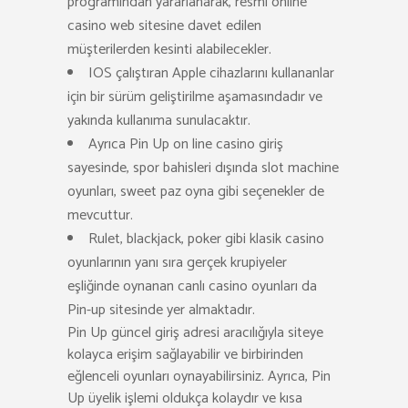
programından yararlanarak, resmi online
casino web sitesine davet edilen
müşterilerden kesinti alabilecekler.
IOS çalıştıran Apple cihazlarını kullananlar
için bir sürüm geliştirilme aşamasındadır ve
yakında kullanıma sunulacaktır.
Ayrıca Pin Up on line casino giriş
sayesinde, spor bahisleri dışında slot machine
oyunları, sweet paz oyna gibi seçenekler de
mevcuttur.
Rulet, blackjack, poker gibi klasik casino
oyunlarının yanı sıra gerçek krupiyeler
eşliğinde oynanan canlı casino oyunları da
Pin-up sitesinde yer almaktadır.
Pin Up güncel giriş adresi aracılığıyla siteye
kolayca erişim sağlayabilir ve birbirinden
eğlenceli oyunları oynayabilirsiniz. Ayrıca, Pin
Up üyelik işlemi oldukça kolaydır ve kısa