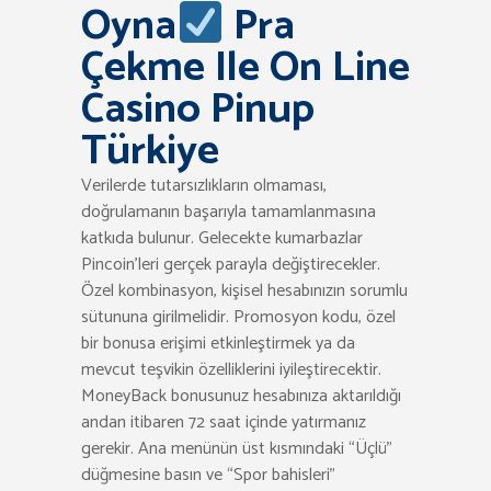
Oyna
Pra
Çekme Ile On Line
Casino Pinup
Türkiye
Verilerde tutarsızlıkların olmaması,
doğrulamanın başarıyla tamamlanmasına
katkıda bulunur. Gelecekte kumarbazlar
Pincoin’leri gerçek parayla değiştirecekler.
Özel kombinasyon, kişisel hesabınızın sorumlu
sütununa girilmelidir. Promosyon kodu, özel
bir bonusa erişimi etkinleştirmek ya da
mevcut teşvikin özelliklerini iyileştirecektir.
MoneyBack bonusunuz hesabınıza aktarıldığı
andan itibaren 72 saat içinde yatırmanız
gerekir. Ana menünün üst kısmındaki “Üçlü”
düğmesine basın ve “Spor bahisleri”