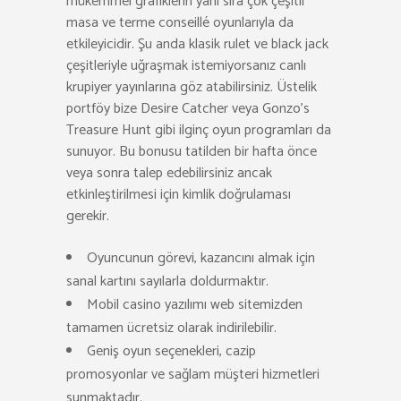
mükemmel grafiklerin yanı sıra çok çeşitli
masa ve terme conseillé oyunlarıyla da
etkileyicidir. Şu anda klasik rulet ve black jack
çeşitleriyle uğraşmak istemiyorsanız canlı
krupiyer yayınlarına göz atabilirsiniz. Üstelik
portföy bize Desire Catcher veya Gonzo’s
Treasure Hunt gibi ilginç oyun programları da
sunuyor. Bu bonusu tatilden bir hafta önce
veya sonra talep edebilirsiniz ancak
etkinleştirilmesi için kimlik doğrulaması
gerekir.
Oyuncunun görevi, kazancını almak için
sanal kartını sayılarla doldurmaktır.
Mobil casino yazılımı web sitemizden
tamamen ücretsiz olarak indirilebilir.
Geniş oyun seçenekleri, cazip
promosyonlar ve sağlam müşteri hizmetleri
sunmaktadır.