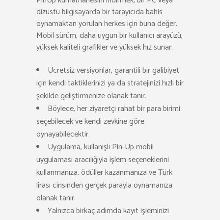
PinUp kumarhanesini indirmek, bir PC veya
dizüstü bilgisayarda bir tarayıcıda bahis
oynamaktan yorulan herkes için buna değer.
Mobil sürüm, daha uygun bir kullanıcı arayüzü,
yüksek kaliteli grafikler ve yüksek hız sunar.
Ücretsiz versiyonlar, garantili bir galibiyet
için kendi taktiklerinizi ya da stratejinizi hızlı bir
şekilde geliştirmenize olanak tanır.
Böylece, her ziyaretçi rahat bir para birimi
seçebilecek ve kendi zevkine göre
oynayabilecektir.
Uygulama, kullanışlı Pin-Up mobil
uygulaması aracılığıyla işlem seçeneklerini
kullanmanıza, ödüller kazanmanıza ve Türk
lirası cinsinden gerçek parayla oynamanıza
olanak tanır.
Yalnızca birkaç adımda kayıt işleminizi