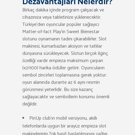
Dezavantajları Nelerdir?
Birkaç dakika içinde program çalışacak ve
cihazınıza veya tabletinize yüklenecektir.
Türkiye’den oyuncular popüler sağlayıcı
Matter-of-fact Play’in Sweet Bienestar
slotunu oynamanın tadını çıkarabilirler. Slot
makinesi, kumarbazları aksiyon ve tatlılar
dünyasına sürükleyecek. Slotun birçok ilginç
özelliği vardır empieza maksimum çarpan
(x21100) harika ödüller getirir. Oyuncuların
sembol zincirleri toplamasına gerek yoktur;
oyun alanında durante az 6 aynı resmin
görünmesi yeterlidir. Bu size kazanç
sağlayacaktır ve sembollerin konumu önemli
değildir.
PinUp club’ın mobil versiyonu, akıllı
telefonlarda uygun bir arayüz empieza slot
makinelerinin ?ok basit başlatılmasını sağlar.