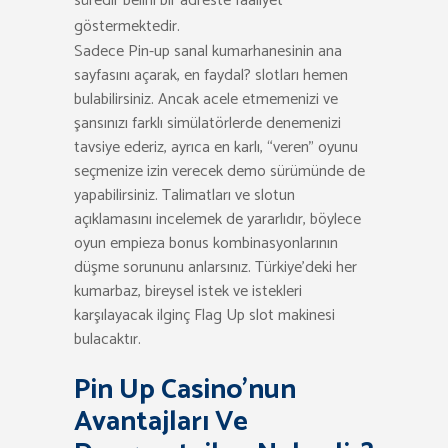
süredir belirli bir adreste faaliyet
göstermektedir.
Sadece Pin-up sanal kumarhanesinin ana
sayfasını açarak, en faydal? slotları hemen
bulabilirsiniz. Ancak acele etmemenizi ve
şansınızı farklı simülatörlerde denemenizi
tavsiye ederiz, ayrıca en karlı, “veren” oyunu
seçmenize izin verecek demo sürümünde de
yapabilirsiniz. Talimatları ve slotun
açıklamasını incelemek de yararlıdır, böylece
oyun empieza bonus kombinasyonlarının
düşme sorununu anlarsınız. Türkiye’deki her
kumarbaz, bireysel istek ve istekleri
karşılayacak ilginç Flag Up slot makinesi
bulacaktır.
Pin Up Casino’nun
Avantajları Ve