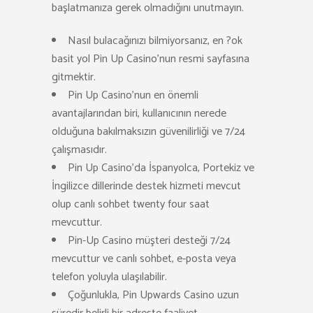
başlatmanıza gerek olmadığını unutmayın.
Nasıl bulacağınızı bilmiyorsanız, en ?ok
basit yol Pin Up Casino’nun resmi sayfasına
gitmektir.
Pin Up Casino’nun en önemli
avantajlarından biri, kullanıcının nerede
olduğuna bakılmaksızın güvenilirliği ve 7/24
çalışmasıdır.
Pin Up Casino’da İspanyolca, Portekiz ve
İngilizce dillerinde destek hizmeti mevcut
olup canlı sohbet twenty four saat
mevcuttur.
Pin-Up Casino müşteri desteği 7/24
mevcuttur ve canlı sohbet, e-posta veya
telefon yoluyla ulaşılabilir.
Çoğunlukla, Pin Upwards Casino uzun