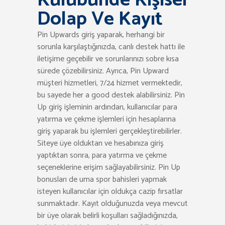
Kulübünde Kişisel
Dolap Ve Kayıt
Pin Upwards giriş yaparak, herhangi bir
sorunla karşılaştığınızda, canlı destek hattı ile
iletişime geçebilir ve sorunlarınızı sobre kısa
sürede çözebilirsiniz. Ayrıca, Pin Upward
müşteri hizmetleri, 7/24 hizmet vermektedir,
bu sayede her a good destek alabilirsiniz. Pin
Up giriş işleminin ardından, kullanıcılar para
yatırma ve çekme işlemleri için hesaplarına
giriş yaparak bu işlemleri gerçekleştirebilirler.
Siteye üye olduktan ve hesabınıza giriş
yaptıktan sonra, para yatırma ve çekme
seçeneklerine erişim sağlayabilirsiniz. Pin Up
bonusları de uma spor bahisleri yapmak
isteyen kullanıcılar için oldukça cazip fırsatlar
sunmaktadır. Kayıt olduğunuzda veya mevcut
bir üye olarak belirli koşulları sağladığınızda,