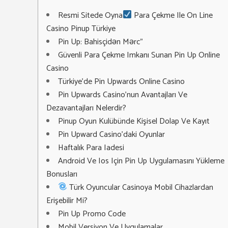
Resmi Sitede Oyna
Para Çekme Ile On Line
Casino Pinup Türkiye
Pin Up: Bahisçidən Mərc”
Güvenli Para Çekme Imkanı Sunan Pin Up Online
Casino
Türkiye’de Pin Upwards Online Casino
Pin Upwards Casino’nun Avantajları Ve
Dezavantajları Nelerdir?
Pinup Oyun Kulübünde Kişisel Dolap Ve Kayıt
Pin Upward Casino’daki Oyunlar
Haftalık Para Iadesi
Android Ve Ios Için Pin Up Uygulamasını Yükleme
Bonusları
Türk Oyuncular Casinoya Mobil Cihazlardan
Erişebilir Mi?
Pin Up Promo Code
Mobil Versiyon Ve Uygulamalar