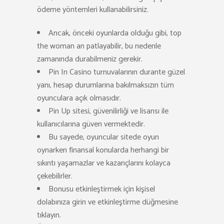
ödeme yöntemleri kullanabilirsiniz.
Ancak, önceki oyunlarda olduğu gibi, top
the woman an patlayabilir, bu nedenle
zamanında durabilmeniz gerekir.
Pin In Casino turnuvalarının durante güzel
yanı, hesap durumlarına bakılmaksızın tüm
oyunculara açık olmasıdır.
Pin Up sitesi, güvenilirliği ve lisansı ile
kullanıcılarına güven vermektedir.
Bu sayede, oyuncular sitede oyun
oynarken finansal konularda herhangi bir
sıkıntı yaşamazlar ve kazançlarını kolayca
çekebilirler.
Bonusu etkinleştirmek için kişisel
dolabınıza girin ve etkinleştirme düğmesine
tıklayın.