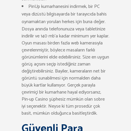
PinUp kumarhanesini indirmek, bir PC
veya dizüstü bilgisayarda bir tarayıcıda bahis
oynamaktan yorulan herkes için buna değer.
Dosya anında telefonunuza veya tabletinize
indirilir ve 140 mb’a kadar minimum yer kaplar.
Oyun masası birden fazla web kamerasıyla
çevrelenmiştir, böylece masaların farklı
görünümlerini elde edebilirsiniz. Size en uygun
görüş açısını seçip istediğiniz zaman
değiştirebilirsiniz. Bayiler, kameraların net bir
görüntü sunabilmesi için normalden daha
büyük kartlar kullanıyor. Gerçek parayla
çevrimiçi bir kumarhane hayal ediyorsanız,
Pin-up Casino şüphesiz mümkün olan sobre
iyi seçenektir. Neyse ki tüm prosedür çok
basit, mümkün olduğunca basitleştirdik.
Güvenli Para