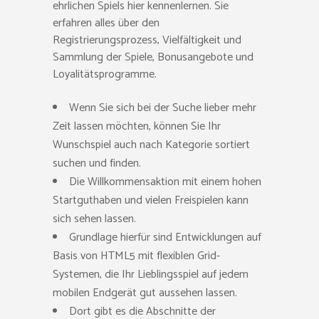
ehrlichen Spiels hier kennenlernen. Sie
erfahren alles über den
Registrierungsprozess, Vielfältigkeit und
Sammlung der Spiele, Bonusangebote und
Loyalitätsprogramme.
Wenn Sie sich bei der Suche lieber mehr
Zeit lassen möchten, können Sie Ihr
Wunschspiel auch nach Kategorie sortiert
suchen und finden.
Die Willkommensaktion mit einem hohen
Startguthaben und vielen Freispielen kann
sich sehen lassen.
Grundlage hierfür sind Entwicklungen auf
Basis von HTML5 mit flexiblen Grid-
Systemen, die Ihr Lieblingsspiel auf jedem
mobilen Endgerät gut aussehen lassen.
Dort gibt es die Abschnitte der