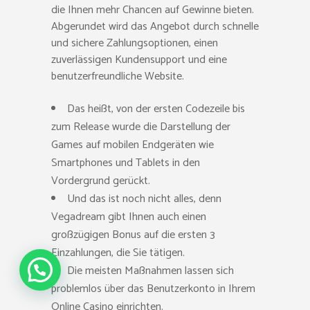
die Ihnen mehr Chancen auf Gewinne bieten.
Abgerundet wird das Angebot durch schnelle
und sichere Zahlungsoptionen, einen
zuverlässigen Kundensupport und eine
benutzerfreundliche Website.
Das heißt, von der ersten Codezeile bis
zum Release wurde die Darstellung der
Games auf mobilen Endgeräten wie
Smartphones und Tablets in den
Vordergrund gerückt.
Und das ist noch nicht alles, denn
Vegadream gibt Ihnen auch einen
großzügigen Bonus auf die ersten 3
Einzahlungen, die Sie tätigen.
Die meisten Maßnahmen lassen sich
Call Us
problemlos über das Benutzerkonto in Ihrem
Online Casino einrichten.