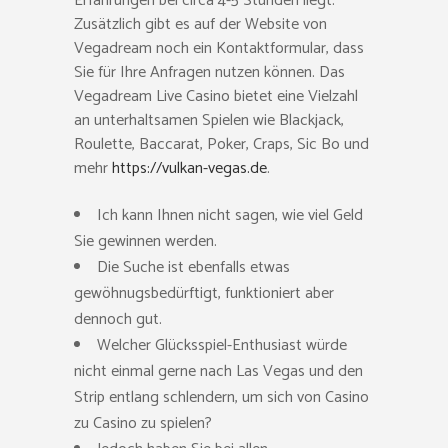
Erfahrungen bei circa 4-5 Stunden liegt.
Zusätzlich gibt es auf der Website von
Vegadream noch ein Kontaktformular, dass
Sie für Ihre Anfragen nutzen können. Das
Vegadream Live Casino bietet eine Vielzahl
an unterhaltsamen Spielen wie Blackjack,
Roulette, Baccarat, Poker, Craps, Sic Bo und
mehr
https://vulkan-vegas.de
.
Ich kann Ihnen nicht sagen, wie viel Geld
Sie gewinnen werden.
Die Suche ist ebenfalls etwas
gewöhnugsbedürftigt, funktioniert aber
dennoch gut.
Welcher Glücksspiel-Enthusiast würde
nicht einmal gerne nach Las Vegas und den
Strip entlang schlendern, um sich von Casino
zu Casino zu spielen?