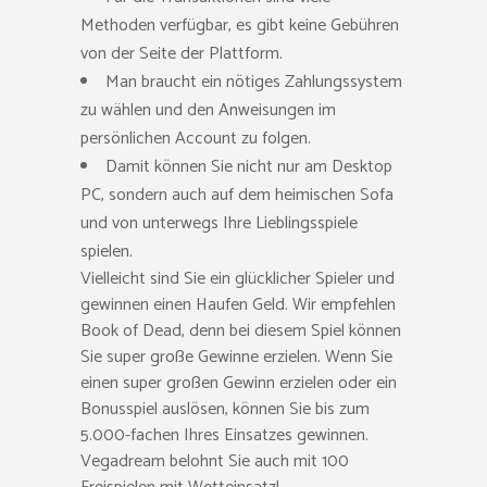
Methoden verfügbar, es gibt keine Gebühren
von der Seite der Plattform.
Man braucht ein nötiges Zahlungssystem
zu wählen und den Anweisungen im
persönlichen Account zu folgen.
Damit können Sie nicht nur am Desktop
PC, sondern auch auf dem heimischen Sofa
und von unterwegs Ihre Lieblingsspiele
spielen.
Vielleicht sind Sie ein glücklicher Spieler und
gewinnen einen Haufen Geld. Wir empfehlen
Book of Dead, denn bei diesem Spiel können
Sie super große Gewinne erzielen. Wenn Sie
einen super großen Gewinn erzielen oder ein
Bonusspiel auslösen, können Sie bis zum
5.000-fachen Ihres Einsatzes gewinnen.
Vegadream belohnt Sie auch mit 100