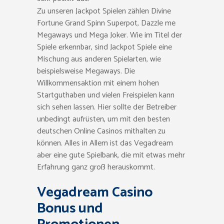
Zu unseren Jackpot Spielen zählen Divine
Fortune Grand Spinn Superpot, Dazzle me
Megaways und Mega Joker. Wie im Titel der
Spiele erkennbar, sind Jackpot Spiele eine
Mischung aus anderen Spielarten, wie
beispielsweise Megaways. Die
Willkommensaktion mit einem hohen
Startguthaben und vielen Freispielen kann
sich sehen lassen. Hier sollte der Betreiber
unbedingt aufrüsten, um mit den besten
deutschen Online Casinos mithalten zu
können. Alles in Allem ist das Vegadream
aber eine gute Spielbank, die mit etwas mehr
Erfahrung ganz groß herauskommt.
Vegadream Casino
Bonus und