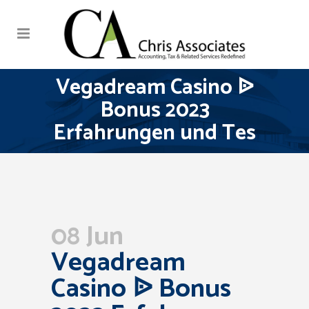
Vegadream Casino ᐉ
Bonus 2023
Erfahrungen und Tes
08 Jun
Vegadream
Casino ᐉ Bonus