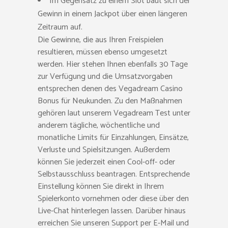
Im Gegensatz zu einem Slot baut sich der
Gewinn in einem Jackpot über einen längeren
Zeitraum auf.
Die Gewinne, die aus Ihren Freispielen
resultieren, müssen ebenso umgesetzt
werden. Hier stehen Ihnen ebenfalls 30 Tage
zur Verfügung und die Umsatzvorgaben
entsprechen denen des Vegadream Casino
Bonus für Neukunden. Zu den Maßnahmen
gehören laut unserem Vegadream Test unter
anderem tägliche, wöchentliche und
monatliche Limits für Einzahlungen, Einsätze,
Verluste und Spielsitzungen. Außerdem
können Sie jederzeit einen Cool-off- oder
Selbstausschluss beantragen. Entsprechende
Einstellung können Sie direkt in Ihrem
Spielerkonto vornehmen oder diese über den
Live-Chat hinterlegen lassen. Darüber hinaus
erreichen Sie unseren Support per E-Mail und