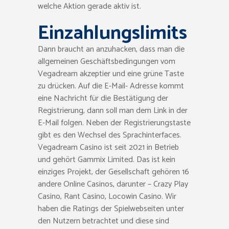
welche Aktion gerade aktiv ist.
Einzahlungslimits
Dann braucht an anzuhacken, dass man die
allgemeinen Geschäftsbedingungen vom
Vegadream akzeptier und eine grüne Taste
zu drücken. Auf die E-Mail- Adresse kommt
eine Nachricht für die Bestätigung der
Registrierung, dann soll man dem Link in der
E-Mail folgen. Neben der Registrierungstaste
gibt es den Wechsel des Sprachinterfaces.
Vegadream Casino ist seit 2021 in Betrieb
und gehört Gammix Limited. Das ist kein
einziges Projekt, der Gesellschaft gehören 16
andere Online Casinos, darunter – Crazy Play
Casino, Rant Casino, Locowin Casino. Wir
haben die Ratings der Spielwebseiten unter
den Nutzern betrachtet und diese sind