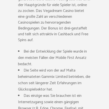
der Hauptgründe für viele Spieler ist, online
zu zocken. Das Vegadream Casino bietet
eine große Zahl an verschiedenen
Casinospielen zu hervorragenden
Bedingungen. Der Bonus ist drei-gestaffelt
und teilt sich attraktiv in Cashback und Free
Spins auf.
Bei der Entwicklung der Spiele wurde in
den meisten Fällen der Mobile First Ansatz
bedacht.
Die Seite wird von der auf Malta
beheimateten Gammix Limited betrieben, die
schon seit längerer Zeit Erfahrungen im
Glücksspielsektor hat.
Das einzige was Sie brauchen ist ein
Internetzugang sowie einen gängigen
Browser (z.B. Edge, Chrome, Firefox), mit