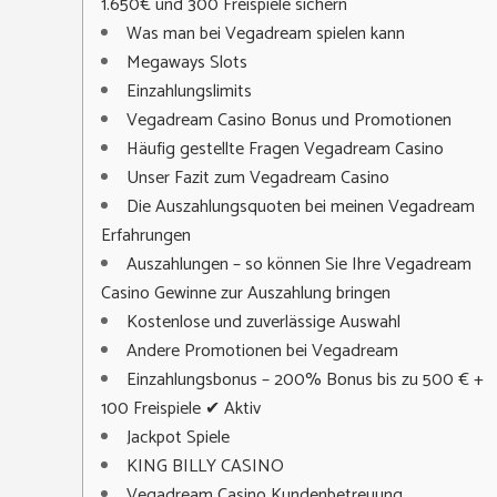
1.650€ und 300 Freispiele sichern
Was man bei Vegadream spielen kann
Megaways Slots
Einzahlungslimits
Vegadream Casino Bonus und Promotionen
Häufig gestellte Fragen Vegadream Casino
Unser Fazit zum Vegadream Casino
Die Auszahlungsquoten bei meinen Vegadream
Erfahrungen
Auszahlungen – so können Sie Ihre Vegadream
Casino Gewinne zur Auszahlung bringen
Kostenlose und zuverlässige Auswahl
Andere Promotionen bei Vegadream
Einzahlungsbonus – 200% Bonus bis zu 500 € +
100 Freispiele ✔ Aktiv
Jackpot Spiele
KING BILLY CASINO
Vegadream Casino Kundenbetreuung