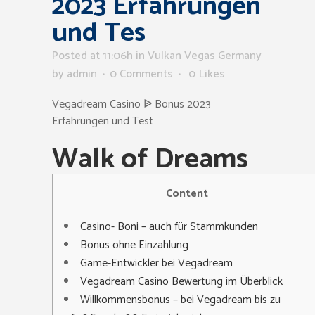
2023 Erfahrungen
und Tes
Posted at 11:06h
in
Vulkan Vegas Germany
by
admin
0 Comments
0
Likes
Vegadream Casino ᐉ Bonus 2023
Erfahrungen und Test
Walk of Dreams
Content
Casino- Boni – auch für Stammkunden
Bonus ohne Einzahlung
Game-Entwickler bei Vegadream
Vegadream Casino Bewertung im Überblick
Willkommensbonus – bei Vegadream bis zu