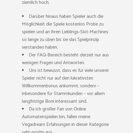
ziemlich hoch.
Darüber hinaus haben Spieler auch die
Möglichkeit die Spiele kostenlos Probe zu
spielen und an ihren Lieblings-Slot-Machines
so lange zu üben bis sie das Spielprinzip
verstanden haben.
Der FAQ-Bereich besteht derzeit nur aus
wenigen Fragen und Antworten.
Uns ist bewusst, dass es für viele unserer
Spieler nicht nur auf den lukrativsten
Willkommenbonus ankommt, sondern –
inbesondere für Stammkunden – vor allem
langfristige Boni interessant sind.
Da ich großer Fan von Online
Automatenspielen bin, fallen meine
Vegadream Erfahrungen in dieser Kategorie
sehr positiv aus.