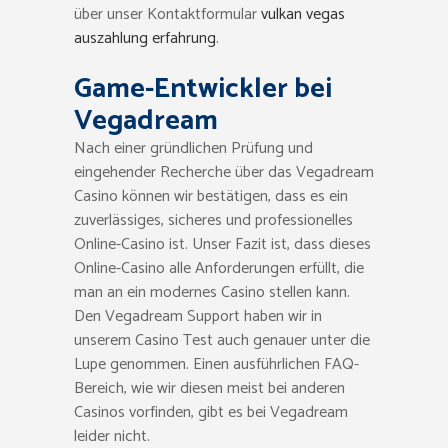
über unser Kontaktformular
vulkan vegas
auszahlung erfahrung
.
Game-Entwickler bei
Vegadream
Nach einer gründlichen Prüfung und
eingehender Recherche über das Vegadream
Casino können wir bestätigen, dass es ein
zuverlässiges, sicheres und professionelles
Online-Casino ist. Unser Fazit ist, dass dieses
Online-Casino alle Anforderungen erfüllt, die
man an ein modernes Casino stellen kann.
Den Vegadream Support haben wir in
unserem Casino Test auch genauer unter die
Lupe genommen. Einen ausführlichen FAQ-
Bereich, wie wir diesen meist bei anderen
Casinos vorfinden, gibt es bei Vegadream
leider nicht.