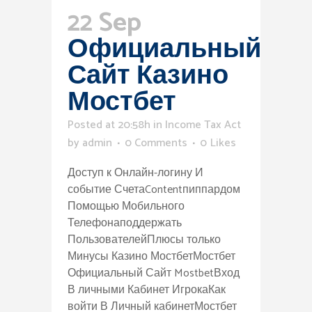
22 Sep
Официальный
Сайт Казино
Мостбет
Posted at 20:58h
in
Income Tax Act
by
admin
0 Comments
0
Likes
Доступ к Онлайн-логину И
событие СчетаContentпиппардом
Помощью Мобильного
Телефонаподдержать
ПользователейПлюсы только
Минусы Казино МостбетМостбет
Официальный Сайт MostbetВход
В личными Кабинет ИгрокаКак
войти В Личный кабинетМостбет