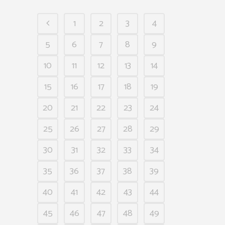
1
2
3
4
5
6
7
8
9
10
11
12
13
14
15
16
17
18
19
20
21
22
23
24
25
26
27
28
29
30
31
32
33
34
35
36
37
38
39
40
41
42
43
44
45
46
47
48
49