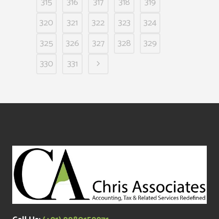
315
316
317
318
319
320
321
322
323
324
325
326
327
328
329
330
331