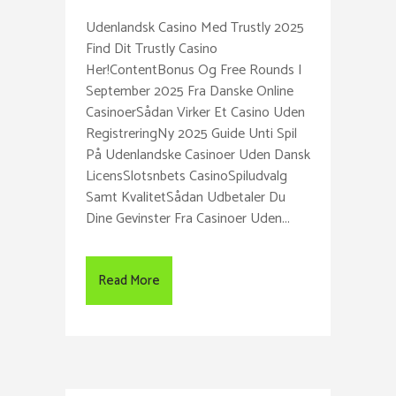
Udenlandsk Casino Med Trustly 2025
Find Dit Trustly Casino
Her!ContentBonus Og Free Rounds I
September 2025 Fra Danske Online
CasinoerSådan Virker Et Casino Uden
RegistreringNy 2025 Guide Unti Spil
På Udenlandske Casinoer Uden Dansk
LicensSlotsnbets CasinoSpiludvalg
Samt KvalitetSådan Udbetaler Du
Dine Gevinster Fra Casinoer Uden...
Read More