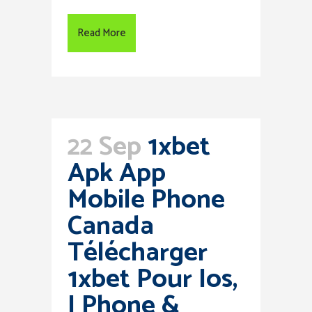
Read More
22 Sep
1xbet
Apk App
Mobile Phone
Canada
Télécharger
1xbet Pour Ios,
I Phone &