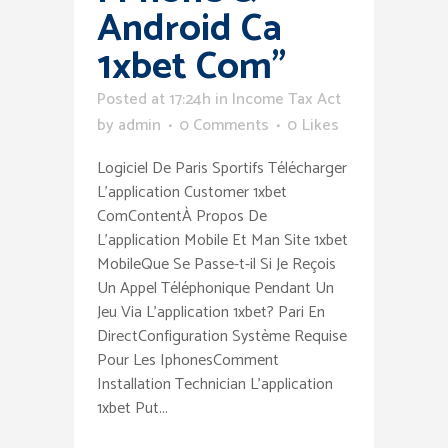
Android Ca
1xbet Com”
Posted at 17:24h
in
Income Tax Act
by
admin
0 Comments
0
Likes
Logiciel De Paris Sportifs Télécharger
L'application Customer 1xbet
ComContentÀ Propos De
L’application Mobile Et Man Site 1xbet
MobileQue Se Passe-t-il Si Je Reçois
Un Appel Téléphonique Pendant Un
Jeu Via L’application 1xbet? Pari En
DirectConfiguration Système Requise
Pour Les IphonesComment
Installation Technician L'application
1xbet Put...