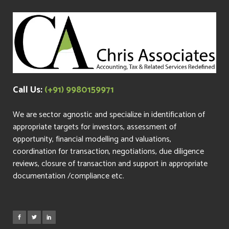
Call Us:
(+91) 9980159971
We are sector agnostic and specialize in identification of
appropriate targets for investors, assessment of
opportunity, financial modelling and valuations,
coordination for transaction, negotiations, due diligence
reviews, closure of transaction and support in appropriate
documentation /compliance etc.