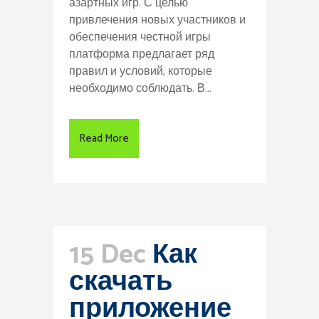
азартных игр. С целью
привлечения новых участников и
обеспечения честной игры
платформа предлагает ряд
правил и условий, которые
необходимо соблюдать. В...
Read More
15 Dec
Как
скачать
приложение