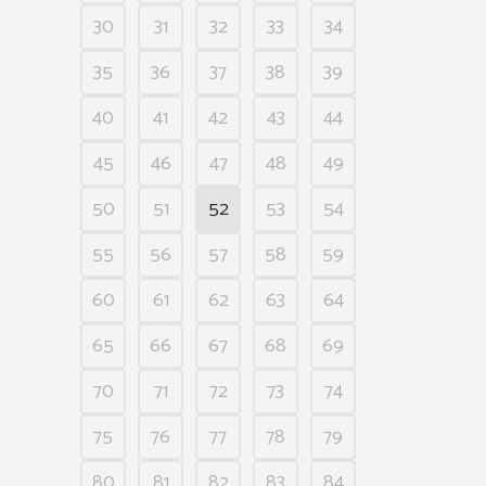
30
31
32
33
34
35
36
37
38
39
40
41
42
43
44
45
46
47
48
49
50
51
52
53
54
55
56
57
58
59
60
61
62
63
64
65
66
67
68
69
70
71
72
73
74
75
76
77
78
79
80
81
82
83
84