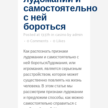
самостоятельно
с ней
бороться
Posted at 13:37h
in
casino
by
admin
0 Comments
0
Likes
Как распознать признаки
лудомании и самостоятельно с
ней боротьсяЛудомания, или
игромания, является серьезным
расстройством, которое может
существенно повлиять на жизнь
человека. В этом статье мы
рассмотрим признаки лудомании
и предложим способы, как можно
самостоятельно справиться с