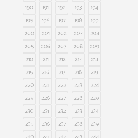
190
191
192
193
194
195
196
197
198
199
200
201
202
203
204
205
206
207
208
209
210
211
212
213
214
215
216
217
218
219
220
221
222
223
224
225
226
227
228
229
230
231
232
233
234
235
236
237
238
239
240
241
242
243
244