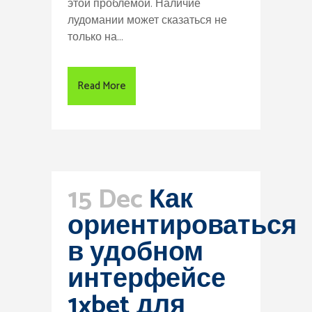
этой проблемой. Наличие
лудомании может сказаться не
только на...
Read More
15 Dec
Как
ориентироваться
в удобном
интерфейсе
1xbet для