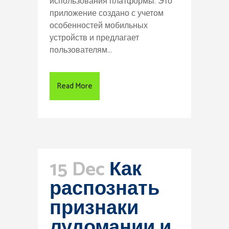
использования платформы. Это
приложение создано с учетом
особенностей мобильных
устройств и предлагает
пользователям...
Read More
15 Dec
Как
распознать
признаки
лудомании и