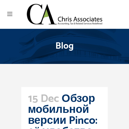
Blog
15 Dec
Обзор
мобильной
версии Pinco: