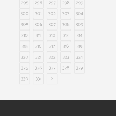
295
296
297
298
299
300
301
302
303
304
305
306
307
308
309
310
311
312
313
314
315
316
317
318
319
320
321
322
323
324
325
326
327
328
329
330
331