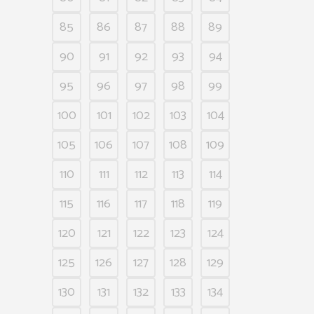
85
86
87
88
89
90
91
92
93
94
95
96
97
98
99
100
101
102
103
104
105
106
107
108
109
110
111
112
113
114
115
116
117
118
119
120
121
122
123
124
125
126
127
128
129
130
131
132
133
134