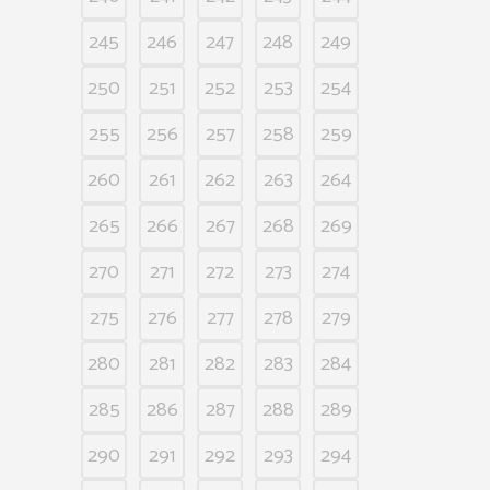
245
246
247
248
249
250
251
252
253
254
255
256
257
258
259
260
261
262
263
264
265
266
267
268
269
270
271
272
273
274
275
276
277
278
279
280
281
282
283
284
285
286
287
288
289
290
291
292
293
294