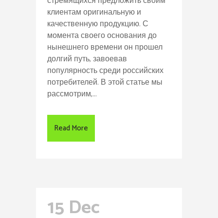
стремящихся предложить своим
клиентам оригинальную и
качественную продукцию. С
момента своего основания до
нынешнего времени он прошел
долгий путь, завоевав
популярность среди российских
потребителей. В этой статье мы
рассмотрим,...
Read More
15 Dec