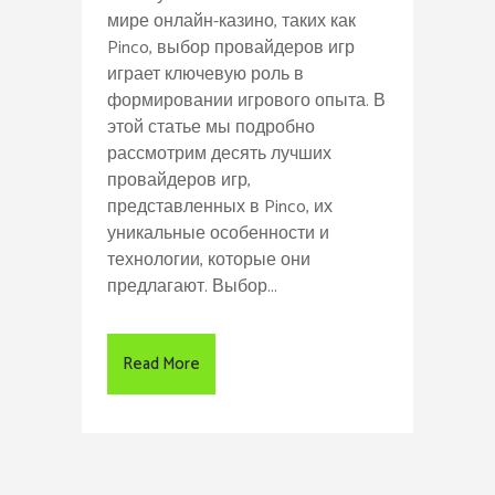
мире онлайн-казино, таких как
Pinco, выбор провайдеров игр
играет ключевую роль в
формировании игрового опыта. В
этой статье мы подробно
рассмотрим десять лучших
провайдеров игр,
представленных в Pinco, их
уникальные особенности и
технологии, которые они
предлагают. Выбор...
Read More