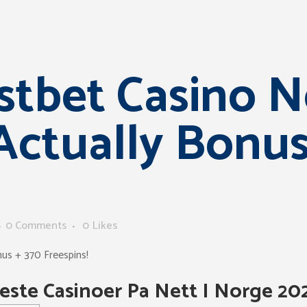
tbet Casino N
Actually Bonus
0 Comments
0
Likes
us + 370 Freespins!
este Casinoer Pa Nett I Norge 20