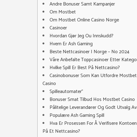
Andre Bonuser Samt Kampanjer
Om Mostbet
Om Mostbet Online Casino Norge
Casinoer
Hvordan Gjør Jeg Ou Innskudd?
Hvem Er Ash Gaming
Beste Nettcasinoer I Norge – No 2024
Våre Anbefalte Toppcasinoer Etter Katego
Hvilke Spill Er Best På Nettcasino?
Casinobonuser Som Kan Utfordre Mostbet
Casino
Spilleautomater”
Bonuser Smat Tilbud Hos Mostbet Casino
Pålitelige Leverandører Og Godt Utvalg Av 
Populære Ash Gaming Spill
Hva Er Prosessen For Å Verifisere Kontoen
På Et Nettcasino?