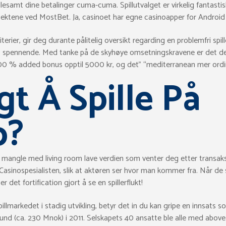
lesamt dine betalinger cuma-cuma. Spillutvalget er virkelig fantast
ktene ved MostBet. Ja, casinoet har egne casinoapper for Android 
iterier, gir deg durante pålitelig oversikt regarding en problemfri sp
s spennende. Med tanke på de skyhøye omsetningskravene er det des
 200 % added bonus opptil 5000 kr, og det” “mediterranean mer or
gt Å Spille På
o?
d mangle med living room lave verdien som venter deg etter transaksj
 Casinospesialisten, slik at aktøren ser hvor man kommer fra. Når de
r det fortification gjort å se en spillerflukt!
llmarkedet i stadig utvikling, betyr det in du kan gripe en innsats so
pund (ca. 230 Mnok) i 2011. Selskapets 40 ansatte ble alle med above 