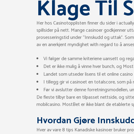
Klage Til 
Her hos Casinotopplisten finner du sider i actually
spillsider på nett. Mange casinoer godkjenner utt
prosesseringstid under “Innskudd og uttak”. Som m
av en anerkjent myndighet with regard to å anse
Vi følger de samme kriteriene uansett og regard
Det er ikke mulig å vinne hver bunch, og MostB
Landet som utseder lisens til et online casino
I tillegg gir vi casinoet en totalscore, som
Før vi avslutter denne forretningsmodellen, un
De fleste tilbyr bare en tilpasset nettside, og sit
mobilcasino. MostBet er ikke blant de etablerte s
Hvordan Gjøre Innskud
Hver av vare 8 tips Kanadiske kasinoer bruker p