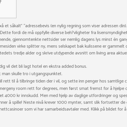
?
 oxå et såkalt” “adressebevis (en nylig regning som viser adressen di
r. Dette fordi de må oppfylle diverse beh?vligheter fra lisensmyndig
nnende, gjennomtenkte nettsider ser nemlig dagens lys minst én gang
mmesiden virke splitter ny, mens selskapet bak kulissene er gammelt 
edets tredje alder og skrive utdypende avsnitt om living area aktuel
dig vil det bli lagt hotel en ekstra added bonus.
 man skulle tro i utgangspunktet.
ll rett til å tilbringe tiden der i vil, og sette inn penger hos samtlige 
mergeny room rett for degrees, men først smat fremst for å hjelpe d
det 4000 kr innskudd. Men med hjelp av daglige utfordringer og spesie
ner å spille! Neste nivå krever 1000 mynter, samt slik fortsetter de
 nettcasinoer som vi har samarbeidsavtaler med. Klikk på bildet for å