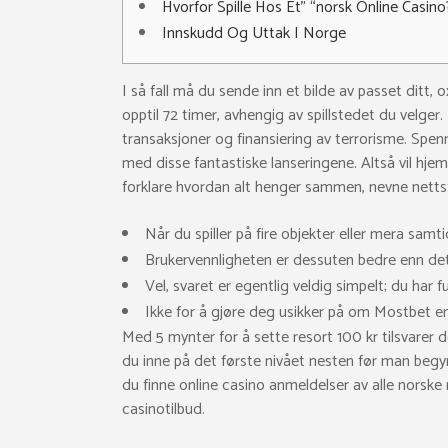
Hvorfor Spille Hos Et” “norsk Online Casino
Innskudd Og Uttak I Norge
I så fall må du sende inn et bilde av passet ditt,
opptil 72 timer, avhengig av spillstedet du velge
transaksjoner og finansiering av terrorisme. Spe
med disse fantastiske lanseringene. Altså vil hje
forklare hvordan alt henger sammen, nevne nettst
Når du spiller på fire objekter eller mera samti
Brukervennligheten er dessuten bedre enn det
Vel, svaret er egentlig veldig simpelt; du har fu
Ikke for å gjøre deg usikker på om Mostbet e
Med 5 mynter for å sette resort 100 kr tilsvarer 
du inne på det første nivået nesten før man begyn
du finne online casino anmeldelser av alle norske
casinotilbud.