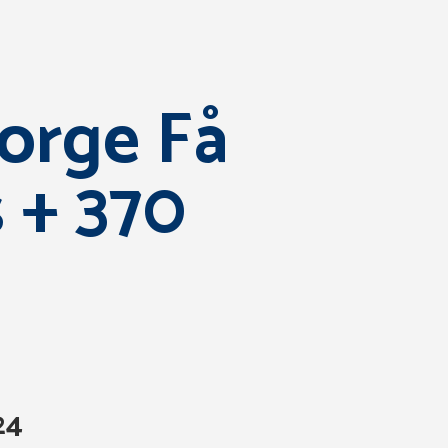
orge Få
 + 370
24