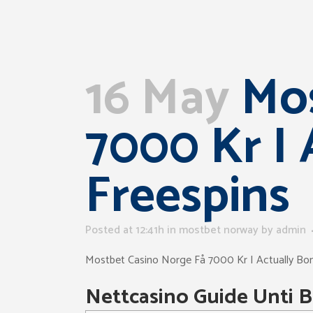
16 May
Mos
7000 Kr I 
Freespins
Posted at 12:41h
in
mostbet norway
by
admin
Mostbet Casino Norge Få 7000 Kr I Actually Bon
Nettcasino Guide Unti B