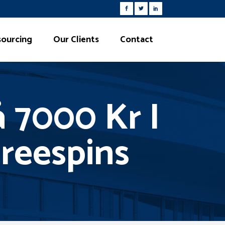
ourcing
Our Clients
Contact
 7000 Kr I
Freespins